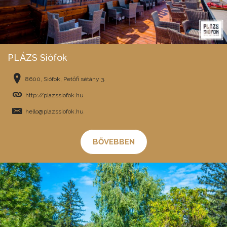
PLÁZS Siófok
8600, Siófok, Petőfi sétány 3.
http://plazssiofok.hu
hello@plazssiofok.hu
BŐVEBBEN