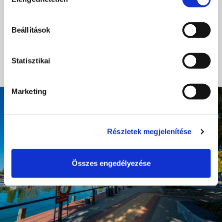
kiválasztása
8600, Siófok, Molnár kapitány u. 25
https://www.siofok-sostohorgaszto.hu/
Beállítások
horgasztososto@gmail.com
Statisztikai
BŐVEBBEN
Marketing
Részletek megjelenítése
Összes engedélyezése