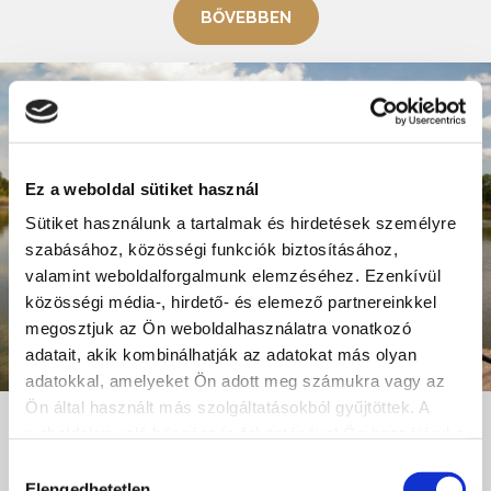
BŐVEBBEN
Ez a weboldal sütiket használ
Sütiket használunk a tartalmak és hirdetések személyre
szabásához, közösségi funkciók biztosításához,
valamint weboldalforgalmunk elemzéséhez. Ezenkívül
közösségi média-, hirdető- és elemező partnereinkkel
megosztjuk az Ön weboldalhasználatra vonatkozó
adatait, akik kombinálhatják az adatokat más olyan
adatokkal, amelyeket Ön adott meg számukra vagy az
Ön által használt más szolgáltatásokból gyűjtöttek. A
Sóstó Horgásztó
weboldalon való böngészés folytatásával Ön hozzájárul a
sütik használatához.
Hozzájárulás
+36 30 312 1756 , Víztérkód: 14-052-1-1
Elengedhetetlen