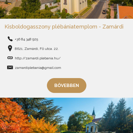
Kisboldogasszony plébániatemplom - Zamárdi
+36 84 348 925
8621, Zamárdi, Fő utca. 22.
http://zamardi.plebania.hu/
zamardiplebania@gmail.com
BŐVEBBEN