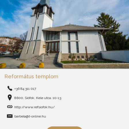
Református templom
+36 84 311 017
8600, Siófok, Kele utca. 10-13.
http://www.refsiofok.hu/
barbela@t-online.hu