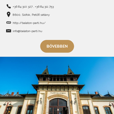
+36 84 310 327 , +36 84 311 753
8600, Siófok, Petőfi sétány
http://balaton-parti.hu/
info@balaton-parti.hu
BŐVEBBEN