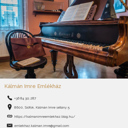
Kálmán Imre Emlékház
+36 84 311 287
8600, Siófok, Kálmán Imre sétány 5.
https://kalmanimreemlekhaz.blog.hu/
emlekhaz.kalman.imre@gmail.com