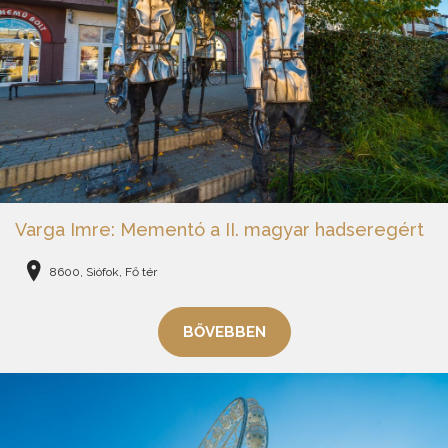
Varga Imre: Mementó a II. magyar hadseregért
8600, Siófok, Fő tér
BŐVEBBEN