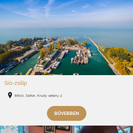
Sió-zsilip
8600, Siófok, Krúdy sétány 2.
BŐVEBBEN