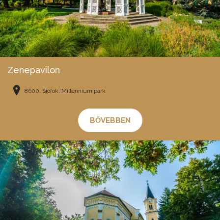
Zenepavilon
8600, Siófok, Millennium park
BŐVEBBEN