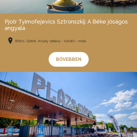
Pjotr Tyimofejevics Sztronszkij: A Béke jóságos
angyala
8600, Siófok, Krúdy sétány - kikötő - móló
BŐVEBBEN