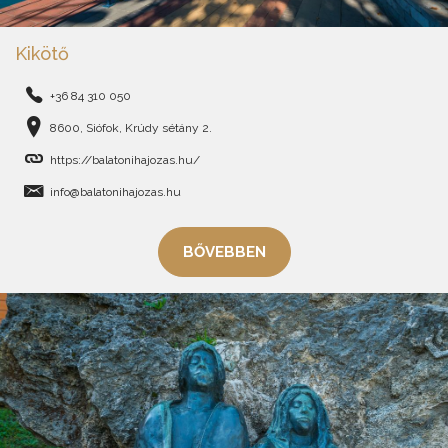
Kikötő
+36 84 310 050
8600, Siófok, Krúdy sétány 2.
https://balatonihajozas.hu/
info@balatonihajozas.hu
BŐVEBBEN