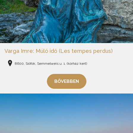
Varga Imre: Múló idő (Les tempes perdus)
8600, Siófok, Semmelweis u. 1. (kórház kert)
BŐVEBBEN