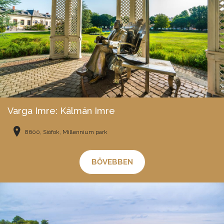
Varga Imre: Kálmán Imre
8600, Siófok, Millennium park
BŐVEBBEN