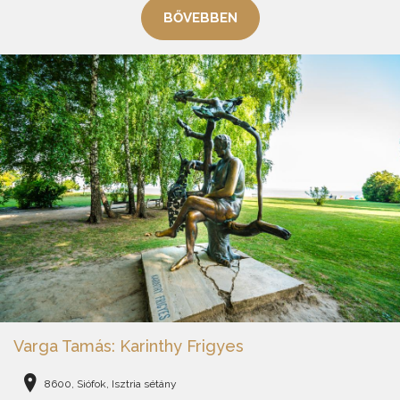
BŐVEBBEN
Varga Tamás: Karinthy Frigyes
8600, Siófok, Isztria sétány