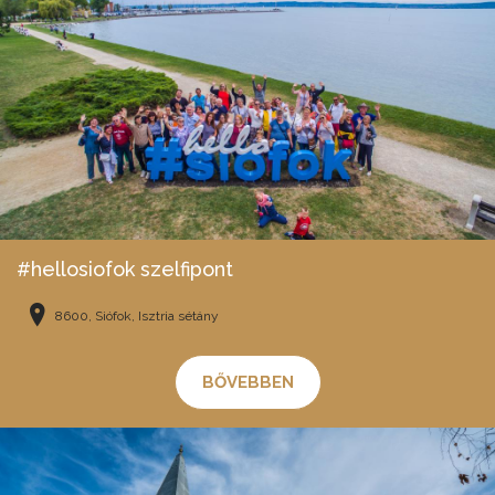
#hellosiofok szelfipont
8600, Siófok, Isztria sétány
BŐVEBBEN