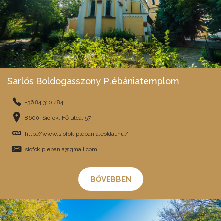
Sarlós Boldogasszony Plébániatemplom
+36 84 310 484
8600, Siófok, Fő utca. 57.
http://www.siofok-plebania.eoldal.hu/
siofok.plebania@gmail.com
BŐVEBBEN