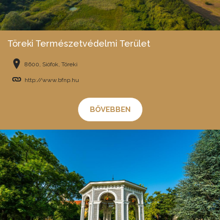
Töreki Természetvédelmi Terület
8600, Siófok, Töreki
http://www.bfnp.hu
BŐVEBBEN