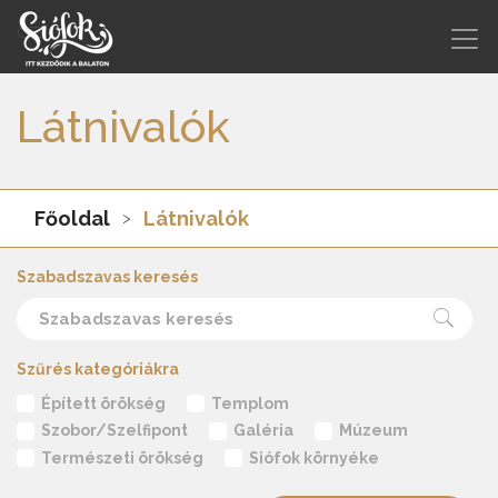
Látnivalók
Főoldal
Látnivalók
Szabadszavas keresés
Szűrés kategóriákra
Épített örökség
Templom
Szobor/Szelfipont
Galéria
Múzeum
Természeti örökség
Siófok környéke