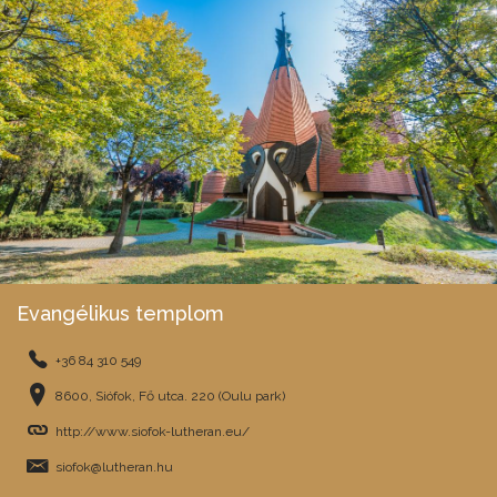
Evangélikus templom
+36 84 310 549
8600, Siófok, Fő utca. 220 (Oulu park)
http://www.siofok-lutheran.eu/
siofok@lutheran.hu