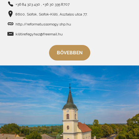
+36 84 323 430 , +36 30 335 8707
8600, Siófok, Siófok-Kiliti, Asztalos utca 77.
http://reformatussomogy.shp.hu
kilitirefegyhaz@freemail.hu
BŐVEBBEN