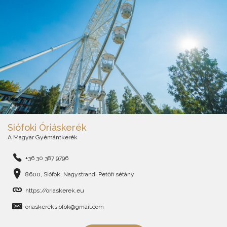
Siófoki Óriáskerék
A Magyar Gyémántkerék
+36 30 387 9796
8600, Siófok, Nagystrand, Petőfi sétány
https://oriaskerek.eu
oriaskereksiofok@gmail.com