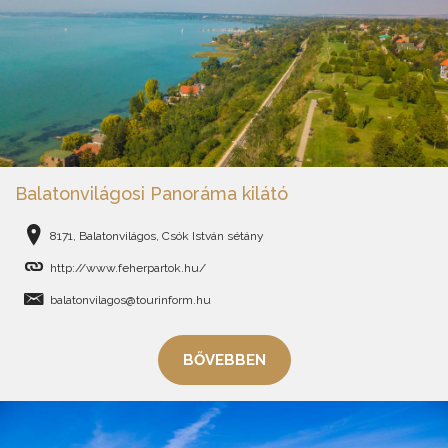
Balatonvilágosi Panoráma kilátó
8171, Balatonvilágos, Csók István sétány
http://www.feherpartok.hu/
balatonvilagos@tourinform.hu
BŐVEBBEN