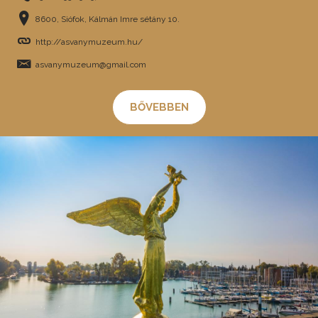
8600, Siófok, Kálmán Imre sétány 10.
http://asvanymuzeum.hu/
asvanymuzeum@gmail.com
BŐVEBBEN