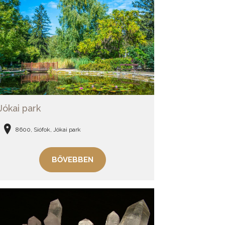
Jókai park
8600, Siófok, Jókai park
BŐVEBBEN