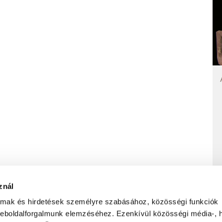
znál
almak és hirdetések személyre szabásához, közösségi funkciók
weboldalforgalmunk elemzéséhez. Ezenkívül közösségi média-, h
ADATVÉDELMI NYILATKOZAT
FELHASZNÁLÁS FELTÉTELEI