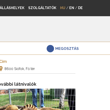
ÁLLÁSHELYEK
SZOLGÁLTATÓK
HU
/
EN
/
DE
MEGOSZTÁS
Cím
8600 Siófok, Fő tér
vábbi látnivalók