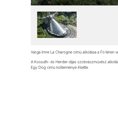
Varga Imre La Charogne című alkotása a Fő téren vá
A Kossuth- és Herder-díjas szobrászművész alkotás
Egy Dög című költeménye ihlette.