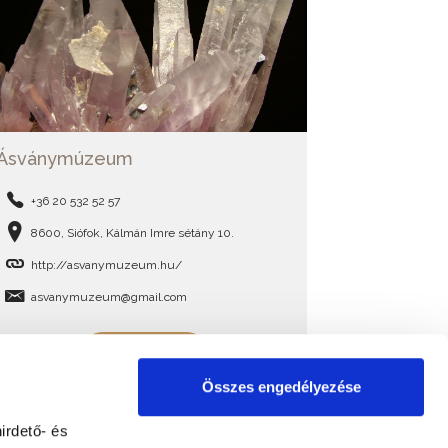
Ásványmúzeum
+36 20 532 52 57
8600, Siófok, Kálmán Imre sétány 10.
http://asvanymuzeum.hu/
asvanymuzeum@gmail.com
BŐVEBBEN
Összes engedélyezése
irdető- és