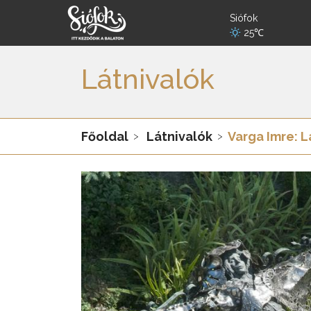
Siófok
25℃
Látnivalók
Főoldal
Látnivalók
Varga Imre: 