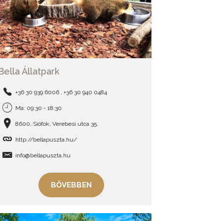
Bella Állatpark
+36 30 939 6006 , +36 30 940 0484
Ma: 09:30 - 18:30
8600, Siófok, Verebesi utca 35.
http://bellapuszta.hu/
info@bellapuszta.hu
BŐVEBBEN