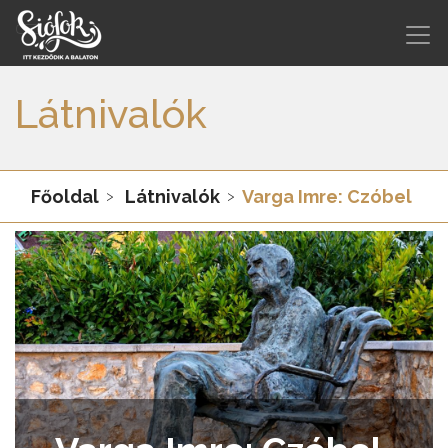
Látnivalók
Főoldal
Látnivalók
Varga Imre: Czóbel