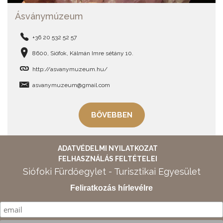
Ásványmúzeum
+36 20 532 52 57
8600, Siófok, Kálmán Imre sétány 10.
http://asvanymuzeum.hu/
asvanymuzeum@gmail.com
BŐVEBBEN
ADATVÉDELMI NYILATKOZAT
FELHASZNÁLÁS FELTÉTELEI
Siófoki Fürdőegylet - Turisztikai Egyesület
Feliratkozás hírlevélre