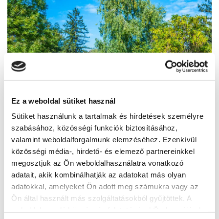
Ez a weboldal sütiket használ
Sütiket használunk a tartalmak és hirdetések személyre
szabásához, közösségi funkciók biztosításához,
valamint weboldalforgalmunk elemzéséhez. Ezenkívül
Jókai park
közösségi média-, hirdető- és elemező partnereinkkel
megosztjuk az Ön weboldalhasználatra vonatkozó
8600, Siófok, Jókai park
adatait, akik kombinálhatják az adatokat más olyan
adatokkal, amelyeket Ön adott meg számukra vagy az
Ön által használt más szolgáltatásokból gyűjtöttek. A
BŐVEBBEN
weboldalon való böngészés folytatásával Ön hozzájárul a