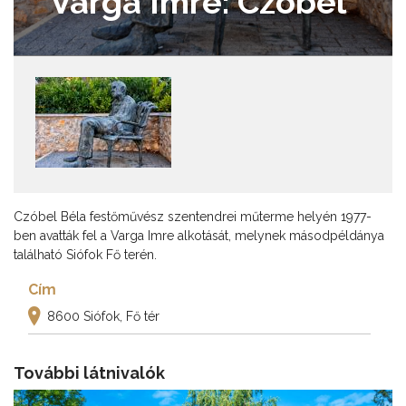
Varga Imre: Czóbel
Czóbel Béla festőművész szentendrei műterme helyén 1977-
ben avatták fel a Varga Imre alkotását, melynek másodpéldánya
található Siófok Fő terén.
Cím
8600 Siófok, Fő tér
További látnivalók