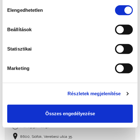
sütik használatához.
Hozzájárulás
Elengedhetetlen
kiválasztása
Beállítások
Statisztikai
Marketing
Részletek megjelenítése
Bella Állatpark
Összes engedélyezése
+36 30 939 6006 , +36 30 940 0484
Ma: 09:30 - 18:30
8600, Siófok, Verebesi utca 35.