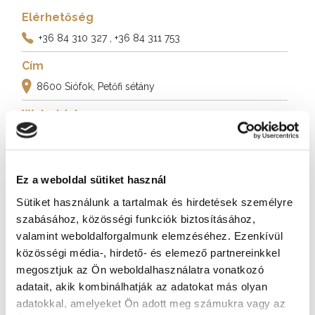
Elérhetőség
+36 84 310 327
, +36 84 311 753
Cím
8600 Siófok, Petőfi sétány
Weboldal
http://balaton-parti.hu/
További látnivalók
Ez a weboldal sütiket használ
Sütiket használunk a tartalmak és hirdetések személyre
szabásához, közösségi funkciók biztosításához,
valamint weboldalforgalmunk elemzéséhez. Ezenkívül
közösségi média-, hirdető- és elemező partnereinkkel
megosztjuk az Ön weboldalhasználatra vonatkozó
adatait, akik kombinálhatják az adatokat más olyan
adatokkal, amelyeket Ön adott meg számukra vagy az