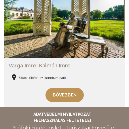
Varga Imre: Kálmán Imre
8600, Siófok, Millennium park
BŐVEBBEN
ADATVÉDELMI NYILATKOZAT
FELHASZNÁLÁS FELTÉTELEI
Siófoki Fürdőegylet - Turisztikai Egyesület