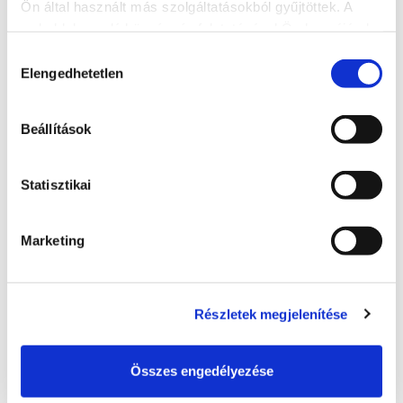
Ön által használt más szolgáltatásokból gyűjtöttek. A
weboldalon való böngészés folytatásával Ön hozzájárul a
sütik használatához.
Hozzájárulás
Elengedhetetlen
kiválasztása
Beállítások
#hellosiofok szelfipont
8600, Siófok, Isztria sétány
Statisztikai
BŐVEBBEN
Marketing
Részletek megjelenítése
Összes engedélyezése