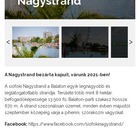
Nagystrand
A Nagystrand bezárta kapuit, várunk 2021-ben!
A siófoki Nagystrand a Balaton egyik legnagyobb és
leglátogatottabb strandja. Területe több mint 8 hektár,
befogadóképessége 13.500 fő, Balaton-parti szakasz hossza:
670 m. A strand szezonálisan üzemel, minden évben májustól
szeptember közepéig várja a pihenni, szórakozni vágyókat.
Facebook:
https://www.facebook.com/siofokinagystrand/