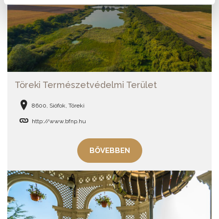
Töreki Természetvédelmi Terület
8600, Siófok, Töreki
http://www.bfnp.hu
BŐVEBBEN