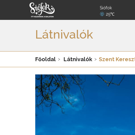
Siófok
25℃
Látnivalók
Főoldal
Látnivalók
Szent Keresz