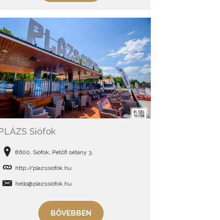
PLÁZS Siófok
8600, Siófok, Petőfi sétány 3.
http://plazssiofok.hu
hello@plazssiofok.hu
BŐVEBBEN