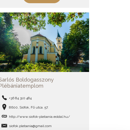
Sarlós Boldogasszony
Plébániatemplom
+36 84 310 484
8600, Siófok, Fő utca. 57.
http://www.siofok-plebania.eoldal.hu/
siofok.plebania@gmail.com