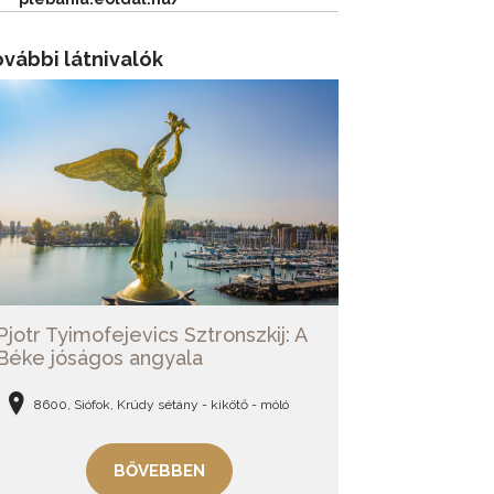
vábbi látnivalók
Pjotr Tyimofejevics Sztronszkij: A
Béke jóságos angyala
8600, Siófok, Krúdy sétány - kikötő - móló
BŐVEBBEN