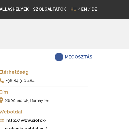
ÁLLÁSHELYEK
SZOLGÁLTATÓK
HU
/
EN
/
DE
MEGOSZTÁS
Elérhetőség
+36 84 310 484
Cím
8600 Siófok, Darnay tér
Weboldal
http://www.siofok-
plebania.eoldal.hu/