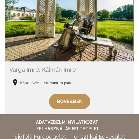
Varga Imre: Kálmán Imre
8600, Siófok, Millennium park
BŐVEBBEN
ADATVÉDELMI NYILATKOZAT
FELHASZNÁLÁS FELTÉTELEI
Siófoki Fürdőegylet - Turisztikai Egyesület