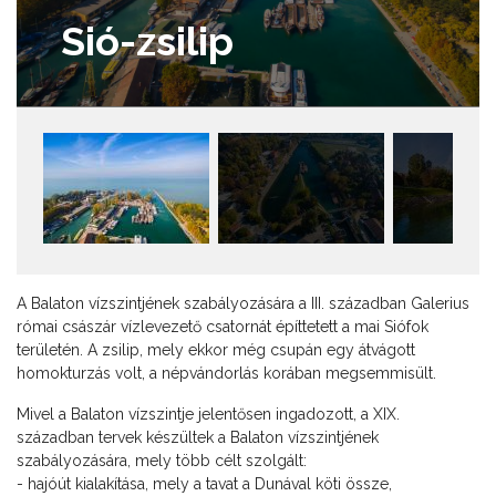
Sió-zsilip
A Balaton vízszintjének szabályozására a III. században Galerius
római császár vízlevezető csatornát építtetett a mai Siófok
területén. A zsilip, mely ekkor még csupán egy átvágott
homokturzás volt, a népvándorlás korában megsemmisült.
Mivel a Balaton vízszintje jelentősen ingadozott, a XIX.
században tervek készültek a Balaton vízszintjének
szabályozására, mely több célt szolgált:
- hajóút kialakítása, mely a tavat a Dunával köti össze,