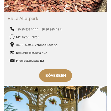
Bella Állatpark
+36 30 939 6006 , +36 30 940 0484
Ma: 09:30 - 18:30
8600, Siófok, Verebesi utca 35.
http://bellapuszta.hu/
info@bellapuszta.hu
BŐVEBBEN