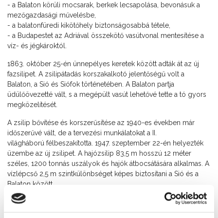
- a Balaton körüli mocsarak, berkek lecsapolása, bevonásuk a
mezőgazdasági művelésbe,
- a balatonfüredi kikötőhely biztonságosabbá tétele,
- a Budapestet az Adriával összekötő vasútvonal mentesítése a
víz- és jégkároktól.
1863. október 25-én ünnepélyes keretek között adták át az új
fazsilipet. A zsilipátadás korszakalkotó jelentőségű volt a
Balaton, a Sió és Siófok történetében. A Balaton partja
üdülőövezetté vált, s a megépült vasút lehetővé tette a tó gyors
megközelítését.
A zsilip bővítése és korszerűsítése az 1940-es években már
időszerűvé vált, de a tervezési munkálatokat a II.
világháború félbeszakította. 1947. szeptember 22-én helyezték
üzembe az új zsilipet. A hajózsilip 83,5 m hosszú 12 méter
széles, 1200 tonnás uszályok és hajók átbocsátására alkalmas. A
vízlépcső 2,5 m szintkülönbséget képes biztosítani a Sió és a
Balaton között.
A siófoki zsilip kezelője a Közép-dunántúli Környezetvédelmi és
Vízügyi Igazgatóság Balatoni Vízügyi Kirendeltsége.