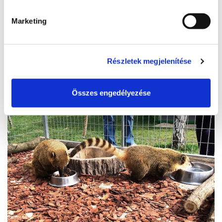
Marketing
#hellosiofok szelfipont
8600, Siófok, Isztria sétány
Részletek megjelenítése
BŐVEBBEN
Összes engedélyezése