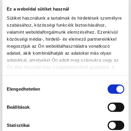
Ez a weboldal sütiket használ
Sütiket használunk a tartalmak és hirdetések személyre
Cím
szabásához, közösségi funkciók biztosításához,
8600 Siófok, Krúdy sétány 2.
valamint weboldalforgalmunk elemzéséhez. Ezenkívül
közösségi média-, hirdető- és elemező partnereinkkel
További látnivalók
megosztjuk az Ön weboldalhasználatra vonatkozó
adatait, akik kombinálhatják az adatokat más olyan
adatokkal, amelyeket Ön adott meg számukra vagy az
Ön által használt más szolgáltatásokból gyűjtöttek. A
weboldalon való böngészés folytatásával Ön hozzájárul a
sütik használatához.
Hozzájárulás
Elengedhetetlen
kiválasztása
Beállítások
Statisztikai