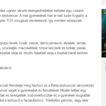
etes ugráló várunk elengedhetetlen kelléke egy családi
edvencei. A mai gyerekeket már le kell tudni foglalni, a
égvár TÜV vizsgával rendelkezik, így minden előírásnak
étpúpú tevék, lovak, zebuk, dámszarvasok, alpakák, lámák,
szurikáták, macskafélék, törpe kecskék és birkák, pávák,
állat várja és dísztó halakkal várja a kisállat barát kedves
ábukról.
usszal! Rendelje meg házhoz és a Bella kisbusszal városnézés
mok várják a gyerekeket és felnőtteket. Miután tettek egy
ltak és tevegeltek, buborékfociztak és a gyerekek kiugrálták
 a kisbuszt a hazajutáshoz. Tökéletes párórás, vagy akár