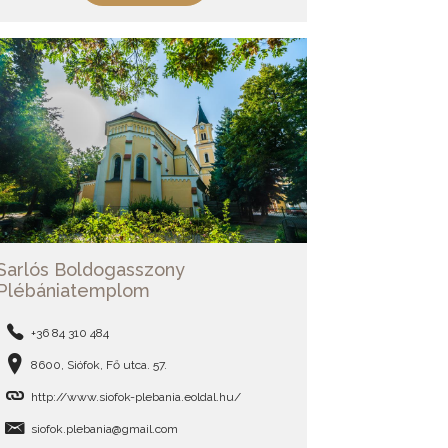
Sarlós Boldogasszony
Plébániatemplom
+36 84 310 484
8600, Siófok, Fő utca. 57.
http://www.siofok-plebania.eoldal.hu/
siofok.plebania@gmail.com