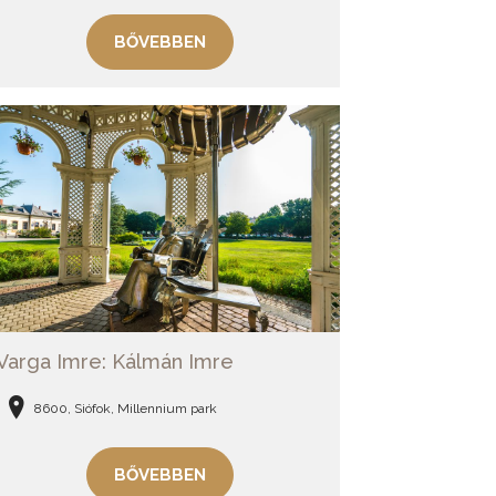
BŐVEBBEN
Varga Imre: Kálmán Imre
8600, Siófok, Millennium park
BŐVEBBEN