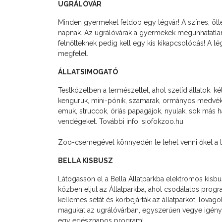
UGRÁLÓVÁR
Minden gyermeket feldob egy légvár! A színes, ötl
napnak. Az ugrálóvárak a gyermekek megunhatatlan k
felnőtteknek pedig kell egy kis kikapcsolódás! A l
megfelel.
ÁLLATSIMOGATÓ
Testközelben a természettel, ahol szelíd állatok: k
kenguruk, mini-pónik, szamarak, ormányos medvék, 
emuk, struccok, óriás papagájok, nyulak, sok más házi
vendégeket. További info:
siofokzoo.hu
Zoo-csemegével könnyedén le lehet venni őket a l
BELLA KISBUSZ
Látogasson el a Bella Állatparkba elektromos kisb
közben eljut az Állatparkba, ahol csodálatos progra
kellemes sétát és körbejárták az állatparkot, lovago
magukat az ugrálóvárban, egyszerűen vegye igénybe
egy egésznapos program!