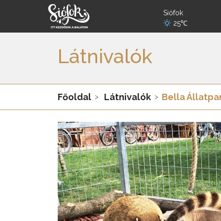
Siófok
25℃
Látnivalók
Főoldal
Látnivalók
Bella Állatpa