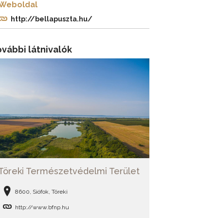
Weboldal
http://bellapuszta.hu/
vábbi látnivalók
Töreki Természetvédelmi Terület
8600, Siófok, Töreki
http://www.bfnp.hu