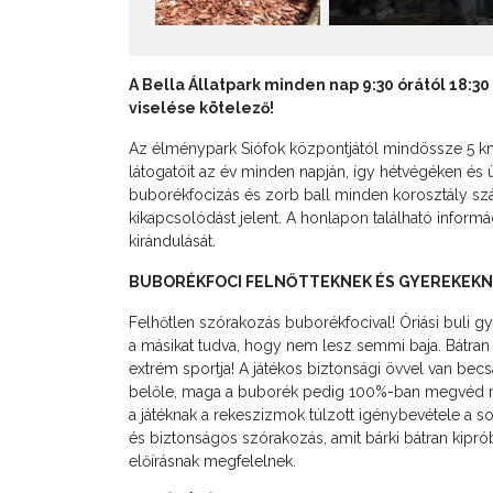
A Bella Állatpark minden nap 9:30 órától 18:30
viselése kötelező!
Az élménypark Siófok központjától mindössze 5 km-
látogatóit az év minden napján, így hétvégéken és
buborékfocizás és zorb ball minden korosztály sz
kikapcsolódást jelent. A honlapon található infor
kirándulását.
BUBORÉKFOCI FELNŐTTEKNEK ÉS GYEREKEK
Felhőtlen szórakozás buborékfocival! Óriási buli gy
a másikat tudva, hogy nem lesz semmi baja. Bátran 
extrém sportja! A játékos biztonsági övvel van becs
belőle, maga a buborék pedig 100%-ban megvéd mi
a játéknak a rekeszizmok túlzott igénybevétele a so
és biztonságos szórakozás, amit bárki bátran kipr
előírásnak megfelelnek.