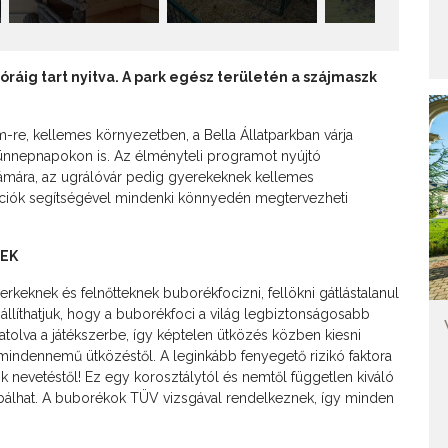
 óráig tart nyitva. A park egész területén a szájmaszk
re, kellemes környezetben, a Bella Állatparkban várja
 ünnepnapokon is. Az élményteli programot nyújtó
ámára, az ugrálóvár pedig gyerekeknek kellemes
mációk segítségével mindenki könnyedén megtervezheti
NEK
erkeknek és felnőtteknek buborékfocizni, fellökni gátlástalanul
állíthatjuk, hogy a buborékfoci a világ legbiztonságosabb
atolva a játékszerbe, így képtelen ütközés közben kiesni
ndennemű ütközéstől. A leginkább fenyegető rizikó faktora
k nevetéstől! Ez egy korosztálytól és nemtől független kiváló
óbálhat. A buborékok TÜV vizsgával rendelkeznek, így minden