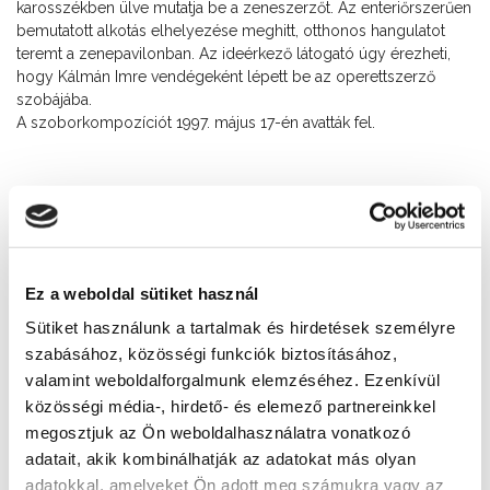
karosszékben ülve mutatja be a zeneszerzőt. Az enteriőrszerűen
bemutatott alkotás elhelyezése meghitt, otthonos hangulatot
teremt a zenepavilonban. Az ideérkező látogató úgy érezheti,
hogy Kálmán Imre vendégeként lépett be az operettszerző
szobájába.
A szoborkompozíciót 1997. május 17-én avatták fel.
Cím
8600 Siófok, Millennium park
Ez a weboldal sütiket használ
További látnivalók
Sütiket használunk a tartalmak és hirdetések személyre
szabásához, közösségi funkciók biztosításához,
valamint weboldalforgalmunk elemzéséhez. Ezenkívül
közösségi média-, hirdető- és elemező partnereinkkel
megosztjuk az Ön weboldalhasználatra vonatkozó
adatait, akik kombinálhatják az adatokat más olyan
adatokkal, amelyeket Ön adott meg számukra vagy az