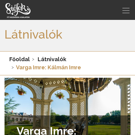
Látnivalók
Főoldal
Látnivalók
Varga Imre: Kálmán Imre
Varga Imre: