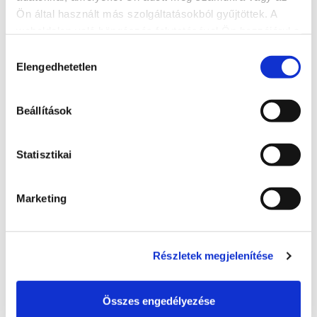
Ön által használt más szolgáltatásokból gyűjtöttek. A
weboldalon való böngészés folytatásával Ön hozzájárul a
sütik használatához.
Hozzájárulás
Elengedhetetlen
kiválasztása
Beállítások
Jókai park
Statisztikai
8600, Siófok, Jókai park
BŐVEBBEN
Marketing
Részletek megjelenítése
Összes engedélyezése