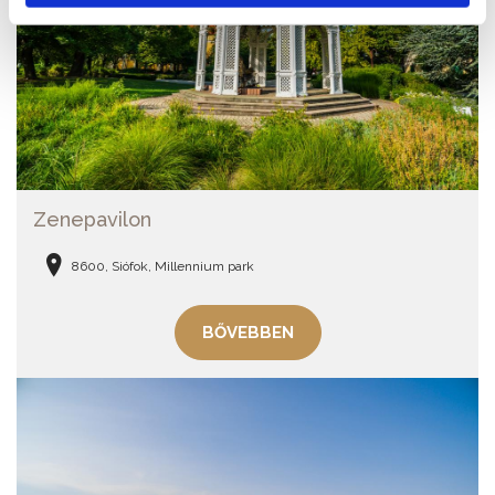
Zenepavilon
8600, Siófok, Millennium park
BŐVEBBEN