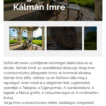
Kálmán Imre
Siófok két neves szülöttjének különleges találkozása ez az
alkotás. Kálmán Imrét, az operettkirályt ábrázolja Varga Imre
szobrászművész jellegzetes bronz és krómacél alkotása.
Kálmán Imre 1882. október 24-én Siófokon látta meg a
napvilágot, innen indult el a világhírnév felé. Leghíresebb
operettjei: a Tatárjárás, a Cigányprímás, A csárdáskirálynő, A
bajadér, a Marica grófnő, A cirkuszhercegnő és A montmartre-i
ibolya.
Varga Imre szobrászművész békés, barátságos öregúrként,