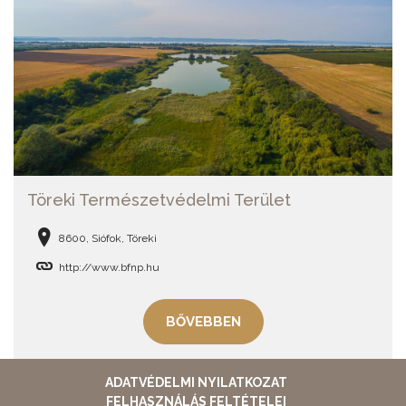
Töreki Természetvédelmi Terület
8600, Siófok, Töreki
http://www.bfnp.hu
BŐVEBBEN
ADATVÉDELMI NYILATKOZAT
FELHASZNÁLÁS FELTÉTELEI