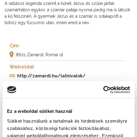
A vallásos legenda szerint a kőnél Jézus és szülei jártak
szamárháton egykor, a szamár patája nyoma pedig ma is látszik
a kő felszínén. A gyermek Jézus és a szamár is odakapott a
kőhöz egy fűcsomó után, innen ered a név.
Cím
8621 Zamárdi, Római út
Weboldal
http://zamardi.hu/latnivalok/
További látnivalók
Ez a weboldal sütiket használ
Sütiket használunk a tartalmak és hirdetések személyre
szabásához, közösségi funkciók biztosításához,
valamint weboldalforgalmunk elemzéséhez. Ezenkívül