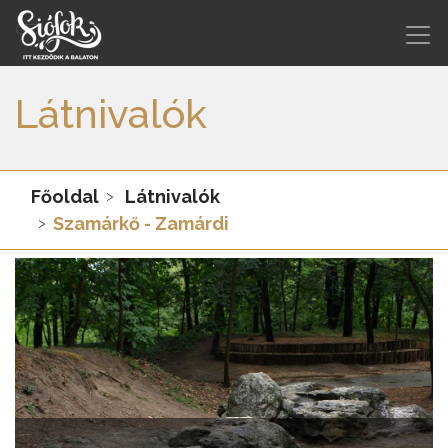
Látnivalók
Főoldal
Látnivalók
Szamárkő - Zamárdi