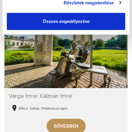
Részletek megjelenítése
Összes engedélyezése
Varga Imre: Kálmán Imre
8600, Siófok, Millennium park
BŐVEBBEN