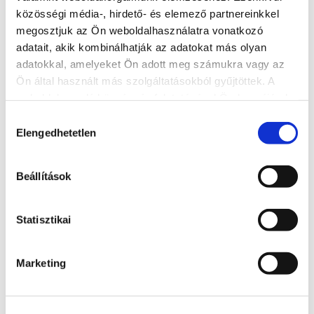
közösségi média-, hirdető- és elemező partnereinkkel
megosztjuk az Ön weboldalhasználatra vonatkozó
adatait, akik kombinálhatják az adatokat más olyan
adatokkal, amelyeket Ön adott meg számukra vagy az
Ön által használt más szolgáltatásokból gyűjtöttek. A
weboldalon való böngészés folytatásával Ön hozzájárul a
sütik használatához.
Hozzájárulás
Elengedhetetlen
kiválasztása
Ásványmúzeum
Beállítások
+36 20 532 52 57
8600, Siófok, Kálmán Imre sétány 10.
Statisztikai
http://asvanymuzeum.hu/
asvanymuzeum@gmail.com
Marketing
BŐVEBBEN