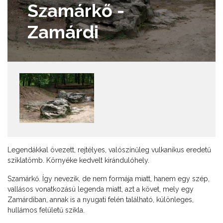
Szamárkő -
Zamárdi
Legendákkal övezett, rejtélyes, valószínűleg vulkanikus eredetű
sziklatömb. Környéke kedvelt kirándulóhely.
Szamárkő. Így nevezik, de nem formája miatt, hanem egy szép,
vallásos vonatkozású legenda miatt, azt a követ, mely egy
Zamárdiban, annak is a nyugati felén található, különleges,
hullámos felületű szikla.