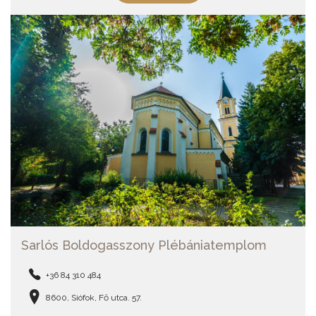
Sarlós Boldogasszony Plébániatemplom
+36 84 310 484
8600, Siófok, Fő utca. 57.