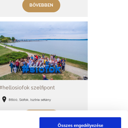
BŐVEBBEN
#hellosiofok szelfipont
8600, Siófok, Isztria sétány
BŐVEBBEN
Összes engedélyezése