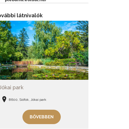
vábbi látnivalók
Jókai park
8600, Siófok, Jókai park
BŐVEBBEN