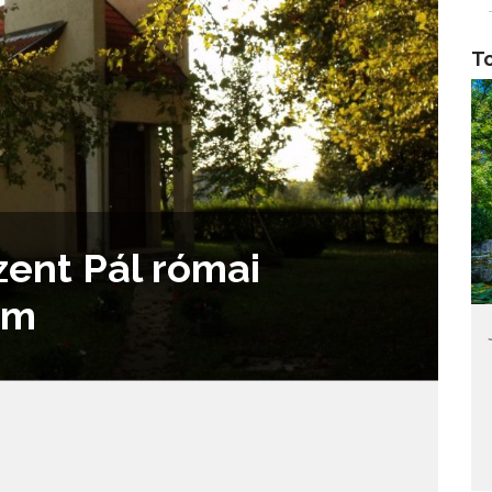
To
zent Pál római
om