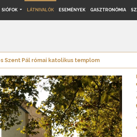
SIÓFOK
LÁTNIVALÓK
ESEMÉNYEK
GASZTRONÓMIA
SZ
és Szent Pál római katolikus templom