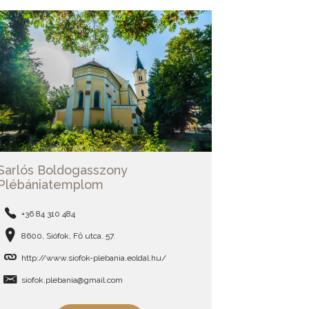
Sarlós Boldogasszony
Plébániatemplom
+36 84 310 484
8600, Siófok, Fő utca. 57.
http://www.siofok-plebania.eoldal.hu/
siofok.plebania@gmail.com