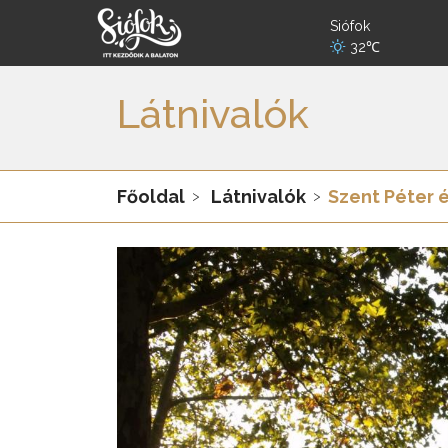
Siófok
32℃
Látnivalók
Főoldal
Látnivalók
Szent Péter 