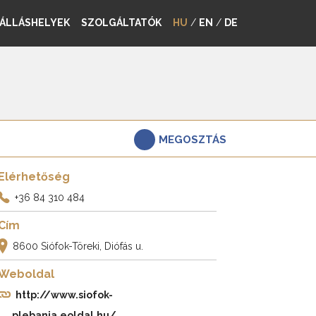
ÁLLÁSHELYEK
SZOLGÁLTATÓK
HU
/
EN
/
DE
MEGOSZTÁS
Elérhetőség
+36 84 310 484
Cím
8600 Siófok-Töreki, Diófás u.
Weboldal
http://www.siofok-
plebania.eoldal.hu/