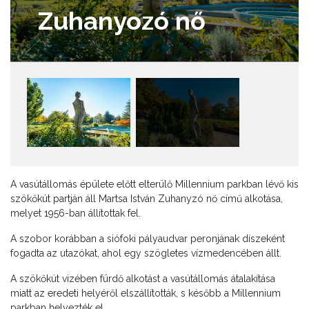
Zuhanyozó nő
A vasútállomás épülete előtt elterülő Millennium parkban lévő kis
szökőkút partján áll Martsa István Zuhanyzó nő című alkotása,
melyet 1956-ban állítottak fel.
A szobor korábban a siófoki pályaudvar peronjának díszeként
fogadta az utazókat, ahol egy szögletes vízmedencében állt.
A szökőkút vizében fürdő alkotást a vasútállomás átalakítása
miatt az eredeti helyéről elszállították, s később a Millennium
parkban helyezték el.