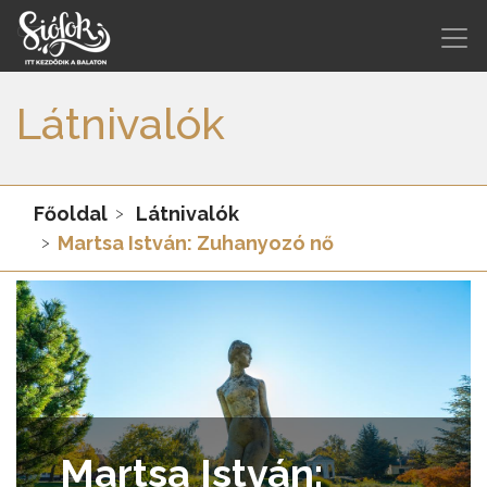
Látnivalók
Főoldal
Látnivalók
Martsa István: Zuhanyozó nő
Martsa István: