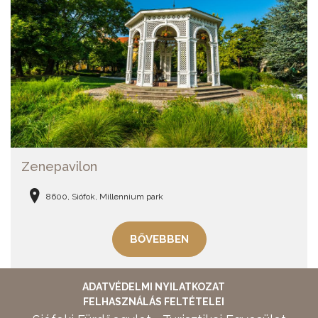
Zenepavilon
8600, Siófok, Millennium park
BŐVEBBEN
ADATVÉDELMI NYILATKOZAT
FELHASZNÁLÁS FELTÉTELEI