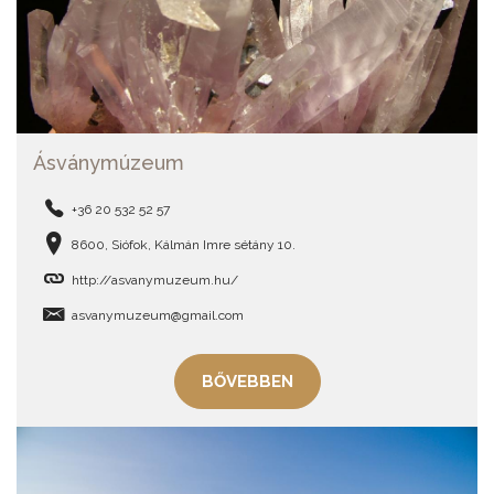
Ásványmúzeum
+36 20 532 52 57
8600, Siófok, Kálmán Imre sétány 10.
http://asvanymuzeum.hu/
asvanymuzeum@gmail.com
BŐVEBBEN