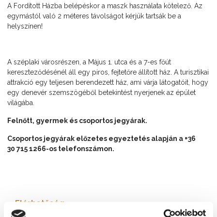
A Fordított Házba belépéskor a maszk használata kötelező. Az
egymástól való 2 méteres távolságot kérjük tartsák be a
helyszínen!
A széplaki városrészen, a Május 1. utca és a 7-es főút
kereszteződésénél áll egy piros, fejtetőre állított ház. A turisztikai
attrakció egy teljesen berendezett ház, ami várja látogatóit, hogy
egy denevér szemszögéből betekintést nyerjenek az épület
világába.
Felnőtt, gyermek és csoportos jegyárak.
Csoportos jegyárak előzetes egyeztetés alapján a +36
30 715 1266-os telefonszámon.
Elérhetőség