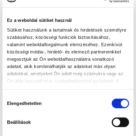
+36 30 715 1266
Cím
Ez a weboldal sütiket használ
8600 Siófok, Május 1. utca
Sütiket használunk a tartalmak és hirdetések személyre
szabásához, közösségi funkciók biztosításához,
További látnivalók
valamint weboldalforgalmunk elemzéséhez. Ezenkívül
közösségi média-, hirdető- és elemező partnereinkkel
megosztjuk az Ön weboldalhasználatra vonatkozó
adatait, akik kombinálhatják az adatokat más olyan
adatokkal, amelyeket Ön adott meg számukra vagy az
Ön által használt más szolgáltatásokból gyűjtöttek. A
weboldalon való böngészés folytatásával Ön hozzájárul a
sütik használatához.
Hozzájárulás
Elengedhetetlen
kiválasztása
Beállítások