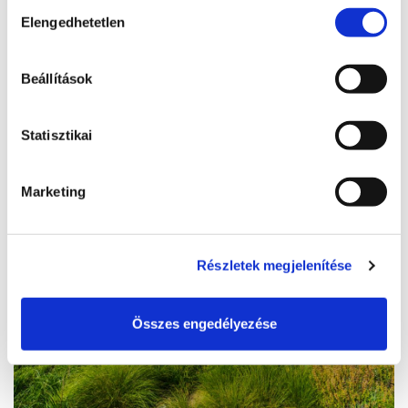
#hellosiofok szelfipont
Hozzájárulás
Elengedhetetlen
kiválasztása
8600, Siófok, Isztria sétány
Beállítások
BŐVEBBEN
Statisztikai
Marketing
Részletek megjelenítése
Összes engedélyezése