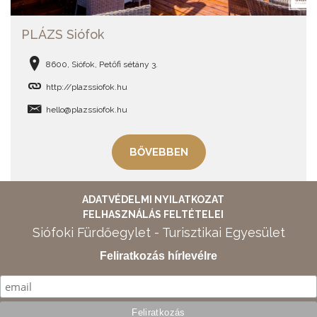
PLÁZS Siófok
8600, Siófok, Petőfi sétány 3.
http://plazssiofok.hu
hello@plazssiofok.hu
BŐVEBBEN
ADATVÉDELMI NYILATKOZAT
FELHASZNÁLÁS FELTÉTELEI
Siófoki Fürdőegylet - Turisztikai Egyesület
Feliratkozás hírlevélre