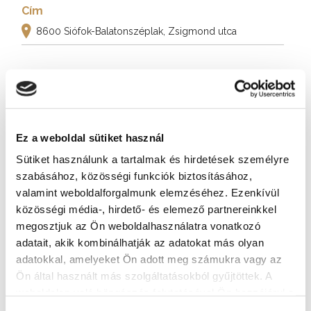
Cím
8600 Siófok-Balatonszéplak, Zsigmond utca
További látnivalók
Ez a weboldal sütiket használ
Sütiket használunk a tartalmak és hirdetések személyre
szabásához, közösségi funkciók biztosításához,
valamint weboldalforgalmunk elemzéséhez. Ezenkívül
közösségi média-, hirdető- és elemező partnereinkkel
megosztjuk az Ön weboldalhasználatra vonatkozó
adatait, akik kombinálhatják az adatokat más olyan
adatokkal, amelyeket Ön adott meg számukra vagy az
Ön által használt más szolgáltatásokból gyűjtöttek. A
weboldalon való böngészés folytatásával Ön hozzájárul a
sütik használatához.