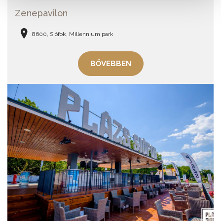
Zenepavilon
8600, Siófok, Millennium park
BŐVEBBEN