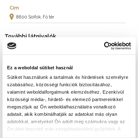
Cím
8600 Siófok, Fő tér
További látnivalók
Ez a weboldal sütiket használ
Sütiket használunk a tartalmak és hirdetések személyre
szabásához, közösségi funkciók biztosításához,
valamint weboldalforgalmunk elemzéséhez. Ezenkívül
közösségi média-, hirdető- és elemező partnereinkkel
megosztjuk az Ön weboldalhasználatra vonatkozó
adatait, akik kombinálhatják az adatokat más olyan
adatokkal, amelyeket Ön adott meg számukra vagy az
Ön által használt más szolgáltatásokból gyűjtöttek. A
weboldalon való böngészés folytatásával Ön hozzájárul a