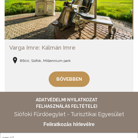
Varga Imre: Kálmán Imre
8600, Siófok, Millennium park
BŐVEBBEN
ADATVÉDELMI NYILATKOZAT
FELHASZNÁLÁS FELTÉTELEI
Siófoki Fürdőegylet - Turisztikai Egyesület
Feliratkozás hírlevélre