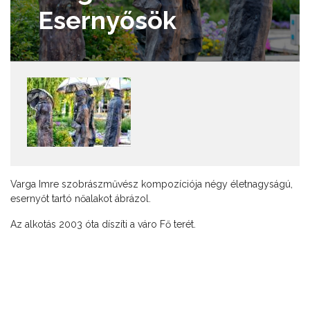
Esernyősök
Varga Imre szobrászművész kompozíciója négy életnagyságú,
esernyőt tartó nőalakot ábrázol.
Az alkotás 2003 óta díszíti a váro Fő terét.