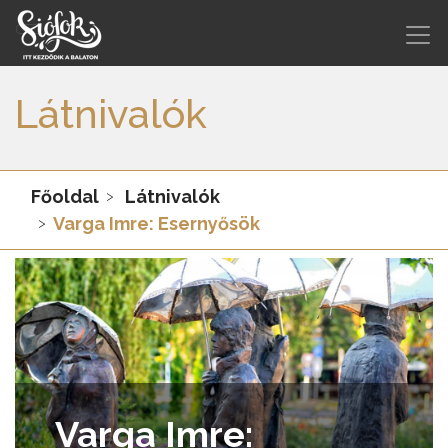
Látnivalók
Főoldal
Látnivalók
Varga Imre: Esernyősök
Varga Imre: