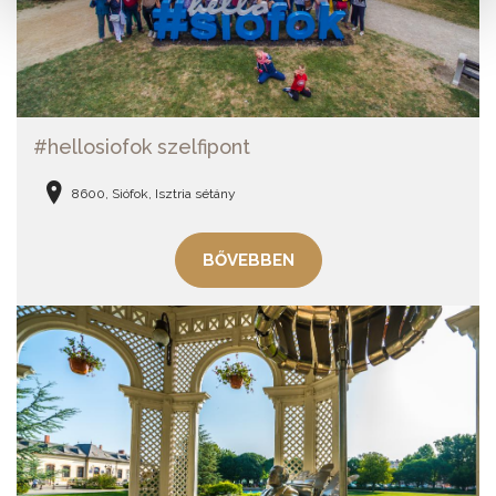
#hellosiofok szelfipont
8600, Siófok, Isztria sétány
BŐVEBBEN