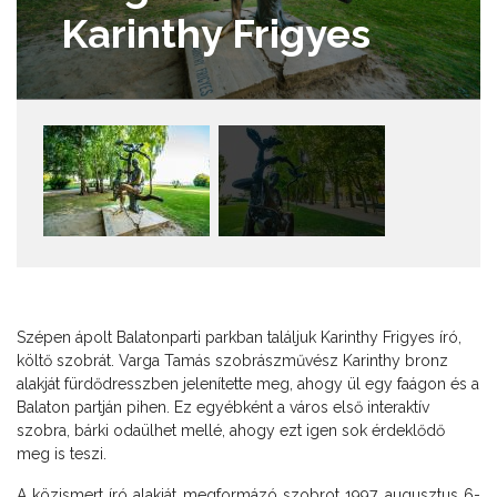
Karinthy Frigyes
Szépen ápolt Balatonparti parkban találjuk Karinthy Frigyes író,
költő szobrát. Varga Tamás szobrászművész Karinthy bronz
alakját fürdődresszben jelenítette meg, ahogy ül egy faágon és a
Balaton partján pihen. Ez egyébként a város első interaktív
szobra, bárki odaülhet mellé, ahogy ezt igen sok érdeklődő
meg is teszi.
A közismert író alakját megformázó szobrot 1997. augusztus 6-