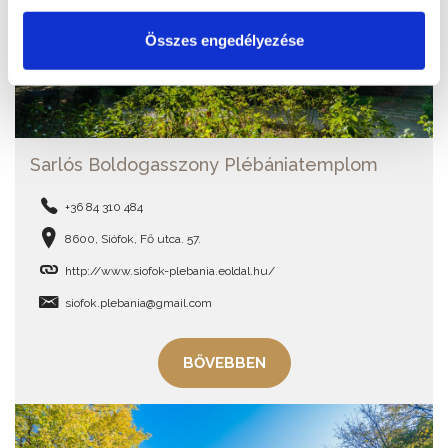
Összes engedélyezése
Sarlós Boldogasszony Plébániatemplom
+36 84 310 484
8600, Siófok, Fő utca. 57.
http://www.siofok-plebania.eoldal.hu/
siofok.plebania@gmail.com
BŐVEBBEN