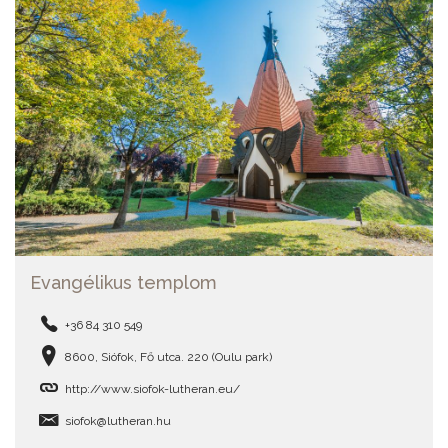
Evangélikus templom
+36 84 310 549
8600, Siófok, Fő utca. 220 (Oulu park)
http://www.siofok-lutheran.eu/
siofok@lutheran.hu