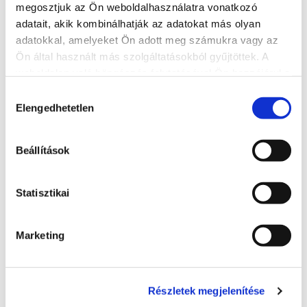
megosztjuk az Ön weboldalhasználatra vonatkozó
adatait, akik kombinálhatják az adatokat más olyan
Ásványmúzeum
adatokkal, amelyeket Ön adott meg számukra vagy az
Ön által használt más szolgáltatásokból gyűjtöttek. A
+36 20 532 52 57
weboldalon való böngészés folytatásával Ön hozzájárul a
8600, Siófok, Kálmán Imre sétány 10.
sütik használatához.
Hozzájárulás
http://asvanymuzeum.hu/
Elengedhetetlen
kiválasztása
asvanymuzeum@gmail.com
Beállítások
BŐVEBBEN
Statisztikai
Marketing
Részletek megjelenítése