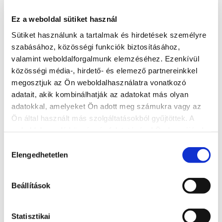
http://www.szentkilit.hu/
Ez a weboldal sütiket használ
Sütiket használunk a tartalmak és hirdetések személyre
További látnivalók
szabásához, közösségi funkciók biztosításához,
valamint weboldalforgalmunk elemzéséhez. Ezenkívül
közösségi média-, hirdető- és elemező partnereinkkel
megosztjuk az Ön weboldalhasználatra vonatkozó
adatait, akik kombinálhatják az adatokat más olyan
adatokkal, amelyeket Ön adott meg számukra vagy az
Ön által használt más szolgáltatásokból gyűjtöttek. A
weboldalon való böngészés folytatásával Ön hozzájárul a
sütik használatához.
Hozzájárulás
Elengedhetetlen
kiválasztása
Beállítások
Töreki Természetvédelmi Terület
Statisztikai