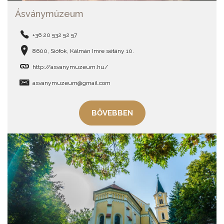
Ásványmúzeum
+36 20 532 52 57
8600, Siófok, Kálmán Imre sétány 10.
http://asvanymuzeum.hu/
asvanymuzeum@gmail.com
BŐVEBBEN