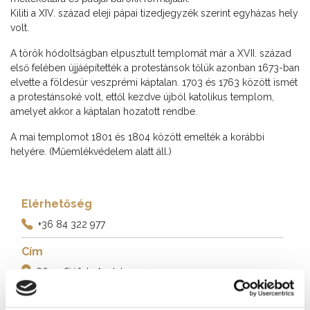
Kiliti a XIV. század eleji pápai tizedjegyzék szerint egyházas hely
volt.
A török hódoltságban elpusztult templomát már a XVII. század
első felében újjáépítették a protestánsok tőlük azonban 1673-ban
elvette a földesúr veszprémi káptalan. 1703 és 1763 között ismét
a protestánsoké volt, ettől kezdve újból katolikus templom,
amelyet akkor a káptalan hozatott rendbe.
A mai templomot 1801 és 1804 között emelték a korábbi
helyére. (Műemlékvédelem alatt áll.)
Elérhetőség
+36 84 322 977
Cím
8600 Siófok, Asztalos u. 4.
Weboldal