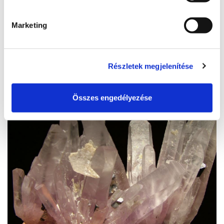
8600, Siófok, Töreki
http://www.bfnp.hu
Marketing
BŐVEBBEN
Részletek megjelenítése
Összes engedélyezése