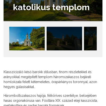
katolikus templom
Klasszicizáló késő barokk stílusban, finom részletekkel és
arányokkal megépített templom háromszakaszos bejárati
homlokzata felett kétemeletes, órapárkányos toronnyal, azon
hegyes gúlasisakkal.
Háromboltszakaszos hajója, félköríves szentélye, belsejében
hasas orgonakórusa van. Főoltára XIX. század eleji kasszicista,
mellékoltára és padjai barokk formájúak.