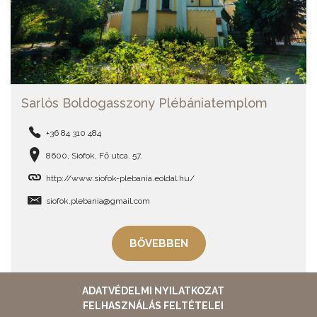
Sarlós Boldogasszony Plébániatemplom
+36 84 310 484
8600, Siófok, Fő utca. 57.
http://www.siofok-plebania.eoldal.hu/
siofok.plebania@gmail.com
BŐVEBBEN
ADATVÉDELMI NYILATKOZAT
FELHASZNÁLÁS FELTÉTELEI