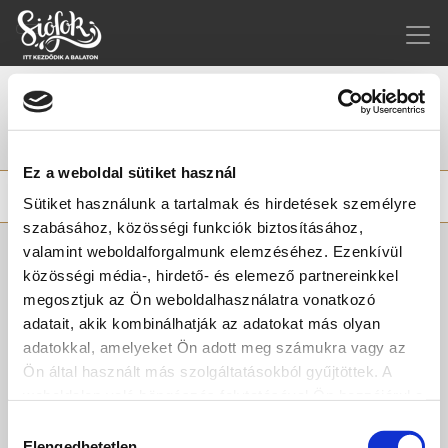
Események
Ez a weboldal sütiket használ
Főoldal
Események
Sütiket használunk a tartalmak és hirdetések személyre
szabásához, közösségi funkciók biztosításához,
Dátum
Helyszín
valamint weboldalforgalmunk elemzéséhez. Ezenkívül
közösségi média-, hirdető- és elemező partnereinkkel
megosztjuk az Ön weboldalhasználatra vonatkozó
adatait, akik kombinálhatják az adatokat más olyan
Szabadszavas keresés
adatokkal, amelyeket Ön adott meg számukra vagy az
Ön által használt más szolgáltatásokból gyűjtöttek. A
weboldalon való böngészés folytatásával Ön hozzájárul a
Szűrés kategóriákra
sütik használatához.
Hozzájárulás
Elengedhetetlen
Kultúra / kiállítás