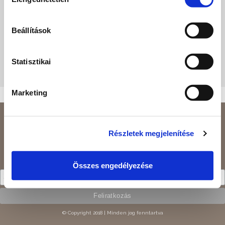
kiválasztása
Gyerekprogram
Sport
Szórakozás
Beállítások
Állandó program
Szabadtéri program
Statisztikai
KERESÉS INDÍTÁSA
Marketing
ADATVÉDELMI NYILATKOZAT
FELHASZNÁLÁS FELTÉTELEI
Részletek megjelenítése
Siófoki Fürdőegylet - Turisztikai Egyesület
Feliratkozás hírlevélre
Összes engedélyezése
© Copyright 2018 | Minden jog fenntartva