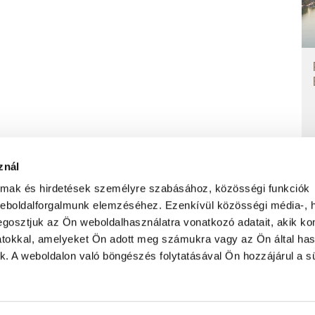
znál
almak és hirdetések személyre szabásához, közösségi funkciók
weboldalforgalmunk elemzéséhez. Ezenkívül közösségi média-, h
ADATVÉDELMI NYILATKOZAT
FELHASZNÁLÁS FELTÉTELEI
gosztjuk az Ön weboldalhasználatra vonatkozó adatait, akik ko
atokkal, amelyeket Ön adott meg számukra vagy az Ön által ha
ek. A weboldalon való böngészés folytatásával Ön hozzájárul a sü
ület
Feliratkozás hírlevélre