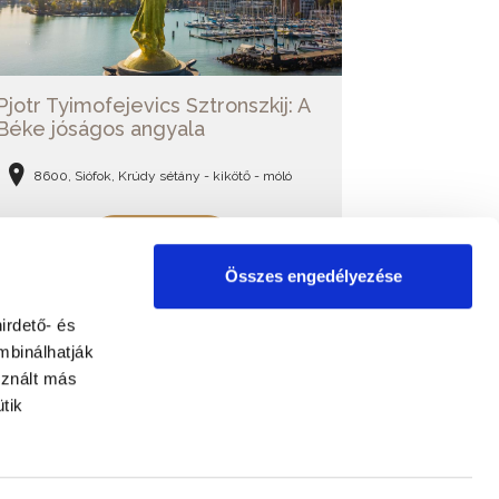
Pjotr Tyimofejevics Sztronszkij: A
Béke jóságos angyala
8600, Siófok, Krúdy sétány - kikötő - móló
BŐVEBBEN
Összes engedélyezése
irdető- és
mbinálhatják
sznált más
tik