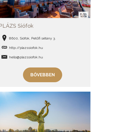
PLÁZS Siófok
8600, Siófok, Petőfi sétány 3.
http://plazssiofok.hu
hello@plazssiofok.hu
BŐVEBBEN