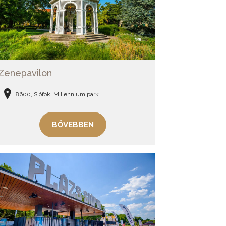
Zenepavilon
8600, Siófok, Millennium park
BŐVEBBEN