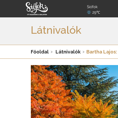
Siófok
29℃
Látnivalók
Főoldal
Látnivalók
Bartha Lajos