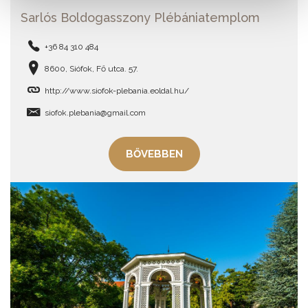
Sarlós Boldogasszony Plébániatemplom
+36 84 310 484
8600, Siófok, Fő utca. 57.
http://www.siofok-plebania.eoldal.hu/
siofok.plebania@gmail.com
BŐVEBBEN