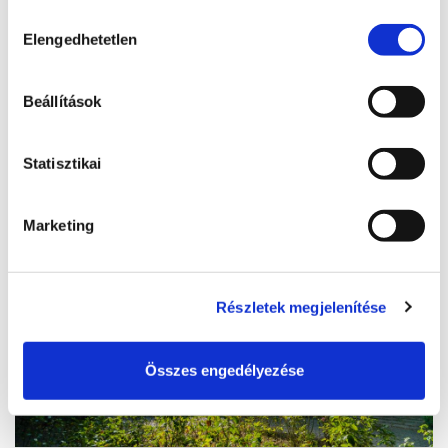
#hellosiofok szelfipont
sütik használatához.
Hozzájárulás
Elengedhetetlen
kiválasztása
8600, Siófok, Isztria sétány
Beállítások
BŐVEBBEN
Statisztikai
Marketing
Részletek megjelenítése
Összes engedélyezése