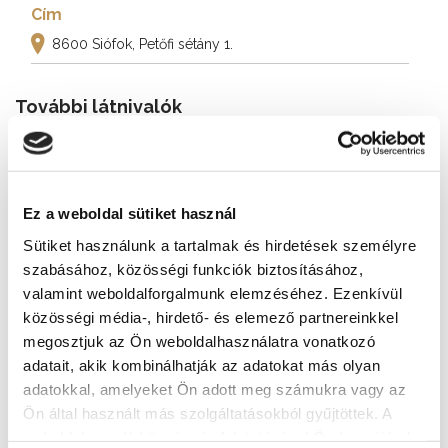
Cím
8600 Siófok, Petőfi sétány 1.
További látnivalók
Ez a weboldal sütiket használ
Sütiket használunk a tartalmak és hirdetések személyre
szabásához, közösségi funkciók biztosításához,
valamint weboldalforgalmunk elemzéséhez. Ezenkívül
közösségi média-, hirdető- és elemező partnereinkkel
megosztjuk az Ön weboldalhasználatra vonatkozó
adatait, akik kombinálhatják az adatokat más olyan
adatokkal, amelyeket Ön adott meg számukra vagy az
Ön által használt más szolgáltatásokból gyűjtöttek. A
weboldalon való böngészés folytatásával Ön hozzájárul a