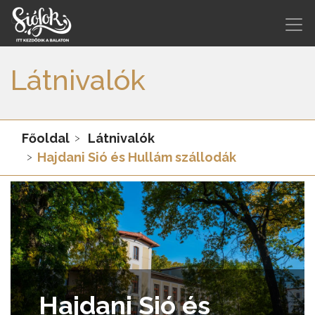
Látnivalók
Főoldal
Látnivalók
Hajdani Sió és Hullám szállodák
Hajdani Sió és