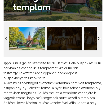
templom
1990. június 30-án szentelte fel dr. Harmati Béla püspök az Oulu
parkban az evangélikus templomot. Az oului finn
testvérgyülekezetet Arvi Seppänen dómprépost,
püspökhelyettes képviselte.
A kicsiny szórványgyülekezetnek korábban nem volt temploma,
csupán egy gyülekezeti terme. A nyári időszakban azonban oly
mértékben megnő az üdülés mellett a templom csendjére is
vágyók száma, hogy szükségesnek mutatkozott a templom
építése. Józsa Márton lelkész vezetésével vállalkozott a helyi