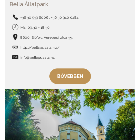
Bella Állatpark
+36 30 939 6006 , +36 30 940 0484
Ma: 09:30 - 18:30
8600, Siófok, Verebesi utca 35.
http://bellapuszta.hu/
info@bellapuszta.hu
BŐVEBBEN