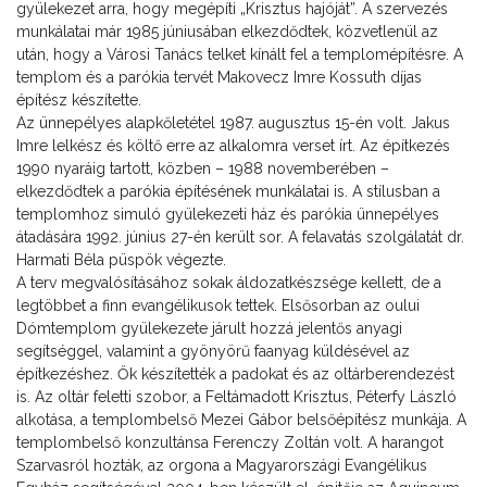
gyülekezet arra, hogy megépíti „Krisztus hajóját”. A szervezés
munkálatai már 1985 júniusában elkezdődtek, közvetlenül az
után, hogy a Városi Tanács telket kínált fel a templomépítésre. A
templom és a parókia tervét Makovecz Imre Kossuth díjas
építész készítette.
Az ünnepélyes alapkőletétel 1987. augusztus 15-én volt. Jakus
Imre lelkész és költő erre az alkalomra verset írt. Az építkezés
1990 nyaráig tartott, közben – 1988 novemberében –
elkezdődtek a parókia építésének munkálatai is. A stílusban a
templomhoz simuló gyülekezeti ház és parókia ünnepélyes
átadására 1992. június 27-én került sor. A felavatás szolgálatát dr.
Harmati Béla püspök végezte.
A terv megvalósításához sokak áldozatkészsége kellett, de a
legtöbbet a finn evangélikusok tettek. Elsősorban az oului
Dómtemplom gyülekezete járult hozzá jelentős anyagi
segítséggel, valamint a gyönyörű faanyag küldésével az
építkezéshez. Ők készítették a padokat és az oltárberendezést
is. Az oltár feletti szobor, a Feltámadott Krisztus, Péterfy László
alkotása, a templombelső Mezei Gábor belsőépítész munkája. A
templombelső konzultánsa Ferenczy Zoltán volt. A harangot
Szarvasról hozták, az orgona a Magyarországi Evangélikus