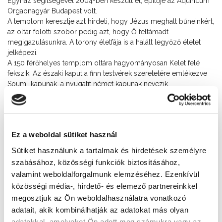
Egyház segítségével 2004-ben készült el, épitője az Aquincum
Orgaonagyár Budapest volt.
A templom keresztje azt hirdeti, hogy Jézus meghalt bűneinkért,
az oltár fölötti szobor pedig azt, hogy Ő feltámadt
megigazulásunkra. A torony életfája is a halált legyőző életet
jelképezi.
A 150 férőhelyes templom oltára hagyományosan Kelet felé
fekszik. Az északi kaput a finn testvérek szeretetére emlékezve
Soumi-kapunak, a nyugatit német kapunak nevezik.
A templom- és parókiaépítés nem szokványos történetét Fabiny
Tamás püspök, egykori siófoki lelkész „Hogy néki szent házat
építs” című könyve ismerteti meg részletesen.
Ez a weboldal sütiket használ
Elérhetőség
Sütiket használunk a tartalmak és hirdetések személyre
+36 84 310 549
szabásához, közösségi funkciók biztosításához,
valamint weboldalforgalmunk elemzéséhez. Ezenkívül
Cím
közösségi média-, hirdető- és elemező partnereinkkel
8600 Siófok, Fő utca. 220 (Oulu park)
megosztjuk az Ön weboldalhasználatra vonatkozó
adatait, akik kombinálhatják az adatokat más olyan
Weboldal
adatokkal, amelyeket Ön adott meg számukra vagy az