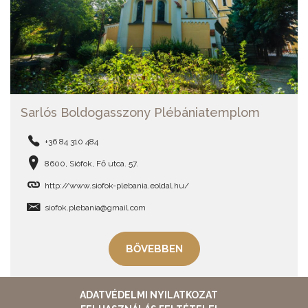
Sarlós Boldogasszony Plébániatemplom
+36 84 310 484
8600, Siófok, Fő utca. 57.
http://www.siofok-plebania.eoldal.hu/
siofok.plebania@gmail.com
BŐVEBBEN
ADATVÉDELMI NYILATKOZAT