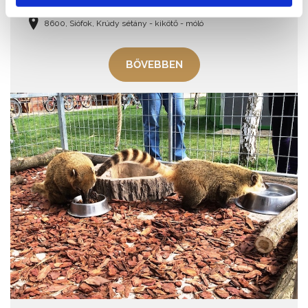
8600, Siófok, Krúdy sétány - kikötő - móló
BŐVEBBEN