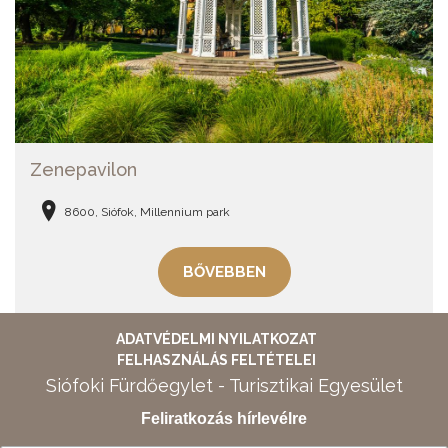
Zenepavilon
8600, Siófok, Millennium park
BŐVEBBEN
ADATVÉDELMI NYILATKOZAT
FELHASZNÁLÁS FELTÉTELEI
Siófoki Fürdőegylet - Turisztikai Egyesület
Feliratkozás hírlevélre