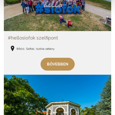
#hellosiofok szelfipont
8600, Siófok, Isztria sétány
BŐVEBBEN