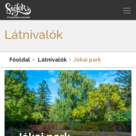
Látnivalók
Főoldal
Látnivalók
Jókai park