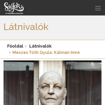
Látnivalók
Főoldal
Látnivalók
Meszes Tóth Gyula: Kálmán Imre