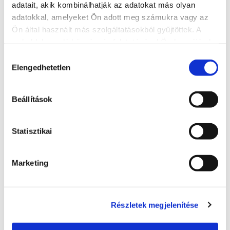
adatait, akik kombinálhatják az adatokat más olyan
adatokkal, amelyeket Ön adott meg számukra vagy az
Ön által használt más szolgáltatásokból gyűjtöttek. A
weboldalon való böngészés folytatásával Ön hozzájárul a
sütik használatához.
Hozzájárulás
Elengedhetetlen
kiválasztása
Pjotr Tyimofejevics Sztronszkij: A Béke
jóságos angyala
Beállítások
8600, Siófok, Krúdy sétány - kikötő - móló
Statisztikai
BŐVEBBEN
Marketing
Részletek megjelenítése