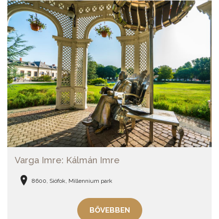
Varga Imre: Kálmán Imre
8600, Siófok, Millennium park
BŐVEBBEN