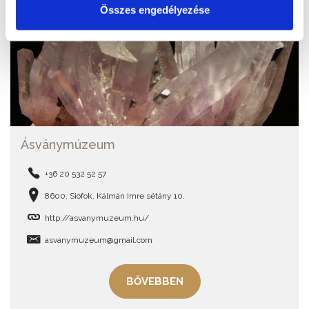
Összes engedélyezése
Ásványmúzeum
+36 20 532 52 57
8600, Siófok, Kálmán Imre sétány 10.
http://asvanymuzeum.hu/
asvanymuzeum@gmail.com
BŐVEBBEN