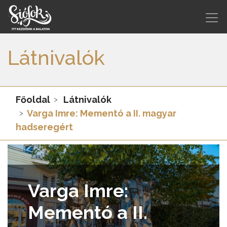
Látnivalók
Főoldal
Látnivalók
Varga Imre: Mementó a II. magyar
hadseregért
Varga Imre:
Mementó a II.