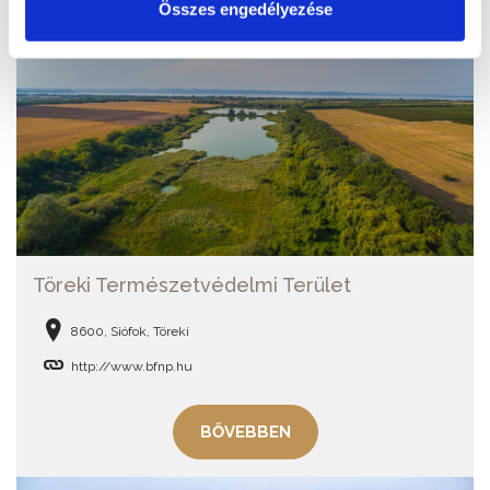
Összes engedélyezése
Töreki Természetvédelmi Terület
8600, Siófok, Töreki
http://www.bfnp.hu
BŐVEBBEN