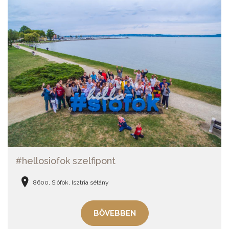
#hellosiofok szelfipont
8600, Siófok, Isztria sétány
BŐVEBBEN