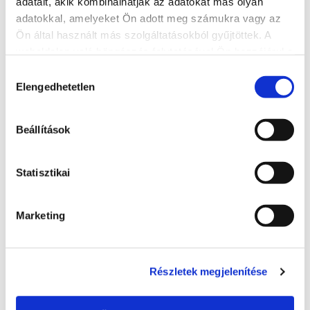
adatait, akik kombinálhatják az adatokat más olyan
adatokkal, amelyeket Ön adott meg számukra vagy az
Ön által használt más szolgáltatásokból gyűjtöttek. A
weboldalon való böngészés folytatásával Ön hozzájárul a
sütik használatához.
Hozzájárulás
Bella Állatpark
Elengedhetetlen
kiválasztása
+36 30 939 6006 , +36 30 940 0484
Ma: 09:30 - 18:30
Beállítások
8600, Siófok, Verebesi utca 35.
Statisztikai
http://bellapuszta.hu/
info@bellapuszta.hu
Marketing
BŐVEBBEN
Részletek megjelenítése