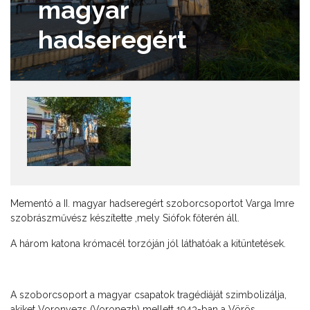
magyar
hadseregért
Mementó a II. magyar hadseregért szoborcsoportot Varga Imre
szobrászművész készítette ,mely Siófok főterén áll.
A három katona krómacél torzóján jól láthatóak a kitüntetések.
A szoborcsoport a magyar csapatok tragédiáját szimbolizálja,
akiket Voronyezs (Voronezh) mellett 1943-ban a Vörös