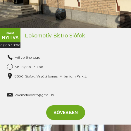
most
Lokomotív Bistro Siófok
NYITVA
07:00-18:00
+36 70 630 4440
Ma: 07:00 - 18:00
8600, Siófok, Vasútállomás, Millenium Park 1.
lokomotivbistro@gmail.hu
BŐVEBBEN