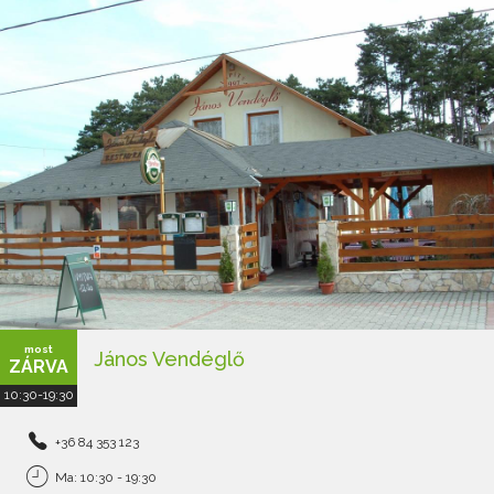
most
János Vendéglő
ZÁRVA
10:30-19:30
+36 84 353 123
Ma: 10:30 - 19:30