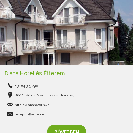
Diana Hotel és Étterem
+36 84 315 296
8600, Siófok, Szent László utca 41-43.
http://dianahotel.hu/
recepcio@enternet.hu
BŐVEBBEN