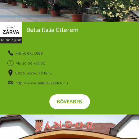
most
Bella Italia Étterem
ZÁRVA
10:00-19:00
+36 30 851 0888
Ma: 10:00 - 19:00
8600, Siófok, Fő tér 4.
http://www.bellaitaliasiofok.hu
BŐVEBBEN