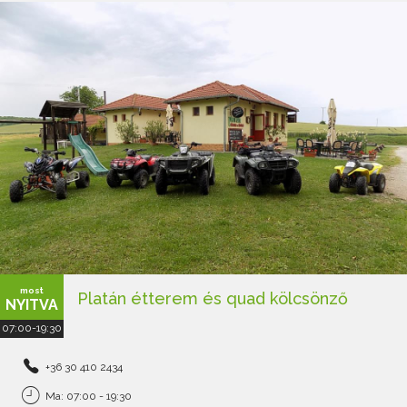
most
Platán étterem és quad kölcsönző
NYITVA
07:00-19:30
+36 30 410 2434
Ma: 07:00 - 19:30