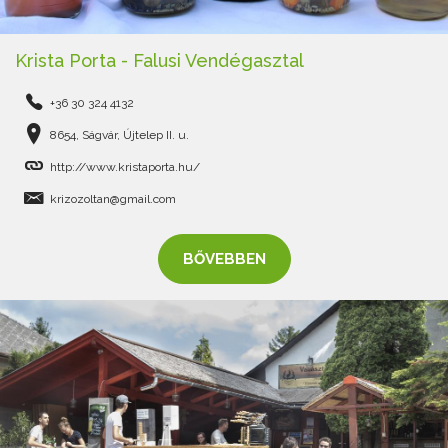
Krista Porta - Falusi Vendégasztal
+36 30 324 4132
8654, Ságvár, Újtelep II. u.
http://www.kristaporta.hu/
krizozoltan@gmail.com
BŐVEBBEN