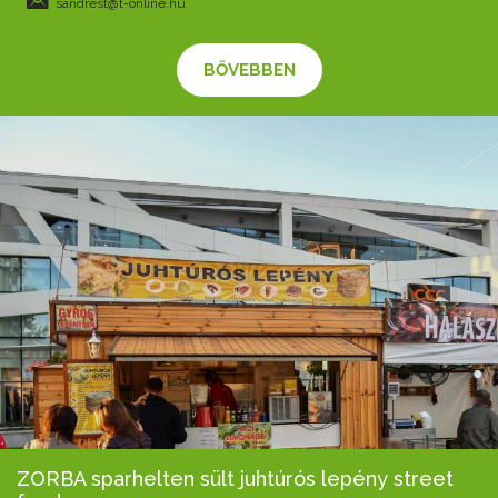
sandrest@t-online.hu
BŐVEBBEN
ZORBA sparhelten sült juhtúrós lepény street