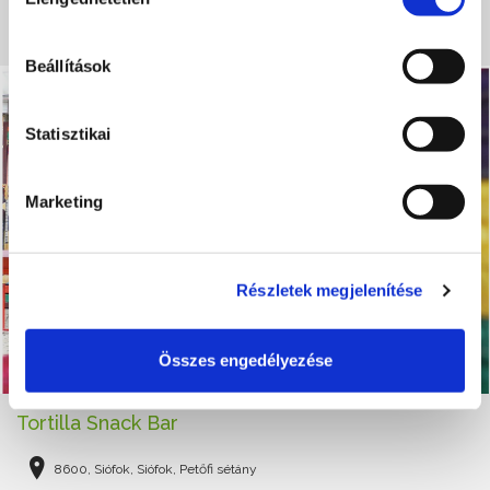
kiválasztása
BŐVEBBEN
Beállítások
Statisztikai
Marketing
Részletek megjelenítése
Összes engedélyezése
Tortilla Snack Bar
8600, Siófok, Siófok, Petőfi sétány