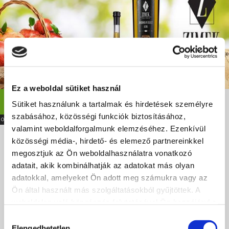
Ez a weboldal sütiket használ
most
Zimek Pálinka Manufaktúra
Sütiket használunk a tartalmak és hirdetések személyre
ZÁRVA
Filozófiánk szerint „a jó gyümölcs már elengedte a fa ágát, de
szabásához, közösségi funkciók biztosításához,
08:00-16:09
még nem érte el a talajt”.
valamint weboldalforgalmunk elemzéséhez. Ezenkívül
közösségi média-, hirdető- és elemező partnereinkkel
+36 70 429 68 69
megosztjuk az Ön weboldalhasználatra vonatkozó
Ma: 08:00 - 16:09
adatait, akik kombinálhatják az adatokat más olyan
8621, Zamárdi, Endrédi út 061/24 hrsz.
adatokkal, amelyeket Ön adott meg számukra vagy az
Ön által használt más szolgáltatásokból gyűjtöttek. A
http://www.zimekpalinka.hu/
weboldalon való böngészés folytatásával Ön hozzájárul a
info@zimekpalinka.hu
sütik használatához.
Hozzájárulás
Elengedhetetlen