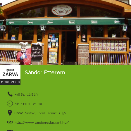
most
Sándor Étterem
ZÁRVA
11:00-21:00
+36 84 312 829
Ma: 11:00 - 21:00
8600, Siófok, Erkel Ferenc u. 30
http://www.sandorrestaurant.hu/