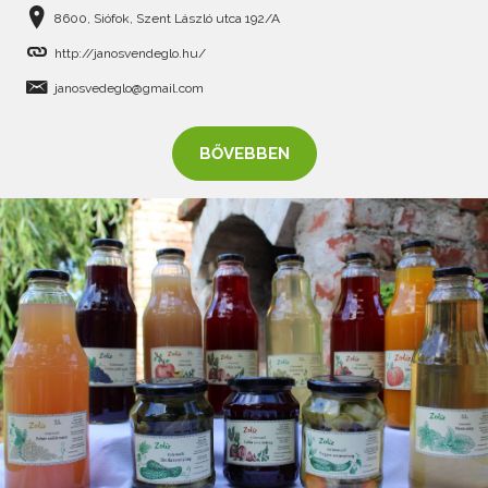
8600, Siófok, Szent László utca 192/A
http://janosvendeglo.hu/
janosvedeglo@gmail.com
BŐVEBBEN