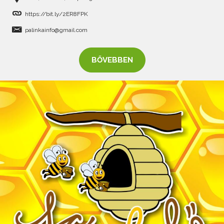
https://bit.ly/2ER8FPK
palinkainfo@gmail.com
BŐVEBBEN