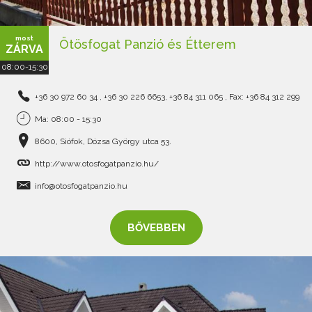
most
Ötösfogat Panzió és Étterem
ZÁRVA
08:00-15:30
+36 30 972 60 34 , +36 30 226 6653, +36 84 311 065 , Fax: +36 84 312 299
Ma: 08:00 - 15:30
8600, Siófok, Dózsa György utca 53.
http://www.otosfogatpanzio.hu/
info@otosfogatpanzio.hu
BŐVEBBEN