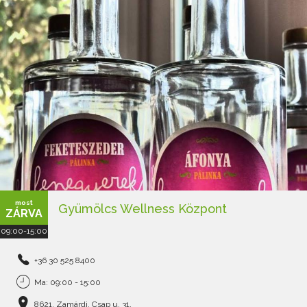
most
Gyümölcs Wellness Központ
ZÁRVA
09:00-15:00
+36 30 525 8400
Ma: 09:00 - 15:00
8621, Zamárdi, Csap u. 31.