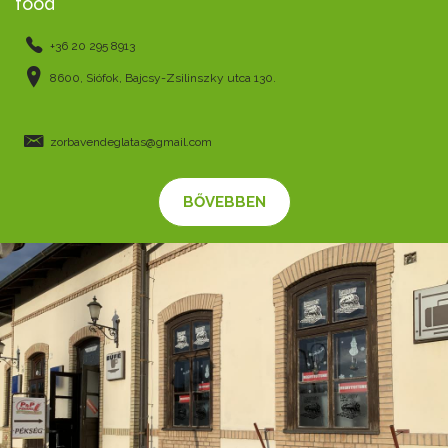
food
+36 20 295 8913
8600, Siófok, Bajcsy-Zsilinszky utca 130.
zorbavendeglatas@gmail.com
BŐVEBBEN