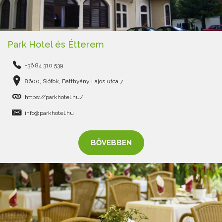
Park Hotel és Étterem
+36 84 310 539
8600, Siófok, Batthyány Lajos utca 7.
https://parkhotel.hu/
info@parkhotel.hu
BŐVEBBEN