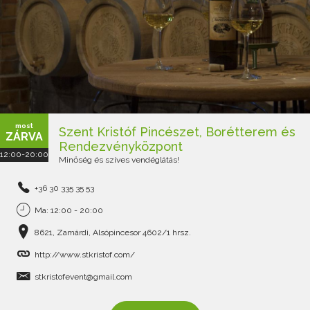
most
Szent Kristóf Pincészet, Borétterem és
ZÁRVA
Rendezvényközpont
12:00-20:00
Minőség és szíves vendéglátás!
+36 30 335 35 53
Ma: 12:00 - 20:00
8621, Zamárdi, Alsópincesor 4602/1 hrsz.
http://www.stkristof.com/
stkristofevent@gmail.com