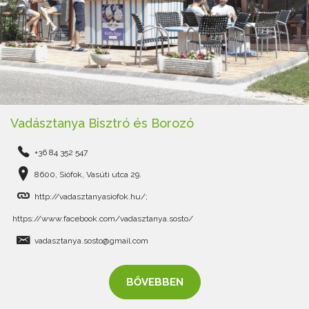
Vadásztanya Bisztró és Borozó
+36 84 352 547
8600, Siófok, Vasúti utca 29.
http://vadasztanyasiofok.hu/;
https://www.facebook.com/vadasztanya.sosto/
vadasztanya.sosto@gmail.com
BŐVEBBEN