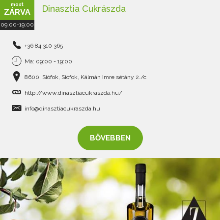
most
Dinasztia Cukrászda
ZÁRVA
09:00-19:00
+36 84 310 365
Ma: 09:00 - 19:00
8600, Siófok, Siófok, Kálmán Imre sétány 2./c
http://www.dinasztiacukraszda.hu/
info@dinasztiacukraszda.hu
BŐVEBBEN