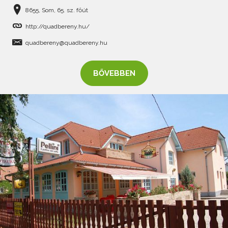
8655, Som, 65. sz. főút
http://quadbereny.hu/
quadbereny@quadbereny.hu
BŐVEBBEN