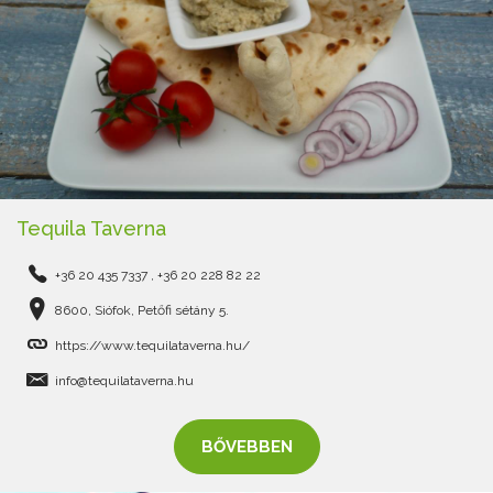
Tequila Taverna
+36 20 435 7337 , +36 20 228 82 22
8600, Siófok, Petőfi sétány 5.
https://www.tequilataverna.hu/
info@tequilataverna.hu
BŐVEBBEN