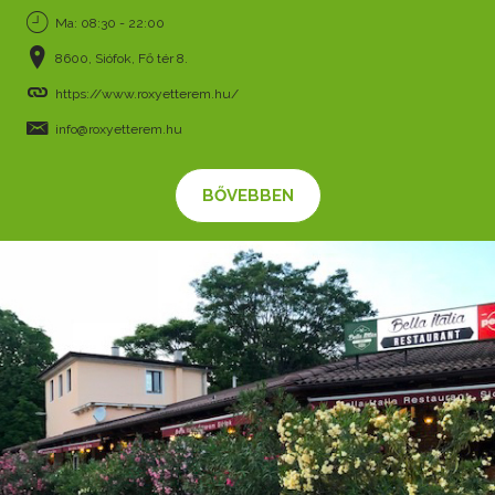
Ma: 08:30 - 22:00
8600, Siófok, Fő tér 8.
https://www.roxyetterem.hu/
info@roxyetterem.hu
BŐVEBBEN