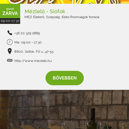
most
Mézlelő - Siófok
ZÁRVA
MÉZ Életerő, Szépség, Édes finomságok forrása
09:00-17:30
+36 20 329 2889
Ma: 09:00 - 17:30
8600, Siófok, Fő u. 47-53.
http://www.mezlelo.hu
BŐVEBBEN