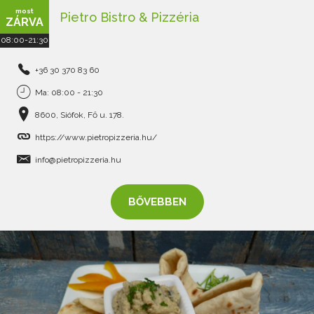
most
Pietro Bistro & Pizzéria
ZÁRVA
08:00-21:30
+36 30 370 83 60
Ma: 08:00 - 21:30
8600, Siófok, Fő u. 178.
https://www.pietropizzeria.hu/
info@pietropizzeria.hu
BŐVEBBEN