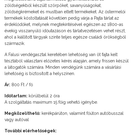
zöldségekből készült szörpöket, savanyúságokat,
zöldségkrémeket és mustban eltett termékeket. Az őstermelői
termékek kóstoltatását követően pedig várja a Pajta tárlat az
érdeklődőket, melynek megtekintésével egészen az 1800-as
évekig visszanyúló időutazáson és tárlatvezetésen vehet részt,
ahol a kiállított tárgyak szinte teljes egésze családi örökségből
származik.
A Falusi vendégasztal keretében lehetőség van öt fajta kelt
tésztából választani előzetes kérés alapján, amely frissen készül
a látogatók számára. Minden vendégünk számára a vásárlási
lehetőség is biztosított a helyszínen.
Ár:
800 Ft / fő
Időtartam:
körülbelül 2 óra
A szolgáltatás maximum 15 főig vehető igénybe.
Megközelíthető:
kerékpárúton, valamint főúton autóbusszal
vagy autóval
További elérhetőségek: