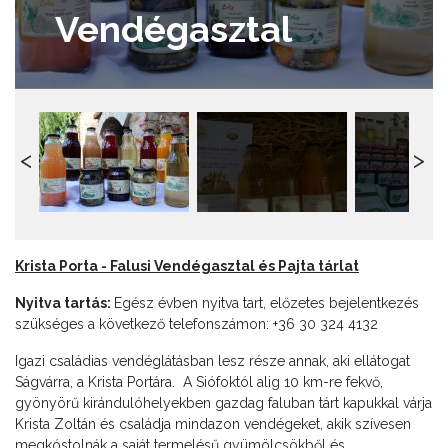
Vendégasztal
Krista Porta - Falusi Vendégasztal és Pajta tárlat
Nyitva tartás:
Egész évben nyitva tart, előzetes bejelentkezés
szükséges a következő telefonszámon: +36 30 324 4132
Igazi családias vendéglátásban lesz része annak, aki ellátogat
Ságvárra, a Krista Portára. A Siófoktól alig 10 km-re fekvő,
gyönyörű kirándulóhelyekben gazdag faluban tárt kapukkal várja
Krista Zoltán és családja mindazon vendégeket, akik szívesen
megkóstolnák a saját termelésű gyümölcsökből és