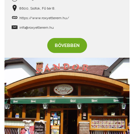
8600, Siófok, Fő tér 8.
https://www.roxyetterem.hu/
info@roxyetterem.hu
BŐVEBBEN