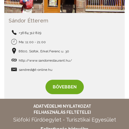
Sándor Étterem
+36 84 312 829
Ma: 11:00 - 21:00
8600, Siófok, Erkel Ferenc u. 30
http://www.sandorrestaurant.hu/
sandrest@t-online.hu
BŐVEBBEN
ADATVÉDELMI NYILATKOZAT
FELHASZNÁLÁS FELTÉTELEI
Siófoki Fürdőegylet - Turisztikai Egyesület