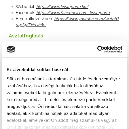
Weboldal:
https://www.kristaporta.hu/
Facebook:
https://www.facebook.com/kristaporta
Bemutatkozó videó:
https://www.youtube.com/watch?
v=pf4aTYcUh60
Asztalfoglalás
+36 30 324 4132
Cím
8654 Ságvár, Újtelep II. u.
Ez a weboldal sütiket használ
Weboldal
Sütiket használunk a tartalmak és hirdetések személyre
http://www.kristaporta.hu/
szabásához, közösségi funkciók biztosításához,
valamint weboldalforgalmunk elemzéséhez. Ezenkívül
közösségi média-, hirdető- és elemező partnereinkkel
További éttermek
megosztjuk az Ön weboldalhasználatra vonatkozó
adatait, akik kombinálhatják az adatokat más olyan
adatokkal, amelyeket Ön adott meg számukra vagy az
Ön által használt más szolgáltatásokból gyűjtöttek. A