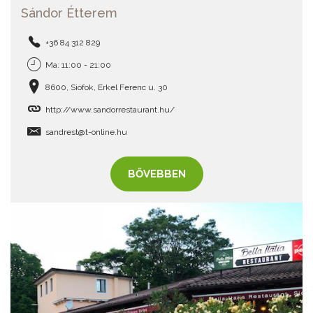
Sándor Étterem
+36 84 312 829
Ma: 11:00 - 21:00
8600, Siófok, Erkel Ferenc u. 30
http://www.sandorrestaurant.hu/
sandrest@t-online.hu
BŐVEBBEN