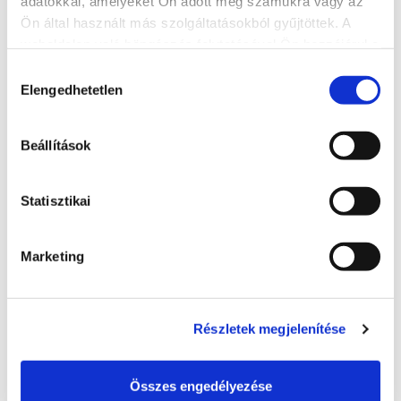
adatokkal, amelyeket Ön adott meg számukra vagy az
Ön által használt más szolgáltatásokból gyűjtöttek. A
weboldalon való böngészés folytatásával Ön hozzájárul a
sütik használatához.
Hozzájárulás
Elengedhetetlen
kiválasztása
Beállítások
Statisztikai
Marketing
Roxy Étterem
+36 84 506 573
Részletek megjelenítése
Ma: 08:30 - 22:00
8600, Siófok, Fő tér 8.
Összes engedélyezése