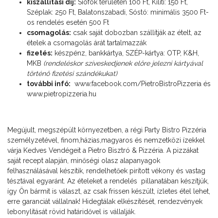
kiszállítási díj:
Siófok területén 100 Ft, Kiliti: 150 Ft,
Széplak: 250 Ft, Balatonszabadi, Sóstó: minimális 3500 Ft-
os rendelés esetén 500 Ft
csomagolás:
csak saját dobozban szállítják az ételt, az
ételek a csomagolás árát tartalmazzák
fizetés:
készpénz, bankkártya, SZÉP-kártya: OTP, K&H,
MKB
(rendeléskor szíveskedjenek előre jelezni kártyával
történő fizetési szándékukat)
további infó:
www.facebook.com/PietroBistroPizzeria
és
www.pietropizzeria.hu
Megújult, megszépült környezetben, a régi Party Bistro Pizzéria
személyzetével, finom,házias,magyaros és nemzetközi ízekkel
várja Kedves Vendégeit a Pietro Bisztró & Pizzéria. A pizzákat
saját recept alapján, minőségi olasz alapanyagok
felhasználásával készítik, rendelhetőek pirított vékony és vastag
tésztával egyaránt. Az ételeket a rendelés pillanatában készítjük,
így Ön bármit is választ, az csak frissen készült, ízletes étel lehet,
erre garanciát vállalnak! Hidegtálak elkészítését, rendezvények
lebonylítását rövid határidővel is vállalják.