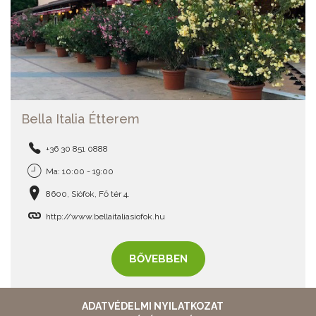
Bella Italia Étterem
+36 30 851 0888
Ma: 10:00 - 19:00
8600, Siófok, Fő tér 4.
http://www.bellaitaliasiofok.hu
BŐVEBBEN
ADATVÉDELMI NYILATKOZAT