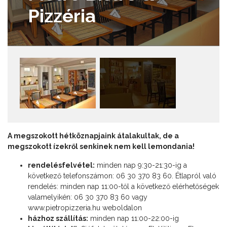
Pizzéria
A megszokott hétköznapjaink átalakultak, de a
megszokott ízekről senkinek nem kell lemondania!
​​​​​​​
rendelésfelvétel:
minden nap 9:30-21:30-ig a
következő telefonszámon: 06 30 370 83 60. Étlapról való
rendelés: minden nap 11:00-től a következő elérhetőségek
valamelyikén: 06 30 370 83 60 vagy
www.pietropizzeria.hu
weboldalon
házhoz szállítás:
minden nap 11:00-22:00-ig