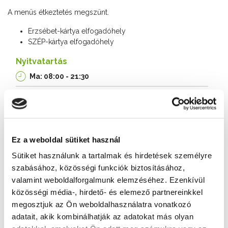
A menüs étkeztetés megszünt.
Erzsébet-kártya elfogadóhely
SZÉP-kártya elfogadóhely
Nyitvatartás
Ma: 08:00 - 21:30
Asztalfoglalás
+36 30 370 83 60
Cím
Ez a weboldal sütiket használ
8600 Siófok, Fő u. 178.
Sütiket használunk a tartalmak és hirdetések személyre
Weboldal
szabásához, közösségi funkciók biztosításához,
valamint weboldalforgalmunk elemzéséhez. Ezenkívül
https://www.pietropizzeria.hu/
közösségi média-, hirdető- és elemező partnereinkkel
megosztjuk az Ön weboldalhasználatra vonatkozó
További éttermek
adatait, akik kombinálhatják az adatokat más olyan