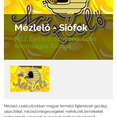
Mézlelő - Siófok
MÉZ Életerő, Szépség, Édes
finomságok forrása
Mézlelő szakboltunkban magyar termelői fajtamézek gazdag
választékát, mézkülönlegességeket, méhészeti termékeket: