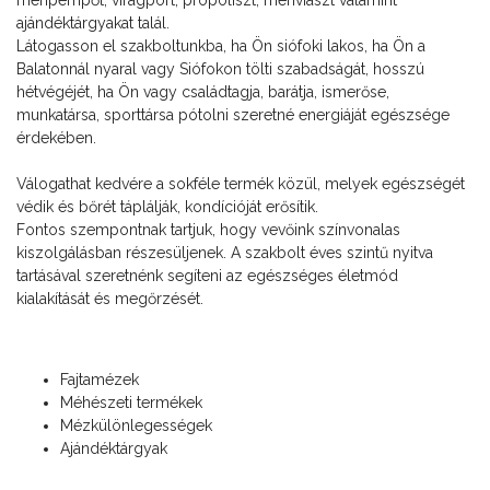
méhpempőt, virágport, propoliszt, méhviaszt valamint
ajándéktárgyakat talál.
Látogasson el szakboltunkba, ha Ön siófoki lakos, ha Ön a
Balatonnál nyaral vagy Siófokon tölti szabadságát, hosszú
hétvégéjét, ha Ön vagy családtagja, barátja, ismerőse,
munkatársa, sporttársa pótolni szeretné energiáját egészsége
érdekében.
Válogathat kedvére a sokféle termék közül, melyek egészségét
védik és bőrét táplálják, kondícióját erősítik.
Fontos szempontnak tartjuk, hogy vevőink színvonalas
kiszolgálásban részesüljenek. A szakbolt éves szintű nyitva
tartásával szeretnénk segíteni az egészséges életmód
kialakítását és megőrzését.
Fajtamézek
Méhészeti termékek
Mézkülönlegességek
Ajándéktárgyak