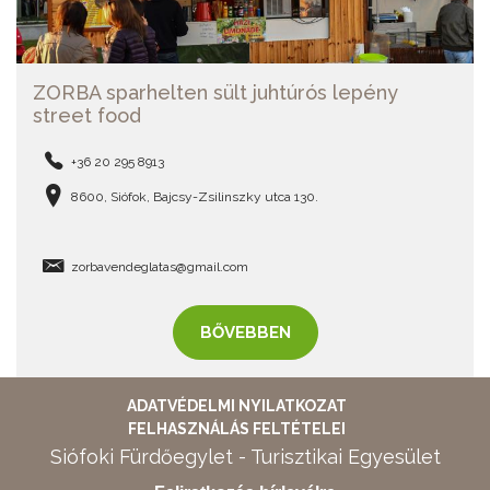
ZORBA sparhelten sült juhtúrós lepény
street food
+36 20 295 8913
8600, Siófok, Bajcsy-Zsilinszky utca 130.
zorbavendeglatas@gmail.com
BŐVEBBEN
ADATVÉDELMI NYILATKOZAT
FELHASZNÁLÁS FELTÉTELEI
Siófoki Fürdőegylet - Turisztikai Egyesület