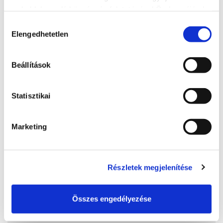
weboldalon való böngészés folytatásával Ön hozzájárul a
sütik használatához.
Hozzájárulás
Elengedhetetlen
kiválasztása
Beállítások
Statisztikai
Marketing
Sándor Étterem
+36 84 312 829
Részletek megjelenítése
Ma: 11:00 - 21:00
8600, Siófok, Erkel Ferenc u. 30
Összes engedélyezése
http://www.sandorrestaurant.hu/
sandrest@t-online.hu