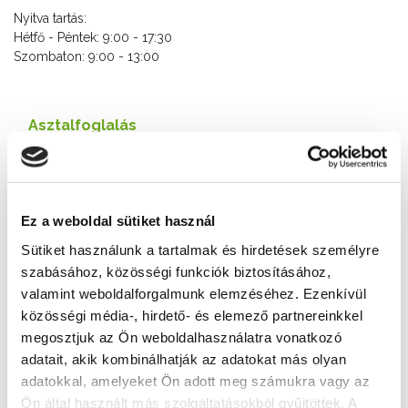
Nyitva tartás:
Hétfő - Péntek: 9:00 - 17:30
Szombaton: 9:00 - 13:00
Asztalfoglalás
+36 20 329 2889
Cím
8600 Siófok, Fő u. 47-53.
Ez a weboldal sütiket használ
Sütiket használunk a tartalmak és hirdetések személyre
Weboldal
szabásához, közösségi funkciók biztosításához,
http://www.mezlelo.hu
valamint weboldalforgalmunk elemzéséhez. Ezenkívül
közösségi média-, hirdető- és elemező partnereinkkel
További éttermek
megosztjuk az Ön weboldalhasználatra vonatkozó
adatait, akik kombinálhatják az adatokat más olyan
adatokkal, amelyeket Ön adott meg számukra vagy az
Ön által használt más szolgáltatásokból gyűjtöttek. A