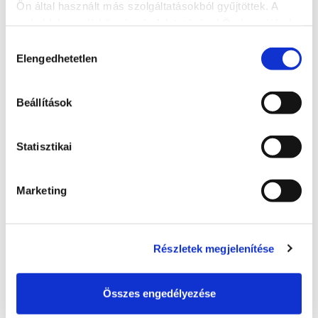
Ön által használt más szolgáltatásokból gyűjtöttek. A
weboldalon való böngészés folytatásával Ön hozzájárul a
sütik használatához.
Hozzájárulás
Elengedhetetlen
kiválasztása
Beállítások
Statisztikai
Sándor Étterem
Marketing
+36 84 312 829
Ma: 11:00 - 21:00
Részletek megjelenítése
8600, Siófok, Erkel Ferenc u. 30
http://www.sandorrestaurant.hu/
Összes engedélyezése
sandrest@t-online.hu