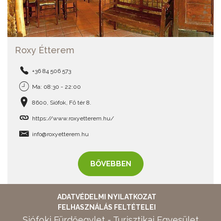
Roxy Étterem
+36 84 506 573
Ma: 08:30 - 22:00
8600, Siófok, Fő tér 8.
https://www.roxyetterem.hu/
info@roxyetterem.hu
BŐVEBBEN
ADATVÉDELMI NYILATKOZAT
FELHASZNÁLÁS FELTÉTELEI
Siófoki Fürdőegylet - Turisztikai Egyesület