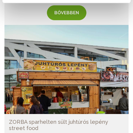
BŐVEBBEN
ZORBA sparhelten sült juhtúrós lepény
street food