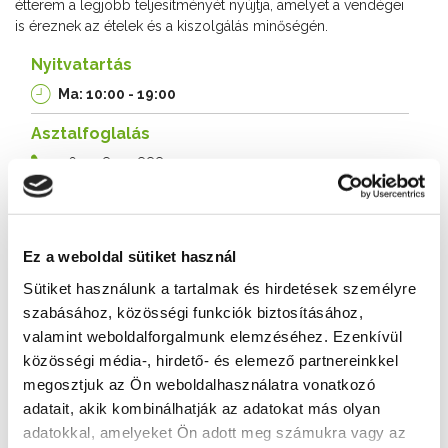
étterem a legjobb teljesítményét nyújtja, amelyet a vendégei
is éreznek az ételek és a kiszolgálás minőségén.
Nyitvatartás
Ma: 10:00 - 19:00
Asztalfoglalás
+36 30 851 0888
Cím
8600 Siófok, Fő tér 4.
Ez a weboldal sütiket használ
Weboldal
Sütiket használunk a tartalmak és hirdetések személyre
http://www.bellaitaliasiofok.hu
szabásához, közösségi funkciók biztosításához,
valamint weboldalforgalmunk elemzéséhez. Ezenkívül
közösségi média-, hirdető- és elemező partnereinkkel
További éttermek
megosztjuk az Ön weboldalhasználatra vonatkozó
adatait, akik kombinálhatják az adatokat más olyan
adatokkal, amelyeket Ön adott meg számukra vagy az