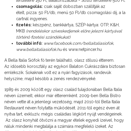
területére 150 Ft, Balatonszabadi - Sóstó területére 500 Ft.
csomagolás:
csak saját dobozban szállítják az
ételt, pizza: 50 Ft/db, menü 50 Ft/db csomagolási díj, a la
cartnál ingyenes.
fizetés:
készpénz, bankkártya, SZÉP-kártya: OTP, K&H,
MKB
(rendeléskor szíveskedjenek előre jelezni kártyával
történő fizetési szándékukat)
további infó:
www.facebook.com/bellaitaliasiofok
,
www.bellaitaliasiofok.hu
és
www.netpincer.hu
A Bella Italia Siófok fő terén található, olasz stílusú étterem.
Az idősebb korosztály az egykori Balaton Cukrászdára biztosan
emlékszik. Sokaknak volt ez a nyári fagyizások, randevúk
helyszíne, majd később a zenés rendezvényeké.
1989 és 2009 között egy olasz család tulajdonában Bella Italia
néven üzemelt, ekkor már étteremként. 2009-ben Bella Bistro
néven vette át a jelenlegi vezetőség, majd 2010-től Bella Italia
Restaurant néven folytatta működését. 2011-től egész éven át
nyitva tart, exkluzív, mégis családias légkört nyújt vendégeinek.
Az olasz konyhát ötvözni a magyar ételek egyedi ízeivel, hogy
náluk mindenki megtalálja a számára megfelelő ízeket. Az