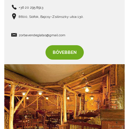
+36 20 295 8913
8600, Siófok, Bajcsy-Zsilinszky utca 130.
zorbavendeglatas@gmail.com
BŐVEBBEN