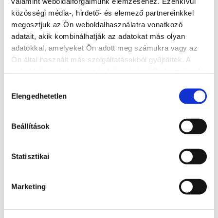
valamint weboldalforgalmunk elemzéséhez. Ezenkívül
Cím
közösségi média-, hirdető- és elemező partnereinkkel
8655 Som, 65. sz. főút
megosztjuk az Ön weboldalhasználatra vonatkozó
adatait, akik kombinálhatják az adatokat más olyan
Weboldal
adatokkal, amelyeket Ön adott meg számukra vagy az
http://quadbereny.hu/
Ön által használt más szolgáltatásokból gyűjtöttek. A
weboldalon való böngészés folytatásával Ön hozzájárul a
sütik használatához.
További éttermek
Hozzájárulás
Elengedhetetlen
kiválasztása
Beállítások
Statisztikai
Marketing