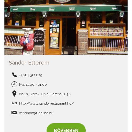
Sándor Étterem
+36 84 312 829
Ma: 11:00 - 21:00
8600, Siófok, Erkel Ferenc u. 30
http://www.sandorrestaurant.hu/
sandrest@t-online.hu
BŐVEBBEN