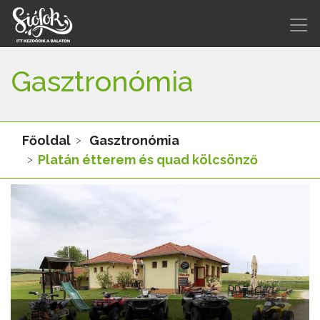
Gasztronómia
Főoldal
Gasztronómia
Platán étterem és quad kölcsönző