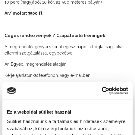
10 perc (nagyjából 10 kör, az 500 méteres pályán)
Ár/ motor: 3500 ft
Céges rendezvények / Csapatépítő tréningek
A megrendelő igényei szerint egész napos elfoglaltság, akár
éttermi szolgáltatással egybekötve.
Ár: Egyedi megrendelés alapján.
Kérje ajánlatunkat telefonon, vagy e-mailben
Nyitvatartás
Ma: 07:00 - 19:30
Ez a weboldal sütiket használ
Asztalfoglalás
Sütiket használunk a tartalmak és hirdetések személyre
+36 30 410 2434
szabásához, közösségi funkciók biztosításához,