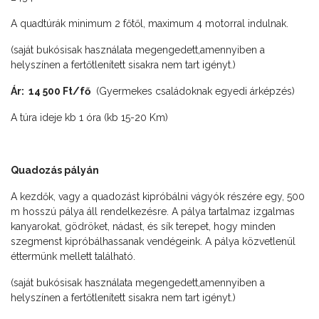
A quadtúrák minimum 2 főtől, maximum 4 motorral indulnak.
(saját bukósisak használata megengedett,amennyiben a
helyszínen a fertőtlenített sisakra nem tart igényt.)
Ár: 14 500 Ft/fő
(Gyermekes családoknak egyedi árképzés)
A túra ideje kb 1 óra (kb 15-20 Km)
Quadozás pályán
A kezdők, vagy a quadozást kipróbálni vágyók részére egy, 500
m hosszú pálya áll rendelkezésre. A pálya tartalmaz izgalmas
kanyarokat, gödröket, nádast, és sík terepet, hogy minden
szegmenst kipróbálhassanak vendégeink. A pálya közvetlenül
éttermünk mellett található.
(saját bukósisak használata megengedett,amennyiben a
helyszínen a fertőtlenített sisakra nem tart igényt.)