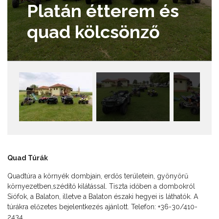
Platán étterem és
quad kölcsönző
Quad Túrák
Quadtúra a környék dombjain, erdős területein, gyönyörű
környezetben,szédítő kilátással. Tiszta időben a dombokról
Siófok, a Balaton, illetve a Balaton északi hegyei is láthatók. A
túrákra előzetes bejelentkezés ajánlott. Telefon: +36-30/410-
2434