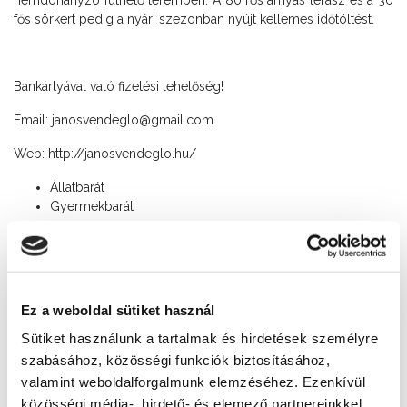
fős sörkert pedig a nyári szezonban nyújt kellemes időtöltést.
Bankártyával való fizetési lehetőség!
Email: janosvendeglo@gmail.com
Web:
http://janosvendeglo.hu/
Állatbarát
Gyermekbarát
Nyitvatartás
Ma: 10:30 - 19:30
Asztalfoglalás
Ez a weboldal sütiket használ
+36 84 353 123
Sütiket használunk a tartalmak és hirdetések személyre
szabásához, közösségi funkciók biztosításához,
Cím
valamint weboldalforgalmunk elemzéséhez. Ezenkívül
8600 Siófok, Szent László utca 192/A
közösségi média-, hirdető- és elemező partnereinkkel