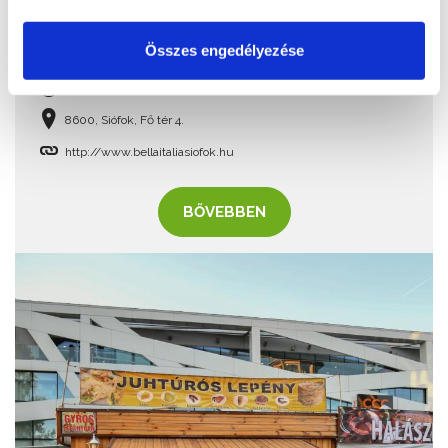
Bella Italia Étterem
Összes engedélyezése
+36 30 851 0888
Ma: 10:00 - 19:00
8600, Siófok, Fő tér 4.
http://www.bellaitaliasiofok.hu
BŐVEBBEN