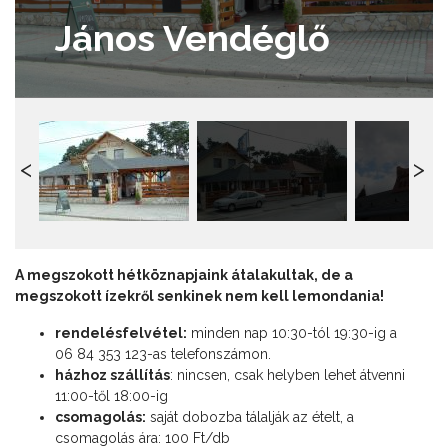
János Vendéglő
A megszokott hétköznapjaink átalakultak, de a
megszokott ízekről senkinek nem kell lemondania!
rendelésfelvétel:
minden nap 10:30-tól 19:30-ig a
06 84 353 123-as telefonszámon.
házhoz szállítás
: nincsen, csak helyben lehet átvenni
11:00-től 18:00-ig
csomagolás:
saját dobozba tálalják az ételt, a
csomagolás ára: 100 Ft/db