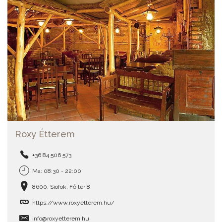
Roxy Étterem
+36 84 506 573
Ma: 08:30 - 22:00
8600, Siófok, Fő tér 8.
https://www.roxyetterem.hu/
info@roxyetterem.hu