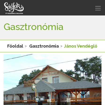
Gasztronómia
Főoldal
Gasztronómia
János Vendéglő