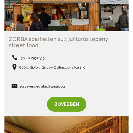
ZORBA sparhelten sült juhtúrós lepény
street food
+36 20 295 8913
8600, Siófok, Bajcsy-Zsilinszky utca 130.
zorbavendeglatas@gmail.com
BŐVEBBEN