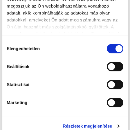
megosztjuk az Ön weboldalhasználatra vonatkozó
Weboldal
adatait, akik kombinálhatják az adatokat más olyan
http://janosvendeglo.hu/
adatokkal, amelyeket Ön adott meg számukra vagy az
Ön által használt más szolgáltatásokból gyűjtöttek. A
További éttermek
weboldalon való böngészés folytatásával Ön hozzájárul a
sütik használatához.
Hozzájárulás
Elengedhetetlen
kiválasztása
Beállítások
Statisztikai
Marketing
Részletek megjelenítése