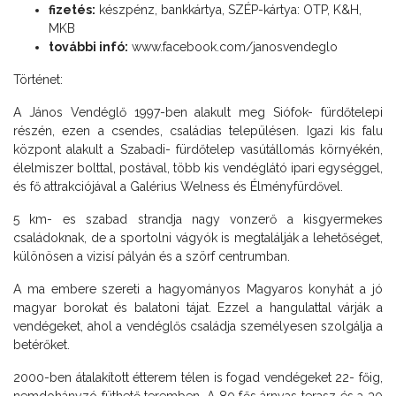
fizetés:
készpénz, bankkártya, SZÉP-kártya: OTP, K&H,
MKB
további infó:
www.facebook.com/janosvendeglo
Történet:
A János Vendéglő 1997-ben alakult meg Siófok- fürdőtelepi
részén, ezen a csendes, családias településen. Igazi kis falu
központ alakult a Szabadi- fürdőtelep vasútállomás környékén,
élelmiszer bolttal, postával, több kis vendéglátó ipari egységgel,
és fő attrakciójával a Galérius Welness és Élményfürdővel.
5 km- es szabad strandja nagy vonzerő a kisgyermekes
családoknak, de a sportolni vágyók is megtalálják a lehetőséget,
különösen a vizisí pályán és a szörf centrumban.
A ma embere szereti a hagyományos Magyaros konyhát a jó
magyar borokat és balatoni tájat. Ezzel a hangulattal várják a
vendégeket, ahol a vendéglős családja személyesen szolgálja a
betérőket.
2000-ben átalakított étterem télen is fogad vendégeket 22- főig,
nemdohányzó füthető teremben. A 80 fős árnyas terasz és a 30