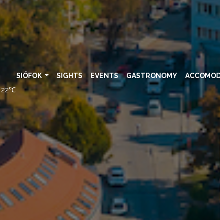
SIÓFOK
SIGHTS
EVENTS
GASTRONOMY
ACCOMOD
22℃