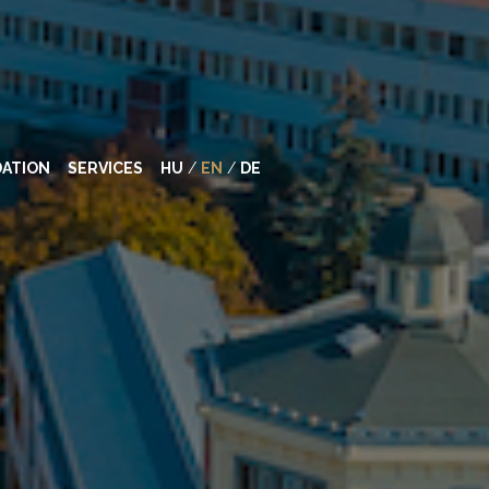
ATION
SERVICES
HU
/
EN
/
DE