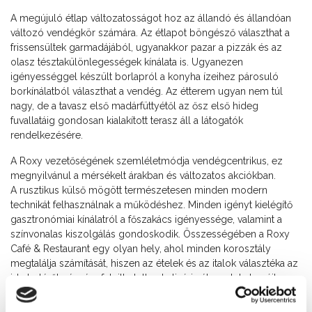
A megújuló étlap változatosságot hoz az állandó és állandóan
változó vendégkör számára. Az étlapot böngésző választhat a
frissensültek garmadájából, ugyanakkor pazar a pizzák és az
olasz tésztakülönlegességek kínálata is. Ugyanezen
igényességgel készült borlapról a konyha ízeihez párosuló
borkínálatból választhat a vendég. Az étterem ugyan nem túl
nagy, de a tavasz első madárfüttyétől az ősz első hideg
fuvallatáig gondosan kialakított terasz áll a látogatók
rendelkezésére.
A Roxy vezetőségének szemléletmódja vendégcentrikus, ez
megnyilvánul a mérsékelt árakban és változatos akciókban.
A rusztikus külső mögött természetesen minden modern
technikát felhasználnak a működéshez. Minden igényt kielégítő
gasztronómiai kínálatról a főszakács igényessége, valamint a
színvonalas kiszolgálás gondoskodik. Összességében a Roxy
Café & Restaurant egy olyan hely, ahol minden korosztály
megtalálja számítását, hiszen az ételek és az italok választéka az
ide betérők részére felejthetetlen kulináris élvezeteket nyújt.