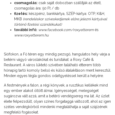
csomagolás:
csak saját dobozban szállítják az ételt,
csomagolás ára: 50 Ft / db
fizetés:
készpénz, bankkártya, SZÉP-kártya: OTP, K&H,
MKB
(rendeléskor szíveskedjenek előre jelezni kártyával
történő fizetési szándékukat)
további infó:
www.facebook.com/roxyetterem
és
www.roxyetterem.hu
Siófokon, a Fő téren egy mindig pezsgő, hangulatos hely várja a
betérni vágyó városlakókat és turistákat: a Roxy Café &
Restaurant. A város lüktető szívében található étterem több
hónapig tartó komoly belső és külső átalakításon ment keresztül.
Minden egyes tégla gondos odafigyeléssel került a helyére.
A festmények a falon, a régi könyvek, a rusztikus kellékek mind
egy ember alakot öltött álmai. Igényességet, melegséget
sugározva vált azzá, amit a betérő vendégsereg ma lát. Az üzlet
élete felpezsdült, olyan színes forgataggá változott, ahol az igen
széles vendégkörből mindenki megtalálhatja a saját szájízének
megfelelő fogásokat.