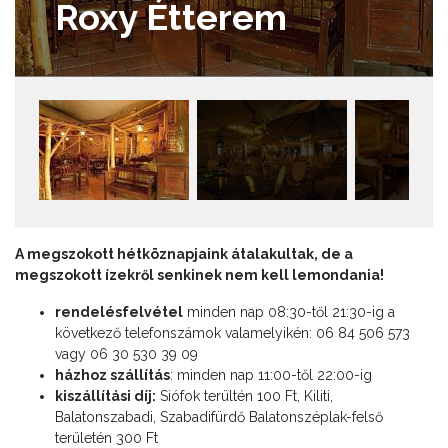
Roxy Étterem
A megszokott hétköznapjaink átalakultak, de a
megszokott ízekről senkinek nem kell lemondania!
rendelésfelvétel
minden nap 08:30-től 21:30-ig a
következő telefonszámok valamelyikén: 06 84 506 573
vagy 06 30 530 39 09
házhoz szállítás
: minden nap 11:00-től 22:00-ig
kiszállítási díj:
Siófok terültén 100 Ft, Kiliti,
Balatonszabadi, Szabadifürdő Balatonszéplak-felső
területén 300 Ft