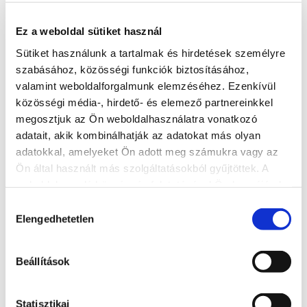
Cím: 8600 Siófok, Fő tér tér 8.
Asztalfoglalás és házhozszállítás:
06 (84) 506-573, 06 (30)
Ez a weboldal sütiket használ
5303-909
Sütiket használunk a tartalmak és hirdetések személyre
szabásához, közösségi funkciók biztosításához,
Nyitvatartás
valamint weboldalforgalmunk elemzéséhez. Ezenkívül
közösségi média-, hirdető- és elemező partnereinkkel
Ma: 08:30 - 22:00
megosztjuk az Ön weboldalhasználatra vonatkozó
Asztalfoglalás
adatait, akik kombinálhatják az adatokat más olyan
adatokkal, amelyeket Ön adott meg számukra vagy az
+36 84 506 573
Ön által használt más szolgáltatásokból gyűjtöttek. A
Cím
weboldalon való böngészés folytatásával Ön hozzájárul a
8600 Siófok, Fő tér 8.
sütik használatához.
Hozzájárulás
Elengedhetetlen
kiválasztása
Weboldal
https://www.roxyetterem.hu/
Beállítások
További éttermek
Statisztikai