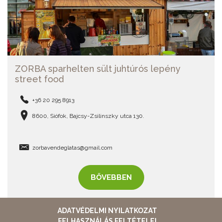
ZORBA sparhelten sült juhtúrós lepény
street food
+36 20 295 8913
8600, Siófok, Bajcsy-Zsilinszky utca 130.
zorbavendeglatas@gmail.com
BŐVEBBEN
ADATVÉDELMI NYILATKOZAT
FELHASZNÁLÁS FELTÉTELEI