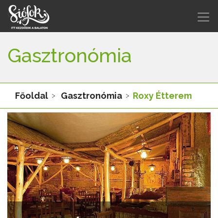
Gasztronómia
Főoldal
Gasztronómia
Roxy Étterem