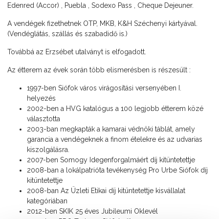
Edenred (Accor) , Puebla , Sodexo Pass , Cheque Dejeuner.
A vendégek fizethetnek OTP, MKB, K&H Széchenyi kártyával.
(Vendéglátás, szállás és szabadidő is.)
Továbbá az Erzsébet utalványt is elfogadott.
Az étterem az évek során több elismerésben is részesült :
1997-ben Siófok város virágosítási versenyében I.
helyezés
2002-ben a HVG katalógus a 100 legjobb étterem közé
választotta
2003-ban megkapták a kamarai védnöki táblát, amely
garancia a vendégeknek a finom ételekre és az udvarias
kiszolgálásra.
2007-ben Somogy Idegenforgalmáért díj kitüntetettje
2008-ban a lokálpatrióta tevékenység Pro Urbe Siófok díj
kitüntetettje
2008-ban Az Üzleti Etikai díj kitüntetettje kisvállalat
kategóriában
2012-ben SKIK 25 éves Jubileumi Oklevél