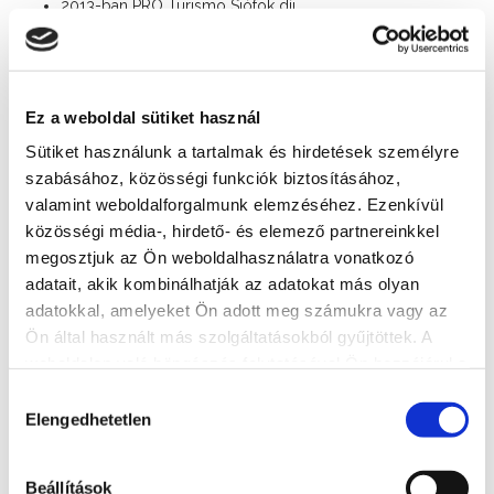
2013-ban PRO Turismo Siófok díj
2014-ben KISOSZ Díj
Ingyenes parkoló
Ez a weboldal sütiket használ
Gyermekbarát
Sütiket használunk a tartalmak és hirdetések személyre
Állatbarát
szabásához, közösségi funkciók biztosításához,
Egész évben nyitva
Erzsébet-kártya elfogadóhely
valamint weboldalforgalmunk elemzéséhez. Ezenkívül
SZÉP-kártya elfogadóhely
közösségi média-, hirdető- és elemező partnereinkkel
megosztjuk az Ön weboldalhasználatra vonatkozó
Nyitvatartás
adatait, akik kombinálhatják az adatokat más olyan
Ma: 11:00 - 21:00
adatokkal, amelyeket Ön adott meg számukra vagy az
Ön által használt más szolgáltatásokból gyűjtöttek. A
Asztalfoglalás
weboldalon való böngészés folytatásával Ön hozzájárul a
+36 84 312 829
sütik használatához.
Hozzájárulás
Elengedhetetlen
Cím
kiválasztása
8600 Siófok, Erkel Ferenc u. 30
Beállítások