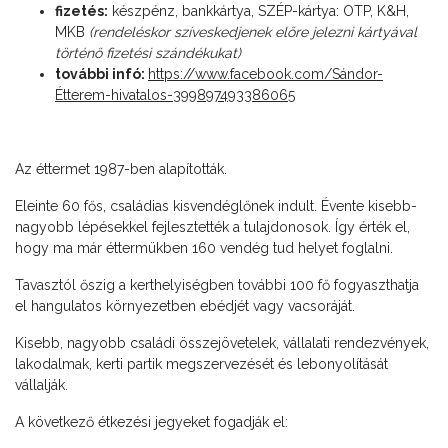
fizetés:
készpénz, bankkártya, SZÉP-kártya: OTP, K&H,
MKB
(rendeléskor szíveskedjenek előre jelezni kártyával
történő fizetési szándékukat)
további infó:
https://www.facebook.com/Sándor-
Étterem-hivatalos-399897493386065
Az éttermet 1987-ben alapították.
Eleinte 60 fős, családias kisvendéglőnek indult. Évente kisebb-
nagyobb lépésekkel fejlesztették a tulajdonosok. Így érték el,
hogy ma már éttermükben 160 vendég tud helyet foglalni.
Tavasztól őszig a kerthelyiségben további 100 fő fogyaszthatja
el hangulatos környezetben ebédjét vagy vacsoráját.
Kisebb, nagyobb családi összejövetelek, vállalati rendezvények,
lakodalmak, kerti partik megszervezését és lebonyolítását
vállalják.
A következő étkezési jegyeket fogadják el: