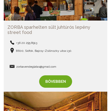
ZORBA sparhelten sült juhtúrós lepény
street food
+36 20 295 8913
8600, Siófok, Bajcsy-Zsilinszky utca 130.
zorbavendeglatas@gmail.com
BŐVEBBEN