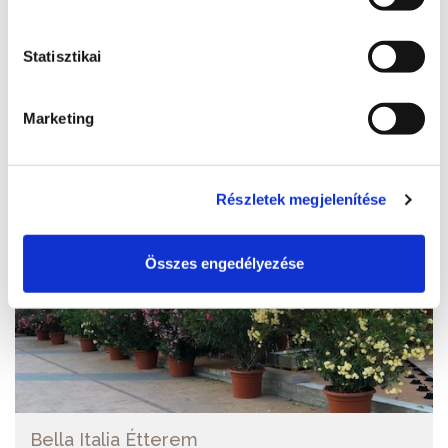
Weboldal
http://www.sandorrestaurant.hu/
Statisztikai
További éttermek
Marketing
Részletek megjelenítése
Összes engedélyezése
Bella Italia Étterem