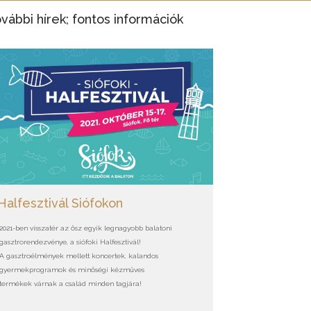
vábbi hírek; fontos információk
Halfesztivál Siófokon
2021-ben visszatér az ősz egyik legnagyobb balatoni
gasztrorendezvénye, a siófoki Halfesztivál!
A gasztroélmények mellett koncertek, kalandos
gyermekprogramok és minőségi kézműves
termékek várnak a család minden tagjára!