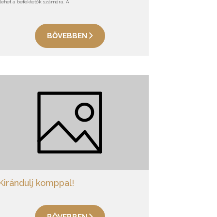
lehet a befektetők számára. A
BŐVEBBEN
Kirándulj komppal!