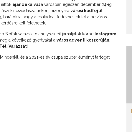
zhattok
ajándékaival
a városban egészen december 24-ig.
zt őszi kincsvadászatunkon, bizonyára
városi kódfejtő
eg, barátokkal vagy a családdal fedezhetitek fel a belváros
érdésre kell felelnetek.
Siófok varázslatos helyszíneit járhatjátok körbe
Instagram
 meg a következő gyertyákat a
város adventi koszorúján
,
Téli Varázsát
!
Mindenkit, és a 2021-es év csupa szuper élményt tartogat