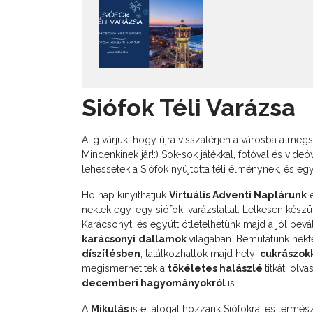
Siófok Téli Varázsa
Alig várjuk, hogy újra visszatérjen a városba a megs
Mindenkinek jár!:) Sok-sok játékkal, fotóval és vid
lehessetek a Siófok nyújtotta téli élménynek, és egy
Holnap kinyithatjuk
Virtuális Adventi Naptárunk
e
nektek egy-egy siófoki varázslattal. Lelkesen készü
Karácsonyt, és együtt ötletelhetünk majd a jól bevá
karácsonyi
dallamok
világában. Bemutatunk nek
díszítésben
, találkozhattok majd helyi
cukrászok
megismerhetitek a
tökéletes halászlé
titkát, ol
decemberi hagyományokról
is.
A
Mikulás
is ellátogat hozzánk Siófokra, és termé