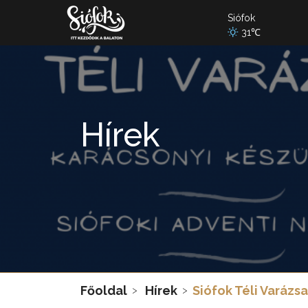
Siófok
31℃
Hírek
Főoldal
Hírek
Siófok Téli Varázsa