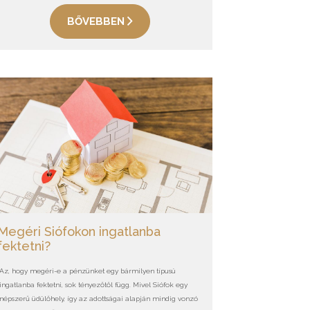
BŐVEBBEN
Megéri Siófokon ingatlanba
fektetni?
Az, hogy megéri-e a pénzünket egy bármilyen típusú
ingatlanba fektetni, sok tényezőtől függ. Mivel Siófok egy
népszerű üdülőhely, így az adottságai alapján mindig vonzó