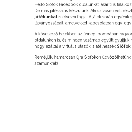
Hello Siófok Facebook oldalunkat, akár ti is találko
De más játékkal is készülünk! Aki szívesen vett rés
játékunkat
is élvezni fogja. A játék során egyénil
látványosságait, amelyekkel kapcsolatban egy-egy k
A következő hetekben az ünnepi pompában ragyogó 
oldalunkon is, és minden vasárnap együtt gyújtjuk
hogy ezáltal a virtuális utazók is átélhessék
Siófok 
Reméljük, hamarosan újra Siófokon üdvözölhetünk 
számunkra!:)