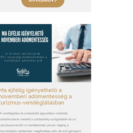
BŐVEBBEN
Ma éjfélig igényelhető a
novemberi adómentesség a
turizmus-vendéglátásban
A vendéglátás és szabadidő ágazatban működő
vállalkozások mellett a szálláshely-szolgáltatók és az
utazásszervezők is mentesülnek január végéig a
munkáltatói adóterhek megfizetése alól, de ezt igényelni