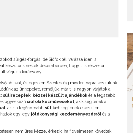
zokott sürgés-forgás, de Siófok téli varázsa idén is
eóval készülünk nektek decemberben, hogy ti is részesei
ütt várjuk a karácsonyt!
lső ablakát, és egészen Szentestéig minden napra készülünk
lődünk az ünnepekre, reméljük, már ti is nagyon várjátok a
lt
sütireceptek
,
kézzel készült ajándékok
és a legszebb
tek ügyeskezű
siófoki kézműveseket
, akik segítenek a
kal
, akik a legfinomabb
sütiket
segítenek elkészíteni,
vashattok egy-egy
jótékonysági kezdeményezésről
és a
szetesen nem üres kézzel érkezik: ha figyelmesen követitek