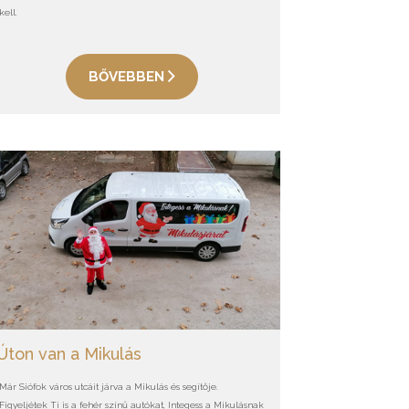
kell.
BŐVEBBEN
Úton van a Mikulás
Már Siófok város utcáit járva a Mikulás és segítője.
Figyeljétek Ti is a fehér színű autókat, Integess a Mikulásnak