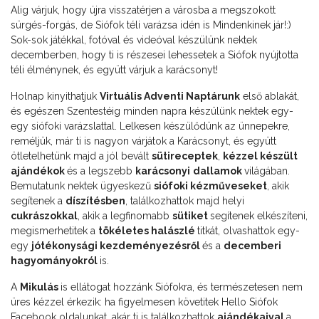
Alig várjuk, hogy újra visszatérjen a városba a megszokott
sürgés-forgás, de Siófok téli varázsa idén is Mindenkinek jár!:)
Sok-sok játékkal, fotóval és videóval készülünk nektek
decemberben, hogy ti is részesei lehessetek a Siófok nyújtotta
téli élménynek, és együtt várjuk a karácsonyt!
Holnap kinyithatjuk
Virtuális Adventi Naptárunk
első ablakát,
és egészen Szentestéig minden napra készülünk nektek egy-
egy siófoki varázslattal. Lelkesen készülődünk az ünnepekre,
reméljük, már ti is nagyon várjátok a Karácsonyt, és együtt
ötletelhetünk majd a jól bevált
sütireceptek
,
kézzel készült
ajándékok
és a legszebb
karácsonyi
dallamok
világában.
Bemutatunk nektek ügyeskezű
siófoki kézműveseket
, akik
segítenek a
díszítésben
, találkozhattok majd helyi
cukrászokkal
, akik a legfinomabb
sütiket
segítenek elkészíteni,
megismerhetitek a
tökéletes halászlé
titkát, olvashattok egy-
egy
jótékonysági kezdeményezésről
és a
decemberi
hagyományokról
is.
A
Mikulás
is ellátogat hozzánk Siófokra, és természetesen nem
üres kézzel érkezik: ha figyelmesen követitek Hello Siófok
Facebook oldalunkat, akár ti is találkozhattok
ajándékaival
a