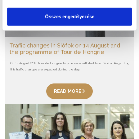
Összes engedélyezése
Traffic changes in Siófok on 14 August and
the programme of Tour de Hongrie
On 14 August 2018, Tour de Hongrie bicycle race will start from Siófok. Regarding
this traffic changes are expected during the day.
READ MORE