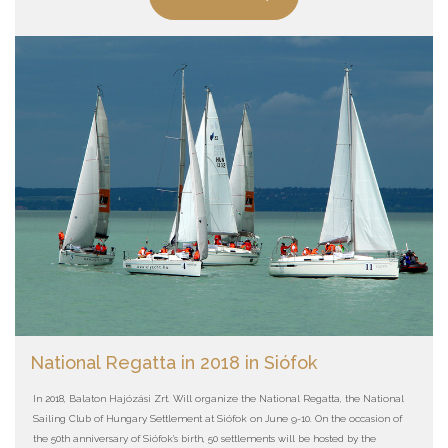
National Regatta in 2018 in Siófok
In 2018, Balaton Hajózási Zrt. Will organize the National Regatta, the National
Sailing Club of Hungary Settlement at Siófok on June 9-10. On the occasion of
the 50th anniversary of Siófok's birth, 50 settlements will be hosted by the