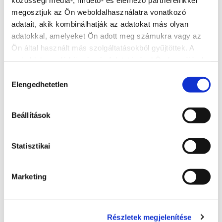
megosztjuk az Ön weboldalhasználatra vonatkozó
On the pass points shown on the map periodic pedestrian crossing will be
adatait, akik kombinálhatják az adatokat más olyan
available.
adatokkal, amelyeket Ön adott meg számukra vagy az
For more information visit
www.siofok.hu
Ön által használt más szolgáltatásokból gyűjtöttek. A
weboldalon való böngészés folytatásával Ön hozzájárul a
sütik használatához.
Hozzájárulás
Elengedhetetlen
kiválasztása
READ MORE
Beállítások
Statisztikai
Marketing
Részletek megjelenítése