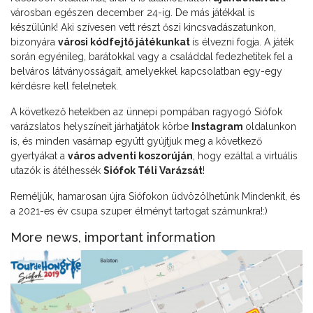
városban egészen december 24-ig. De más játékkal is
készülünk! Aki szívesen vett részt őszi kincsvadászatunkon,
bizonyára
városi kódfejtő játékunkat
is élvezni fogja. A játék
során egyénileg, barátokkal vagy a családdal fedezhetitek fel a
belváros látványosságait, amelyekkel kapcsolatban egy-egy
kérdésre kell felelnetek.
A következő hetekben az ünnepi pompában ragyogó Siófok
varázslatos helyszíneit járhatjátok körbe
Instagram
oldalunkon
is, és minden vasárnap együtt gyújtjuk meg a következő
gyertyákat a
város adventi koszorúján
, hogy ezáltal a virtuális
utazók is átélhessék
Siófok Téli Varázsát
!
Reméljük, hamarosan újra Siófokon üdvözölhetünk Mindenkit, és
a 2021-es év csupa szuper élményt tartogat számunkra!:)
More news, important information