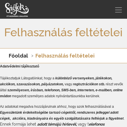
Felhasználás feltételei
Főoldal
Felhasználás feltételei
Adatvédelmi tájékoztató
Tájékoztatjuk Látogatóinkat, hogy a
különböző versenyeken, játékokon,
akciókon, szavazásokon, pályázatokon,
vagy
regisztrációkon
stb.
részt vevők
által
személyesen, írásban, telefonon, SMS-ben, interneten, e-mailben, online
módon
megadott személyes adatok nyilvántartásunkba kerülnek.
Az adatokat megadva hozzájárulnak ahhoz, hogy azok felhasználásával a
Egyesületünk érdekeltségébe tartozó cégektől, rendszeres jelleggel adott
cégek,
akcióira, kiadványaira és egyéb szolgáltatásaira felhívjuk a figyelmet
.
Ennek formája lehet
adott témájú hírlevél,
vagy t
elefonos