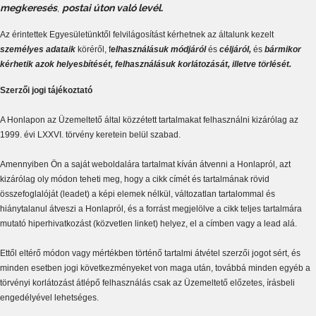
megkeresés
,
postai úton való levél.
Az érintettek Egyesületünktől felvilágosítást kérhetnek az általunk kezelt
személyes adataik
köréről, f
elhasználásuk módjáról
és
céljáról,
és
bármikor
kérhetik azok helyesbítését, felhasználásuk korlátozását, illetve törlését.
Szerzői jogi tájékoztató
A Honlapon az Üzemeltető által közzétett tartalmakat felhasználni kizárólag az
1999. évi LXXVI. törvény keretein belül szabad.
Amennyiben Ön a saját weboldalára tartalmat kíván átvenni a Honlapról, azt
kizárólag oly módon teheti meg, hogy a cikk címét és tartalmának rövid
összefoglalóját (leadet) a képi elemek nélkül, változatlan tartalommal és
hiánytalanul átveszi a Honlapról, és a forrást megjelölve a cikk teljes tartalmára
mutató hiperhivatkozást (közvetlen linket) helyez, el a címben vagy a lead alá.
Ettől eltérő módon vagy mértékben történő tartalmi átvétel szerzői jogot sért, és
minden esetben jogi következményeket von maga után, továbbá minden egyéb a
törvényi korlátozást átlépő felhasználás csak az Üzemeltető előzetes, írásbeli
engedélyével lehetséges.