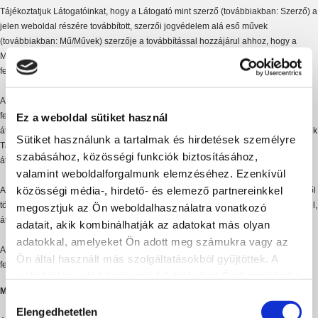
Tájékoztatjuk Látogatóinkat, hogy a Látogató mint szerző (továbbiakban: Szerző) a
jelen weboldal részére továbbított, szerzői jogvédelem alá eső művek
(továbbiakban: Mű/Művek) szerzője a továbbítással hozzájárul ahhoz, hogy a
Műveket Egyesületünk felhasználja, azokat hasznosítsa, valamint a Művek
felhasználási és vagyoni jogait átruházza.
A Szerző a továbbítással hozzájárul a Művek időben és térben nem korlátozott
felhasználásához, valamint lemond a felhasználási és a vagyoni jogok
Ez a weboldal sütiket használ
átruházásával kapcsolatos jogairól Egyesületünk részére és azok részére, akiknek
Sütiket használunk a tartalmak és hirdetések személyre
Társaságunk felhasználási jogot enged, a felhasználási és/vagy vagyoni jogokat
szabásához, közösségi funkciók biztosításához,
átruházza.
valamint weboldalforgalmunk elemzéséhez. Ezenkívül
közösségi média-, hirdető- és elemező partnereinkkel
A Szerző a továbbítással kifejezetten lemond a Műveknek a Egyesületünk részéről
történő további felhasználásával, a felhasználási és vagyoni jogok értékesítésével,
megosztjuk az Ön weboldalhasználatra vonatkozó
átruházásával kapcsolatos vagy azzal összefüggő bármilyen díjigényéről.
adatait, akik kombinálhatják az adatokat más olyan
adatokkal, amelyeket Ön adott meg számukra vagy az
Az érintettek Társaságunktól felvilágosítást és tájékoztatást kérhetnek a Művek
Ön által használt más szolgáltatásokból gyűjtöttek. A
felhasználásáról és további kezeléséről.
weboldalon való böngészés folytatásával Ön hozzájárul a
Moderálási alapelveink
sütik használatához.
Hozzájárulás
Elengedhetetlen
kiválasztása