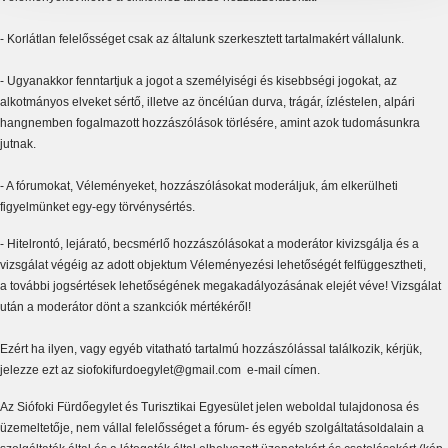
- Korlátlan felelősséget csak az általunk szerkesztett tartalmakért vállalunk.
- Ugyanakkor fenntartjuk a jogot a személyiségi és kisebbségi jogokat, az
alkotmányos elveket sértő, illetve az öncélúan durva, trágár, ízléstelen, alpári
hangnemben fogalmazott hozzászólások törlésére, amint azok tudomásunkra
jutnak.
- A fórumokat, Véleményeket, hozzászólásokat moderáljuk, ám elkerülheti
figyelmünket egy-egy törvénysértés.
- Hitelrontó, lejárató, becsmérlő hozzászólásokat a moderátor kivizsgálja és a
vizsgálat végéig az adott objektum Véleményezési lehetőségét felfüggesztheti,
a további jogsértések lehetőségének megakadályozásának elejét véve! Vizsgálat
után a moderátor dönt a szankciók mértékéről!
Ezért ha ilyen, vagy egyéb vitatható tartalmú hozzászólással találkozik, kérjük,
jelezze ezt az
s
iofokifurdoegylet@gmail.com e-mail címen.
Az Siófoki Fürdőegylet és Turisztikai Egyesület jelen weboldal tulajdonosa és
üzemeltetője, nem vállal felelősséget a fórum- és egyéb szolgáltatásoldalain a