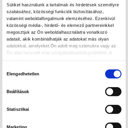
Sütiket használunk a tartalmak és hirdetések személyre
Elhivatottak vagyunk a helyi turizmus fejlesztésében,
szabásához, közösségi funkciók biztosításához,
aktívan szerepet vállalunk az ehhez kapcsolódó
valamint weboldalforgalmunk elemzéséhez. Ezenkívül
tevékenységekben.
közösségi média-, hirdető- és elemező partnereinkkel
megosztjuk az Ön weboldalhasználatra vonatkozó
Egyesületünk kiemelkedő feladatai
adatait, akik kombinálhatják az adatokat más olyan
Az egyesületi tagság toborzása, érdekképviselete,
adatokkal, amelyeket Ön adott meg számukra vagy az
Ön által használt más szolgáltatásokból gyűjtöttek. A
turisztikai jellegű hírek közvetítése számukra
weboldalon való böngészés folytatásával Ön hozzájárul a
Rendezvények, kisebb események szervezése
sütik használatához.
Hozzájárulás
Elengedhetetlen
kiválasztása
Részvétel a Nyitott Balaton projektben
Saját weboldal (www.hellosiofok.hu), facebook
Beállítások
oldal (Hello Siófok) és Instagram oldal
(@hellosiofok) működtetése
Statisztikai
Szakmai kiállításokon, rendezvényeken való
részvétel
Marketing