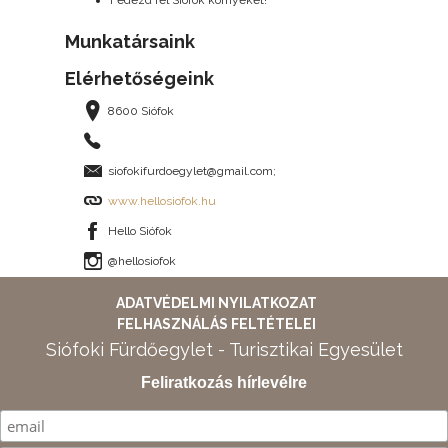
Fedezd fel Siófok környékét!
Munkatársaink
Elérhetőségeink
8600 Siófok
siofokifurdoegylet@gmail.com
;
www.hellosiofok.hu
Hello Siófok
@hellosiofok
ADATVÉDELMI NYILATKOZAT
FELHASZNÁLÁS FELTÉTELEI
Siófoki Fürdőegylet - Turisztikai Egyesület
Feliratkozás hírlevélre