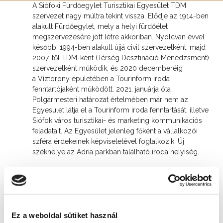
A Siófoki Fürdőegylet Turisztikai Egyesület TDM
szervezet nagy múltra tekint vissza. Elődje az 1914-ben
alakult Fürdőegylet, mely a helyi fürdőélet
megszervezésére jött létre akkoriban. Nyolcvan évvel
később, 1994-ben alakult újjá civil szervezetként, majd
2007-től TDM-ként (Térség Desztináció Menedzsment)
szervezetként működik, és 2020 decemberéig
a Víztorony épületében a Tourinform iroda
fenntartójaként működött. 2021. januárja óta
Polgármesteri határozat értelmében már nem az
Egyesület látja el a Tourinform iroda fenntartását, illetve
Siófok város turisztikai- és marketing kommunikációs
feladatait. Az Egyesület jelenleg főként a vállalkozói
szféra érdekeinek képviseletével foglalkozik. Új
székhelye az Adria parkban található iroda helyiség.
Fő feladatunk tehát a turisztikában érdekelt
vállalkozások, szolgáltatók tevékenységének
összehangolása, támogatása, érdekképviselete annak
érdekében, hogy a Siófokra érkező turisták száma
emelkedjen, és minél többen értesüljenek a város adta
Ez a weboldal sütiket használ
lehetőségekről.