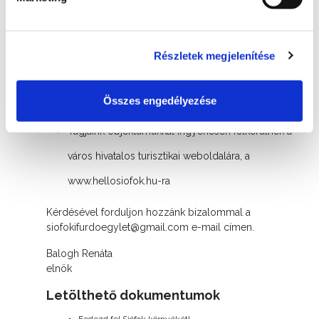
A tagság előnyei
Részletek megjelenítése
Tagságunk számára éves szintem közgyűlést
szervezünk, melyen aktív tagjaink szavazati joggal
Összes engedélyezése
élhetnek
Tagjaink objektumukkal ingyenesen felkerülnek a
város hivatalos turisztikai weboldalára, a
www.hellosiofok.hu-ra
Kérdésével forduljon hozzánk bizalommal a
siofokifurdoegylet@gmail.com e-mail címen.
Balogh Renáta
elnök
Letölthető dokumentumok