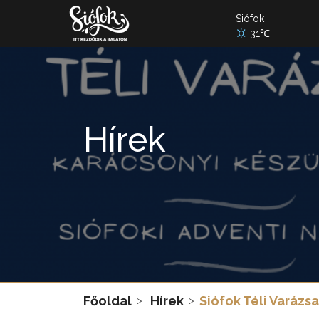
Siófok
31℃
Hírek
Főoldal
Hírek
Siófok Téli Varázsa