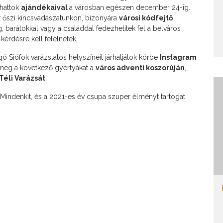
zhattok
ajándékaival
a városban egészen december 24-ig.
zt őszi kincsvadászatunkon, bizonyára
városi kódfejtő
eg, barátokkal vagy a családdal fedezhetitek fel a belváros
érdésre kell felelnetek.
Siófok varázslatos helyszíneit járhatjátok körbe
Instagram
 meg a következő gyertyákat a
város adventi koszorúján
,
Téli Varázsát
!
Mindenkit, és a 2021-es év csupa szuper élményt tartogat