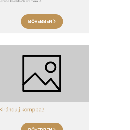
lehet a befektetők számára. A
BŐVEBBEN
Kirándulj komppal!