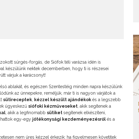
zokott sürgés-forgás, de Siófok téli varázsa idén is
eóval készülünk nektek decemberben, hogy ti is részesei
ütt várjuk a karácsonyt!
lső ablakát, és egészen Szentestéig minden napra készülünk
lődünk az ünnepekre, reméljük, már ti is nagyon várjátok a
lt
sütireceptek
,
kézzel készült ajándékok
és a legszebb
tek ügyeskezű
siófoki kézműveseket
, akik segítenek a
kal
, akik a legfinomabb
sütiket
segítenek elkészíteni,
vashattok egy-egy
jótékonysági kezdeményezésről
és a
szetesen nem üres kézzel érkezik: ha figyelmesen követitek