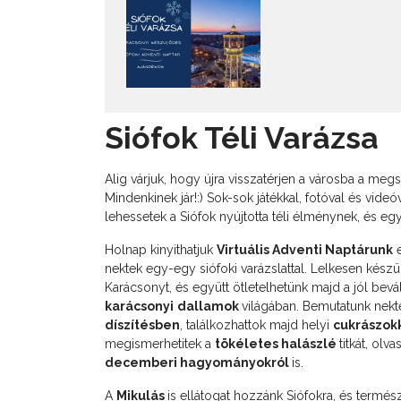
Siófok Téli Varázsa
Alig várjuk, hogy újra visszatérjen a városba a megs
Mindenkinek jár!:) Sok-sok játékkal, fotóval és vid
lehessetek a Siófok nyújtotta téli élménynek, és egy
Holnap kinyithatjuk
Virtuális Adventi Naptárunk
e
nektek egy-egy siófoki varázslattal. Lelkesen készü
Karácsonyt, és együtt ötletelhetünk majd a jól bevá
karácsonyi
dallamok
világában. Bemutatunk nek
díszítésben
, találkozhattok majd helyi
cukrászok
megismerhetitek a
tökéletes halászlé
titkát, ol
decemberi hagyományokról
is.
A
Mikulás
is ellátogat hozzánk Siófokra, és termé