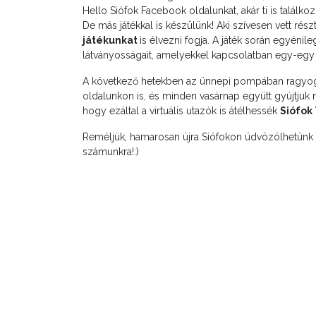
Hello Siófok Facebook oldalunkat, akár ti is találko
De más játékkal is készülünk! Aki szívesen vett rés
játékunkat
is élvezni fogja. A játék során egyénil
látványosságait, amelyekkel kapcsolatban egy-egy k
A következő hetekben az ünnepi pompában ragyogó 
oldalunkon is, és minden vasárnap együtt gyújtjuk
hogy ezáltal a virtuális utazók is átélhessék
Siófok 
Reméljük, hamarosan újra Siófokon üdvözölhetünk 
számunkra!:)