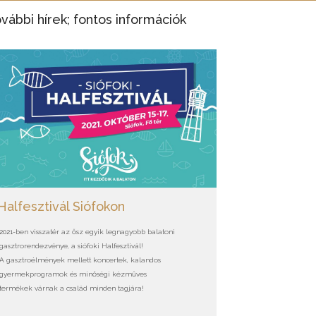
vábbi hírek; fontos információk
Halfesztivál Siófokon
2021-ben visszatér az ősz egyik legnagyobb balatoni
gasztrorendezvénye, a siófoki Halfesztivál!
A gasztroélmények mellett koncertek, kalandos
gyermekprogramok és minőségi kézműves
termékek várnak a család minden tagjára!