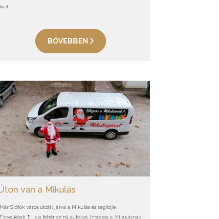
kell.
BŐVEBBEN
Úton van a Mikulás
Már Siófok város utcáit járva a Mikulás és segítője.
Figyeljétek Ti is a fehér színű autókat, Integess a Mikulásnak