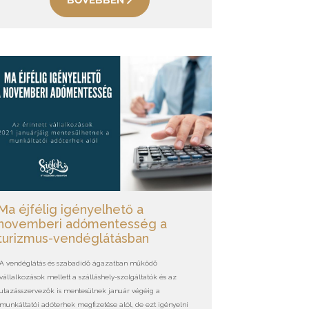
BŐVEBBEN
Ma éjfélig igényelhető a
novemberi adómentesség a
turizmus-vendéglátásban
A vendéglátás és szabadidő ágazatban működő
vállalkozások mellett a szálláshely-szolgáltatók és az
utazásszervezők is mentesülnek január végéig a
munkáltatói adóterhek megfizetése alól, de ezt igényelni