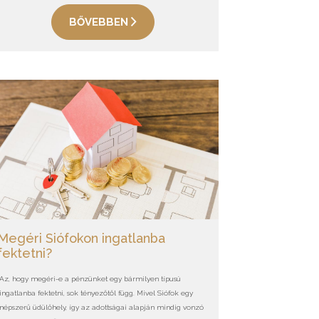
BŐVEBBEN
Megéri Siófokon ingatlanba
fektetni?
Az, hogy megéri-e a pénzünket egy bármilyen típusú
ingatlanba fektetni, sok tényezőtől függ. Mivel Siófok egy
népszerű üdülőhely, így az adottságai alapján mindig vonzó