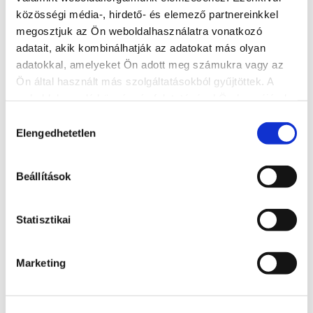
közösségi média-, hirdető- és elemező partnereinkkel
megosztjuk az Ön weboldalhasználatra vonatkozó
adatait, akik kombinálhatják az adatokat más olyan
adatokkal, amelyeket Ön adott meg számukra vagy az
Ön által használt más szolgáltatásokból gyűjtöttek. A
weboldalon való böngészés folytatásával Ön hozzájárul a
Aranypart kemping
sütik használatához.
Hozzájárulás
8600, Siófok, Szent László utca 185.
Elengedhetetlen
kiválasztása
http://www.aranypartcamping.hu/
Beállítások
reservation@aranypartcamping.hu
BŐVEBBEN
Statisztikai
Marketing