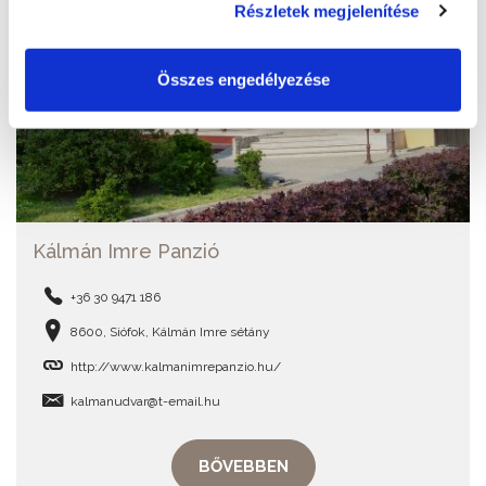
Részletek megjelenítése
Összes engedélyezése
Kálmán Imre Panzió
+36 30 9471 186
8600, Siófok, Kálmán Imre sétány
http://www.kalmanimrepanzio.hu/
kalmanudvar@t-email.hu
BŐVEBBEN