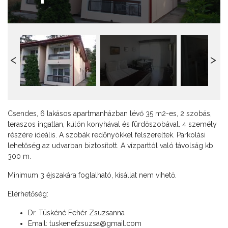
Csendes, 6 lakásos apartmanházban lévő 35 m2-es, 2 szobás,
teraszos ingatlan, külön konyhával és fürdőszobával. 4 személy
részére ideális. A szobák redőnyökkel felszereltek. Parkolási
lehetőség az udvarban biztosított. A vízparttól való távolság kb.
300 m.
Minimum 3 éjszakára foglalható, kisállat nem vihető.
Elérhetőség:
Dr. Tüskéné Fehér Zsuzsanna
Email:
tuskenefzsuzsa@gmail.com