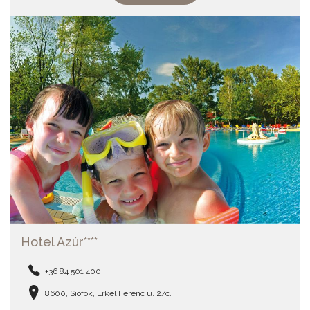
Hotel Azúr****
+36 84 501 400
8600, Siófok, Erkel Ferenc u. 2/c.