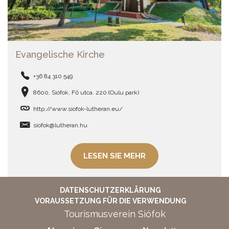
Evangelische Kirche
+36 84 310 549
8600, Siófok, Fő utca. 220 (Oulu park)
http://www.siofok-lutheran.eu/
siofok@lutheran.hu
LESEN SIE MEHR
DATENSCHUTZERKLÄRUNG
VORAUSSETZUNG FÜR DIE VERWENDUNG
Tourismusverein Siófok