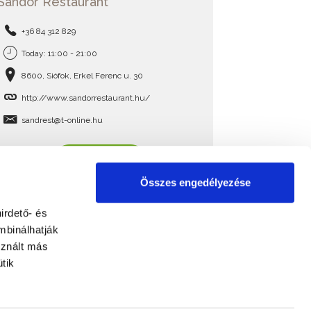
Sándor Restaurant
+36 84 312 829
Today: 11:00 - 21:00
8600, Siófok, Erkel Ferenc u. 30
http://www.sandorrestaurant.hu/
sandrest@t-online.hu
READ MORE
Összes engedélyezése
irdető- és
mbinálhatják
sznált más
tik