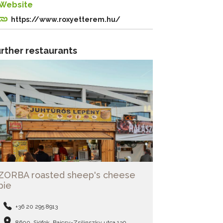
Website
https://www.roxyetterem.hu/
rther restaurants
ZORBA roasted sheep's cheese
pie
+36 20 295 8913
8600, Siófok, Bajcsy-Zsilinszky utca 130.