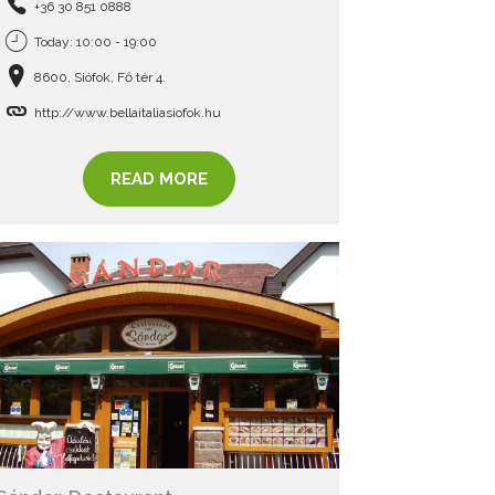
+36 30 851 0888
Today: 10:00 - 19:00
8600, Siófok, Fő tér 4.
http://www.bellaitaliasiofok.hu
READ MORE