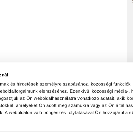
znál
almak és hirdetések személyre szabásához, közösségi funkciók
weboldalforgalmunk elemzéséhez. Ezenkívül közösségi média-, h
PRIVACY POLICY
TERMS AND CONDITIONS
gosztjuk az Ön weboldalhasználatra vonatkozó adatait, akik ko
atokkal, amelyeket Ön adott meg számukra vagy az Ön által ha
ek. A weboldalon való böngészés folytatásával Ön hozzájárul a sü
Subscribe to our newsletter