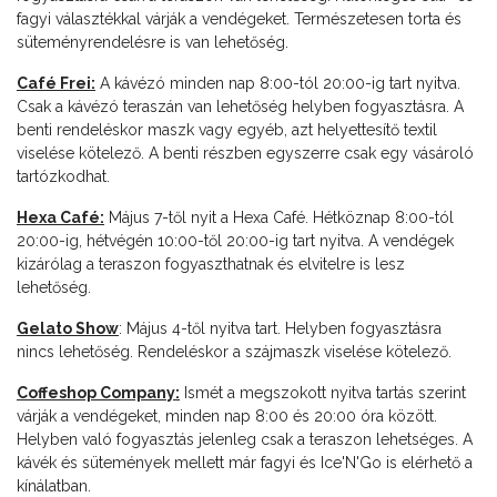
fagyi választékkal várják a vendégeket. Természetesen torta és
süteményrendelésre is van lehetőség.
Café Frei:
A kávézó minden nap 8:00-tól 20:00-ig tart nyitva.
Csak a kávézó teraszán van lehetőség helyben fogyasztásra. A
benti rendeléskor maszk vagy egyéb, azt helyettesítő textil
viselése kötelező. A benti részben egyszerre csak egy vásároló
tartózkodhat.
Hexa Café:
Május 7-től nyit a Hexa Café. Hétköznap 8:00-tól
20:00-ig, hétvégén 10:00-től 20:00-ig tart nyitva. A vendégek
kizárólag a teraszon fogyaszthatnak és elvitelre is lesz
lehetőség.
Gelato Show
: Május 4-től nyitva tart. Helyben fogyasztásra
nincs lehetőség. Rendeléskor a szájmaszk viselése kötelező.
Coffeshop Company:
Ismét a megszokott nyitva tartás szerint
várják a vendégeket, minden nap 8:00 és 20:00 óra között.
Helyben való fogyasztás jelenleg csak a teraszon lehetséges. A
kávék és sütemények mellett már fagyi és Ice'N'Go is elérhető a
kínálatban.