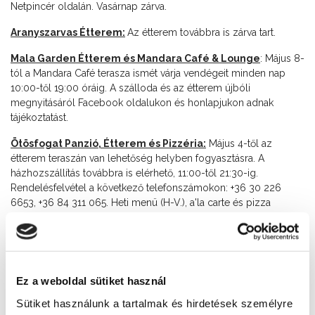
Netpincér oldalán. Vasárnap zárva.
Aranyszarvas Étterem:
Az étterem továbbra is zárva tart.
Mala Garden Étterem és Mandara Café & Lounge
:
Május 8-
tól a Mandara Café terasza ismét várja vendégeit minden nap
10:00-től 19:00 óráig. A szálloda és az étterem újbóli
megnyitásáról Facebook oldalukon és honlapjukon adnak
tájékoztatást.
Ötösfogat Panzió, Étterem és Pizzéria:
M
ájus 4-től az
étterem teraszán van lehetőség helyben fogyasztásra. A
házhozszállítás továbbra is elérhető, 11:00-től 21:30-ig.
Rendelésfelvétel a következő telefonszámokon: +36 30 226
6653, +36 84 311 065. Heti menü (H-V.), a'la carte és pizza
rendelés is lehetséges.
Sándor Étterem:
Május 15-től nyitva minden nap, 11:00-től
21:00 óráig.
Ez a weboldal sütiket használ
Sanyi Sarok:
Május 4-től az étterem terasza nyitva tart. Az ételek
házhozszállítása továbbra is elérhető. Nyitva tartás: minden nap
Sütiket használunk a tartalmak és hirdetések személyre
11:00-21:00 között, konyhazárás: 20:30-kor. Rendelés leadás a