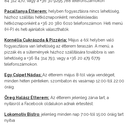
84 312 470, vagy a +36 30 9295 788 telefonszámokon
Pacaltanya Étterem:
helyben fogyasztásra nincs lehetőség,
házhoz szállítás hétköznaponként, rendelésleadás
hétköznaponként a +36 20 380 6010 telefonszámon. Heti menü
(H-P.) és heti ajánlatok választhatók.
Kornélia Cukrászda & Pizzéria:
Május 4-től helyben való
fogyasztásra van lehetőség az étterem teraszán. A menü, a
pizzák és a sütemények házhoz szállítására továbbra is van
lehetőség a +36
84 314 793, vagy a +36 20 479 6779
telefonszámokon.
Egy Csipet Nádas:
Az étterem május 8-tól várja vendégeit,
minden héten pénteken, szombaton és vasárnap 12:00-től 22:00
óráig.
Öreg Halász Étterem:
Az étterem jelenleg zárva tart, a
nyitásról a Facebook oldalukon adnak értesítést.
Lokomotív Bistro
:
jelenleg minden nap 7:00-től 15:00 óráig tart
nyitva