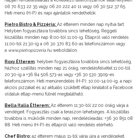
napján rendelésleadás a következő telefonszámok valamelyikén:
06 70 633 22 35 vagy 06 20 222 40 11 vagy 06 30 512 37 65.
Heti menü (H-P.) és napi ajánlatok rendelhetők.
Pietro Bistro & Pizzéria:
Az étterem minden nap nyitva tart.
Helyben fogyasztásra továbbra sincs lehetőség. Reggeli
kiszállítás minden nap 8:00-tól 11:00-ig. Étlapról való rendelés
11:00-től 21:30-ig a 06 30 370 83 60-as telefonszámon vagy
a
www.pietropizzeria.hu
weboldalon.
Roxy Étterem
: helyben fogyasztásra továbbra sincs lehetőség,
házhoz szállítás minden nap 21 óráig, rendelésfelvétel:11:00-től
20:30-ig a +36 84 506 573-as vagy +36 30 530 3909-es
telefonszámon. Heti menürendelés (H-P.): 10:00-14:00-ig, a napi
akciós pizzákat és az aktuális szűkített étlap kínálatot a Facebook
oldaluk étlap-menü fülnél megtalálható.
Bella Italia Étterem:
Az étterem 11:30-tól 22:00 óráig várja a
vendégeit. Fogyasztás csak a teraszon lehetséges. A kiszállítás
továbbra is működik minden nap, rendelésleadás: +36 30 851 08
88. Heti menü (H-P.) és étlapról való rendelés elérhető.
Chef Bistro:
az étterem május 11-től várja újra a vendégeket,