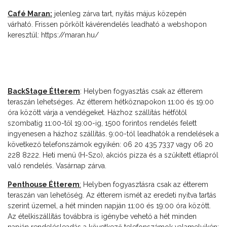
Café Maran:
jelenleg zárva tart, nyitás május közepén
várható. Frissen pörkölt kávérendelés leadható a webshopon
keresztül:
https://maran.hu/
BackStage Étterem
: Helyben fogyasztás csak az étterem
teraszán lehetséges. Az étterem hétköznapokon 11:00 és 19:00
óra között várja a vendégeket. Házhoz szállítás hétfőtől
szombatig 11:00-től 19:00-ig, 1500 forintos rendelés felett
ingyenesen a házhoz szállítás. 9:00-tól leadhatók a rendelések a
következő telefonszámok egyikén: 06 20 435 7337 vagy 06 20
228 8222. Heti menü (H-Szo), akciós pizza és a szűkített étlapról
való rendelés. Vasárnap zárva.
Penthouse Étterem
:
Helyben fogyasztásra csak az étterem
teraszán van lehetőség. Az étterem ismét az eredeti nyitva tartás
szerint üzemel, a hét minden napján 11:00 és 19:00 óra között.
Az ételkiszállítás továbbra is igénybe vehető a hét minden