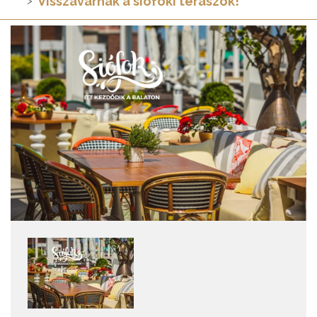
Visszavárnak a siófoki teraszok!