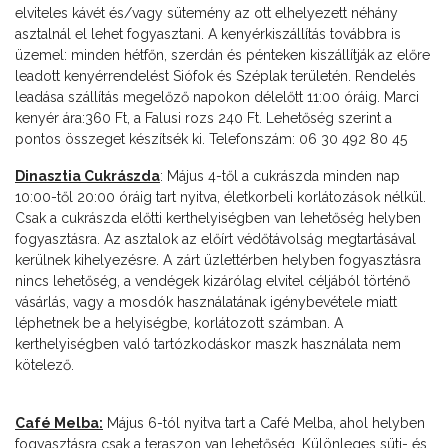
elviteles kávét és/vagy sütemény az ott elhelyezett néhány
asztalnál el lehet fogyasztani. A kenyérkiszállítás továbbra is
üzemel: minden hétfőn, szerdán és pénteken kiszállítják az előre
leadott kenyérrendelést Siófok és Széplak területén. Rendelés
leadása szállítás megelőző napokon délelőtt 11:00 óráig. Marci
kenyér ára:360 Ft, a Falusi rozs 240 Ft. Lehetőség szerint a
pontos összeget készítsék ki. Telefonszám: 06 30 492 80 45
Dinasztia Cukrászda
: Május 4-től a cukrászda minden nap
10:00-től 20:00 óráig tart nyitva, életkorbeli korlátozások nélkül.
Csak a cukrászda előtti kerthelyiségben van lehetőség helyben
fogyasztásra. Az asztalok az előírt védőtávolság megtartásával
kerülnek kihelyezésre. A zárt üzlettérben helyben fogyasztásra
nincs lehetőség, a vendégek kizárólag elvitel céljából történő
vásárlás, vagy a mosdók használatának igénybevétele miatt
léphetnek be a helyiségbe, korlátozott számban. A
kerthelyiségben való tartózkodáskor maszk használata nem
kötelező.
Café Melba:
Május 6-tól nyitva tart a Café Melba, ahol helyben
fogyasztásra csak a teraszon van lehetőség. Különleges süti- és