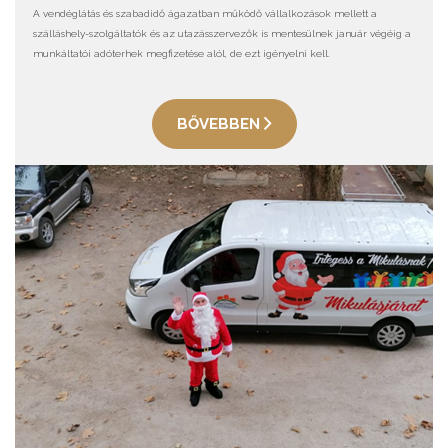
A vendéglátás és szabadidő ágazatban működő vállalkozások mellett a
szálláshely-szolgáltatók és az utazásszervezők is mentesülnek január végéig a
munkáltatói adóterhek megfizetése alól, de ezt igényelni kell.
BŐVEBBEN