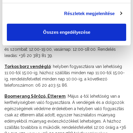
12:00 óráig a +36 84 310 274 telefonszámon.
Részletek megjelenítése
Sió Halsütő:
Május 4-től a helyben való fogyasztás lehetséges
az étterem teraszán. Nyitva tartás 10:00-től 20:00 óráig.
Déli Part BBQ:
Május 7-től az étterem terasza nyitva tart.
Összes engedélyezése
Helyben fogyasztás és személyes elvitel lehetséges. A nyitva
tartás a következőképpen alakul: csütörtök: 12:00-19:00, péntek
és szombat: 12:00-19:00, vasárnap: 12:00-18:00. Rendelés
leadás: +36 20 383 81 39.
Torkos borz vendéglő
: helyben fogyasztásra van lehetőség
11:00-től 15:00-ig, házhoz szállítás minden nap 11:00-től 15:00-
ig, rendelésfelvétel minden nap 10:00-ig, a következő
telefonszámon: 06 20 403 51 86.
Boomerang Söröző, Étterem
: Május 4-től lehetőség van a
kerthelyiségben való fogyasztásra. A vendégek és a dolgozók
egészségének védelme érdekében a helyben való fogyasztás
csak az étterem által adott, egyszer használatos műanyag
edényekből műanyag evőeszközökkel lehetséges. A házhoz
szállítás továbbra is működik, rendelésfelvétel 12:00 óráig a +36