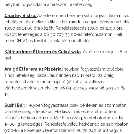
helyben fogyasztásra a teraszon le lehetőség.
Charley Bistro:
Az étteremben helyben való fogyasztásra nincs
lehetőség. Az ételkiszállítás a hét minden napján igénybe vehető
10:00 és 14:00 óra között. Rendelésleadás 10:00 és 11:00 óra
között lehetséges a 06 30 703 33 00-as telefonszámon. Heti
menü (H-V.) és további ajánlatok rendelhetők.
Kálmán Imre Étterem és Cukrászda
: Az étterem május 18-án
nyit.
Amigó Étterem és Pizzéria:
helyben fogyasztásra továbbra
sincs lehetőség, kiszállítás minden nap 11 órától 22 óráig,
rendelésfelvétel minden nap 10:30-tól, a következő
elérhetőségek valamelyikén 06 84 310 923 vagy 06 30 520 69
13.
Sushi Bár:
Helyben fogyasztásra csak pénteken és szombaton
van lehetőség a teraszon. Ételkiszállítás és elvitelre történő
vásárlás hétköznap 11:00-től 18:00 óráig, szombaton 11:00-től
15:00-ig lehetséges. Rendelésfelvétel: hétköznap és szombaton
9:00-től a következő telefonszámon: 06 70 242 12 88 vagy a