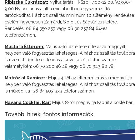
Ribiszke Cukrászat:
Nyitva tartás: H-Szo.: 7:00-12:00, V.:7:00-
9:00 Nyitva tartás alatt a mintaboltban egyszerre 1 fő
tartózkodhat. Házhoz szállítás minimum 10 sütemény rendelése
esetén ingyenesen Zamárdi, Siófok és Ságvár területére.
Rendelés: 06 84 350 259 vagy 06 30 257 84 64-es
telefonszámon.
Mustafa Étterem:
Május 4-től az étterem terasza megnyílt,
helyben való fogyasztás lehetséges. A házhoz szállítás továbbra
is üzemel. Rendelés leadás a következő telefonszámok
valamelyikén: 06 70 200 46 48 vagy 06 70 943 80 78.
Matróz al Ramirez:
Május 4-től az étterem terasza megnyílt, a
helyben való fogyasztás lehetséges. A házhoz szállítás továbbra
is működik a +36 84 503 333 telefonszámon.
Havana Cocktail Bár:
Május 8-tól megnyitja kapuit a koktélbár.
További hírek; fontos információk