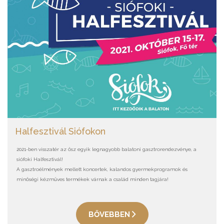
Halfesztivál Siófokon
2021-ben visszatér az ősz egyik legnagyobb balatoni gasztrorendezvénye, a
siófoki Halfesztivál!
A gasztroélmények mellett koncertek, kalandos gyermekprogramok és
minőségi kézműves termékek várnak a család minden tagjára!
BŐVEBBEN