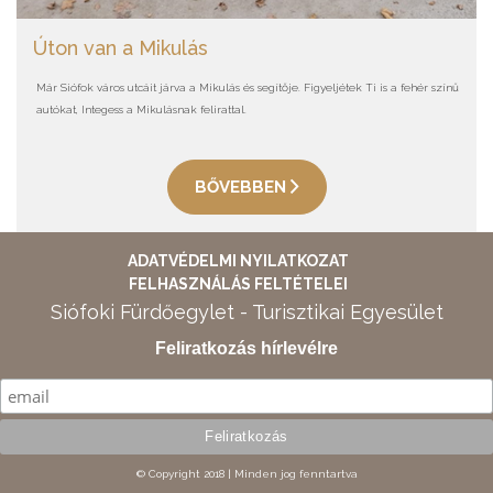
Úton van a Mikulás
Már Siófok város utcáit járva a Mikulás és segítője. Figyeljétek Ti is a fehér színű
autókat, Integess a Mikulásnak felirattal.
BŐVEBBEN
ADATVÉDELMI NYILATKOZAT
FELHASZNÁLÁS FELTÉTELEI
Siófoki Fürdőegylet - Turisztikai Egyesület
Feliratkozás hírlevélre
© Copyright 2018 | Minden jog fenntartva