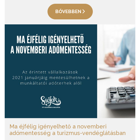
BŐVEBBEN
Ma éjfélig igényelhető a novemberi
adómentesség a turizmus-vendéglátásban