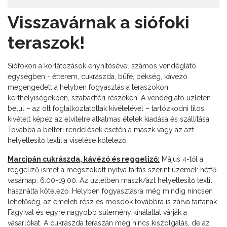
Visszavárnak a siófoki
teraszok!
Siófokon a korlátozások enyhítésével számos vendéglátó
egységben - étterem, cukrászda, büfé, pékség, kávézó
megengedett a helyben fogyasztás a teraszokon,
kerthelyiségekben, szabadtéri részeken. A vendéglátó üzleten
belül – az ott foglalkoztatottak kivételével – tartózkodni tilos,
kivételt képez az elvitelre alkalmas ételek kiadása és szállítása.
Továbbá a beltéri rendelések esetén a maszk vagy az azt
helyettesítő textília viselése kötelező.
Marcipán cukrászda, kávézó és reggeliző:
Május 4-től a
reggeliző ismét a megszokott nyitva tartás szerint üzemel: hétfő-
vasárnap: 6:00-19:00. Az üzletben maszk/azt helyettesítő textil
használta kötelező. Helyben fogyasztásra még mindig nincsen
lehetőség, az emeleti rész és mosdók továbbra is zárva tartanak.
Fagyival és egyre nagyobb sütemény kínálattal várják a
vásárlókat. A cukrászda teraszán még nincs kiszolgálás, de az