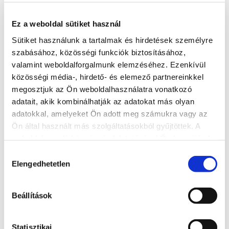
8600, Siófok, Verebesi utca 35.
http://bellapuszta.hu/
Ez a weboldal sütiket használ
info@bellapuszta.hu
Sütiket használunk a tartalmak és hirdetések személyre
szabásához, közösségi funkciók biztosításához,
valamint weboldalforgalmunk elemzéséhez. Ezenkívül
BŐVEBBEN
közösségi média-, hirdető- és elemező partnereinkkel
megosztjuk az Ön weboldalhasználatra vonatkozó
adatait, akik kombinálhatják az adatokat más olyan
adatokkal, amelyeket Ön adott meg számukra vagy az
Ön által használt más szolgáltatásokból gyűjtöttek. A
weboldalon való böngészés folytatásával Ön hozzájárul a
sütik használatához.
Hozzájárulás
Elengedhetetlen
kiválasztása
Beállítások
Statisztikai