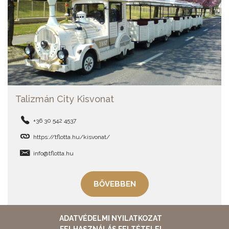
Talizmán City Kisvonat
+36 30 542 4537
https://tflotta.hu/kisvonat/
info@tflotta.hu
BŐVEBBEN
ADATVÉDELMI NYILATKOZAT