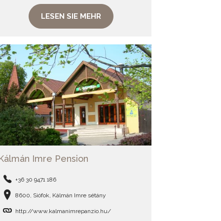
LESEN SIE MEHR
Kálmán Imre Pension
+36 30 9471 186
8600, Siófok, Kálmán Imre sétány
http://www.kalmanimrepanzio.hu/