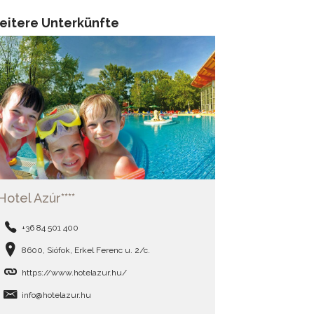
eitere Unterkünfte
Hotel Azúr****
+36 84 501 400
8600, Siófok, Erkel Ferenc u. 2/c.
https://www.hotelazur.hu/
info@hotelazur.hu