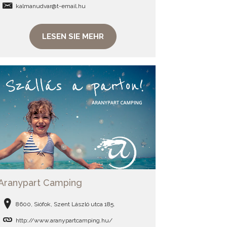
kalmanudvar@t-email.hu
LESEN SIE MEHR
Aranypart Camping
8600, Siófok, Szent László utca 185.
http://www.aranypartcamping.hu/