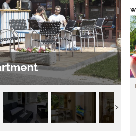
W
artment