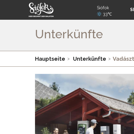
Siófok
S
33℃
Unterkünfte
Hauptseite
Unterkünfte
Vadász