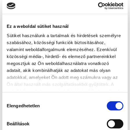
Address
8600 Siófok, Mártírok útja 8.
Website
Ez a weboldal sütiket használ
http://www.cenapfenyhotel.hu/
Sütiket használunk a tartalmak és hirdetések személyre
szabásához, közösségi funkciók biztosításához,
More accommodations
valamint weboldalforgalmunk elemzéséhez. Ezenkívül
közösségi média-, hirdető- és elemező partnereinkkel
megosztjuk az Ön weboldalhasználatra vonatkozó
adatait, akik kombinálhatják az adatokat más olyan
adatokkal, amelyeket Ön adott meg számukra vagy az
Ön által használt más szolgáltatásokból gyűjtöttek. A
weboldalon való böngészés folytatásával Ön hozzájárul a
sütik használatához.
Hozzájárulás
Elengedhetetlen
kiválasztása
Beállítások