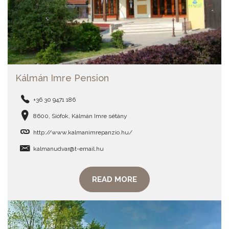
Kálmán Imre Pension
+36 30 9471 186
8600, Siófok, Kálmán Imre sétány
http://www.kalmanimrepanzio.hu/
kalmanudvar@t-email.hu
READ MORE