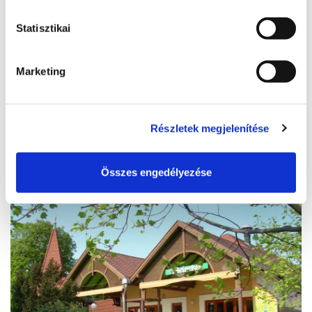
Statisztikai
Aranypart camping
Marketing
8600, Siófok, Szent László utca 185.
http://www.aranypartcamping.hu/
reservation@aranypartcamping.hu
Részletek megjelenítése
READ MORE
Összes engedélyezése