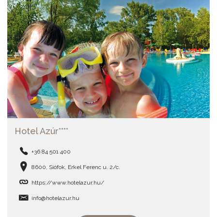
Hotel Azúr****
+36 84 501 400
8600, Siófok, Erkel Ferenc u. 2/c.
https://www.hotelazur.hu/
info@hotelazur.hu