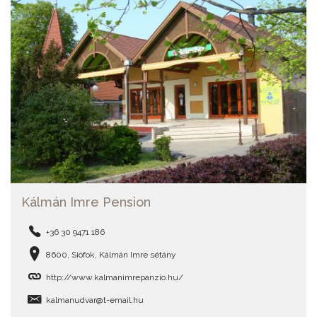
Kálmán Imre Pension
+36 30 9471 186
8600, Siófok, Kálmán Imre sétány
http://www.kalmanimrepanzio.hu/
kalmanudvar@t-email.hu