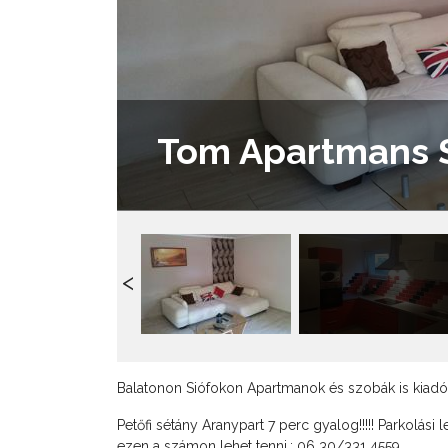
Tom Apartmans 
Balatonon Siófokon Apartmanok és szobák is kiad
Petőfi sétány Aranypart 7 perc gyalog!!!!! Parkolási 
ezen a számon lehet tenni.: 06 30/331 4559