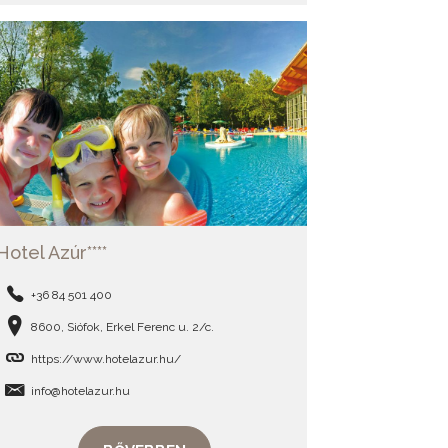
Hotel Azúr****
+36 84 501 400
8600, Siófok, Erkel Ferenc u. 2/c.
https://www.hotelazur.hu/
info@hotelazur.hu