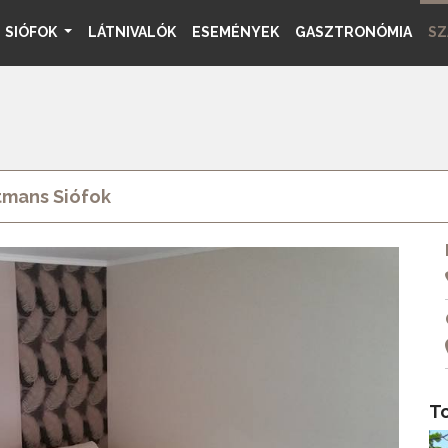
SIÓFOK
LÁTNIVALÓK
ESEMÉNYEK
GASZTRONÓMIA
SZ
tmans Siófok
T