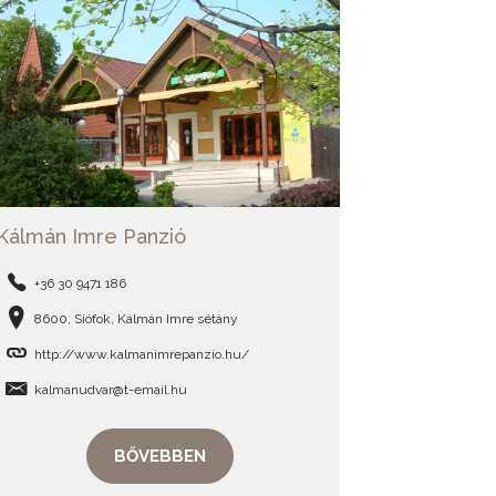
Kálmán Imre Panzió
+36 30 9471 186
8600, Siófok, Kálmán Imre sétány
http://www.kalmanimrepanzio.hu/
kalmanudvar@t-email.hu
BŐVEBBEN