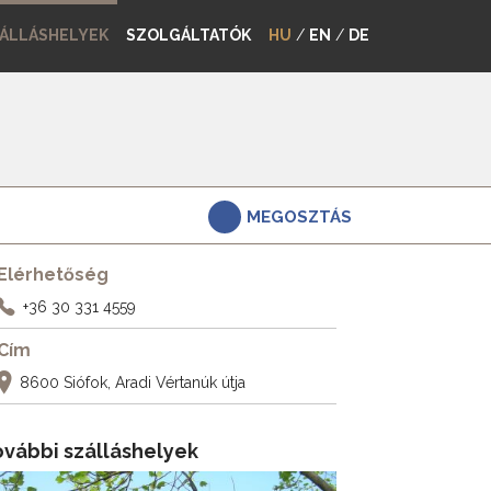
ÁLLÁSHELYEK
SZOLGÁLTATÓK
HU
/
EN
/
DE
MEGOSZTÁS
Elérhetőség
+36 30 331 4559
Cím
8600 Siófok, Aradi Vértanúk útja
ovábbi szálláshelyek