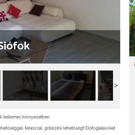
Siófok
ók kellemes környezetben.
lehetőséggel, terasszal, grillezési lehetőség!! Előfoglalásokat