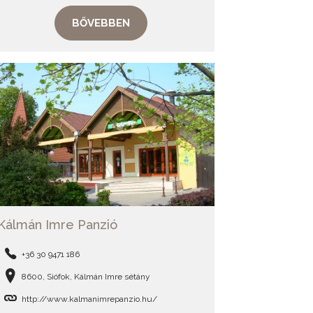
BŐVEBBEN
Kálmán Imre Panzió
+36 30 9471 186
8600, Siófok, Kálmán Imre sétány
http://www.kalmanimrepanzio.hu/