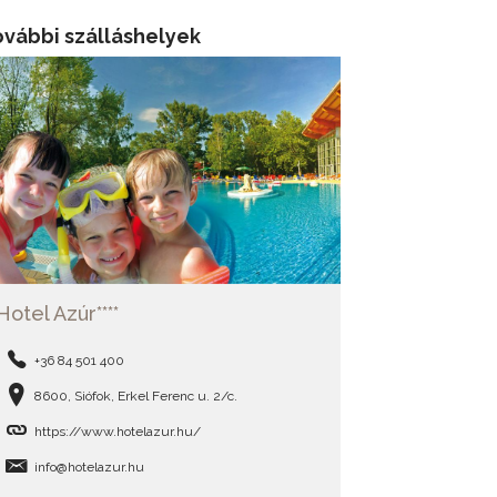
ovábbi szálláshelyek
Hotel Azúr****
+36 84 501 400
8600, Siófok, Erkel Ferenc u. 2/c.
https://www.hotelazur.hu/
info@hotelazur.hu