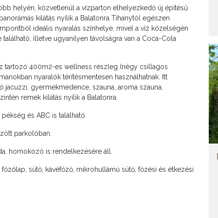
bb helyén, közvetlenül a vízparton elhelyezkedő új építésű
panorámás kilátás nyílik a Balatonra Tihanytól egészen
mpontból ideális nyaralás színhelye, mivel a víz közelségén
e található, illetve ugyanilyen távolságra van a Coca-Cola
 tartozó 400m2-es wellness részleg (négy csillagos
anokban nyaralók térítésmentesen használhatnak. Itt
kő jacuzzi, gyermekmedence, szauna, aroma szauna,
intén remek kilátás nyílik a Balatonra.
pékség és ABC is található.
rzött parkolóban.
da, homokozó is rendelkezésére áll.
 főzőlap, sütő, kávéfőző, mikrohullámú sütő, főzési és étkezési