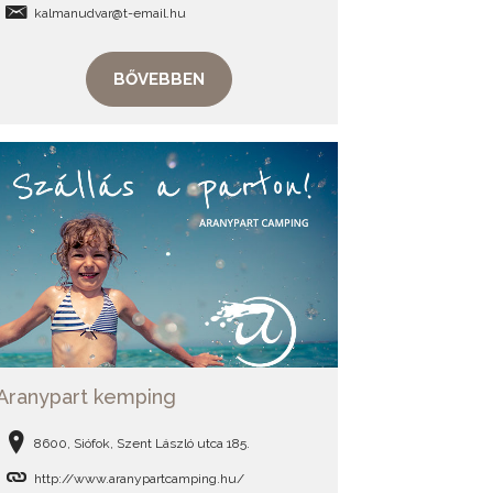
kalmanudvar@t-email.hu
BŐVEBBEN
Aranypart kemping
8600, Siófok, Szent László utca 185.
http://www.aranypartcamping.hu/