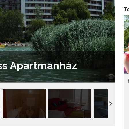
T
ss Apartmanház