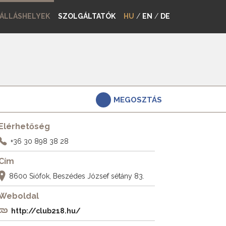
ÁLLÁSHELYEK
SZOLGÁLTATÓK
HU
/
EN
/
DE
MEGOSZTÁS
Elérhetőség
+36 30 898 38 28
Cím
8600 Siófok, Beszédes József sétány 83.
Weboldal
http://club218.hu/