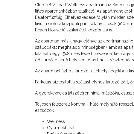
Club218 Vízpart Wellness apartmanház Siófok legjo
liftes apartmanházban található. Az apartmanokból 
Balatonfűzfőig. Elhelyezkedése folytán minden sze
kívül a siófoki központi parti sétány is csak 300m-r
Beach House (éjszakai élet központja) is.
Az apartman másik nagy előnye az apartmanházhoz
szállodákat meghaladó minőségben), amit az apartm
található egy 15x8m-es fedett medence, két nagy 
gőzfürdő, pihenő helyiség. A wellness részlegből sz
Az apartmanházhoz tartozó üzlethelyiségekben kis 
Parkolás biztosított a szálláshelyhez tartozó zárt, ő
A gyerekeknek a játszótéren hinta, mászóka, csúsz
Teljesen felszerelt konyha – hűtő mélyhűtő résszel,
eszközök.
Wellness
Gyermekbarát
Egész évben nyitva