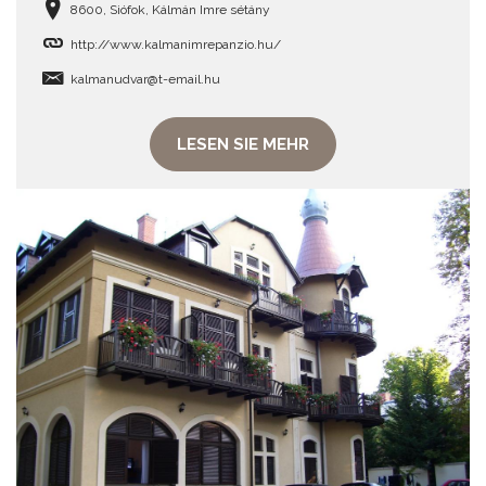
8600, Siófok, Kálmán Imre sétány
http://www.kalmanimrepanzio.hu/
kalmanudvar@t-email.hu
LESEN SIE MEHR