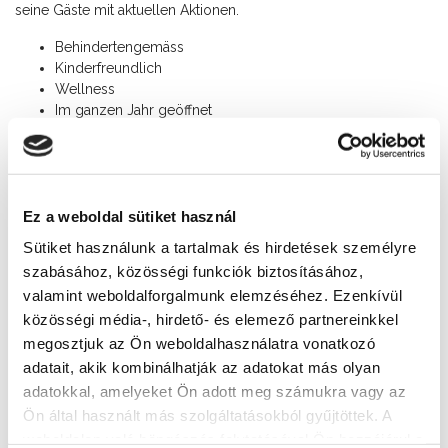
seine Gäste mit aktuellen Aktionen.
Behindertengemäss
Kinderfreundlich
Wellness
Im ganzen Jahr geöffnet
0-24 Rezeption
Kontakt
+36 84 501 400
Ez a weboldal sütiket használ
Addresse
Sütiket használunk a tartalmak és hirdetések személyre
8600 Siófok, Erkel Ferenc u. 2/c.
szabásához, közösségi funkciók biztosításához,
valamint weboldalforgalmunk elemzéséhez. Ezenkívül
Webseite
közösségi média-, hirdető- és elemező partnereinkkel
https://www.hotelazur.hu/
megosztjuk az Ön weboldalhasználatra vonatkozó
adatait, akik kombinálhatják az adatokat más olyan
adatokkal, amelyeket Ön adott meg számukra vagy az
Weitere Unterkünfte
Ön által használt más szolgáltatásokból gyűjtöttek. A
weboldalon való böngészés folytatásával Ön hozzájárul a