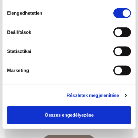
sütik használatához.
Hozzájárulás
Elengedhetetlen
kiválasztása
Beállítások
Statisztikai
Marketing
Aranypart Camping
Részletek megjelenítése
8600, Siófok, Szent László utca 185.
http://www.aranypartcamping.hu/
Összes engedélyezése
reservation@aranypartcamping.hu