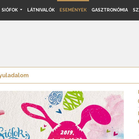
SIÓFOK
LÁTNIVALÓK
ESEMÉNYEK
GASZTRONÓMIA
SZ
Nyuladalom