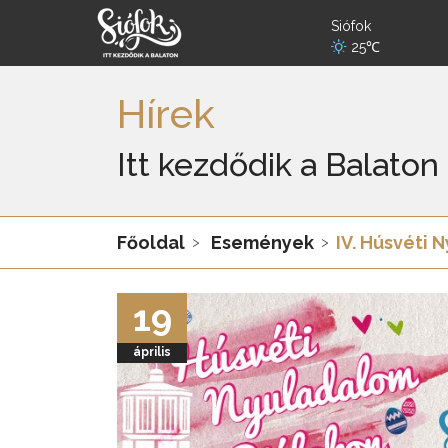
Siófok
25℃
Hírek
Itt kezdődik a Balaton
Főoldal
Események
IV. Húsvéti 
19
április