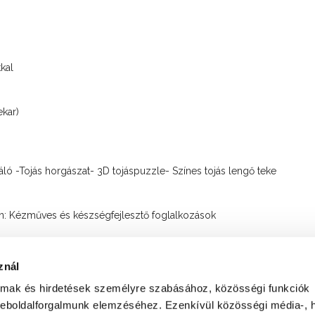
kal
ekar)
áló -Tojás horgászat- 3D tojáspuzzle- Színes tojás lengő teke
ren: Kézműves és készségfejlesztő foglalkozások
edők és rengeteg családi program várja az érdeklődőket!
znál
almak és hirdetések személyre szabásához, közösségi funkciók
weboldalforgalmunk elemzéséhez. Ezenkívül közösségi média-, h
ADATVÉDELMI NYILATKOZAT
FELHASZNÁLÁS FELTÉTELEI