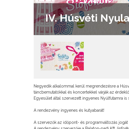
IV. Húsvéti Nyu
Negyedik alkalommal kerül megrendezésre a Húsvé
táncbemutatókkal és koncertekkel várják az érdeklő
Egyesület által szervezett ingyenes Nyúlfutamra is s
A rendezvény ingyenes és kutyabarát!
A szervezők az időpont- és programváltozás jogát f
A rendezvény szervezője a Balaton-parti Kft. (info