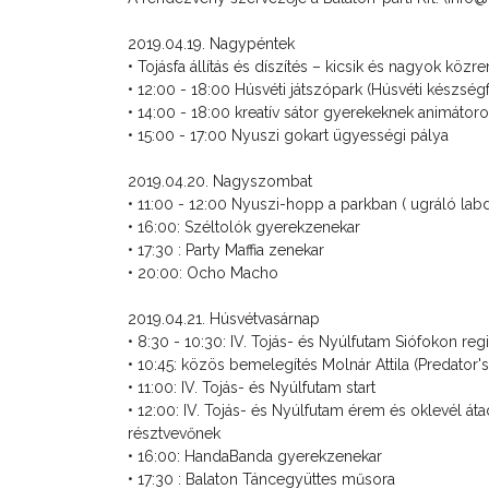
2019.04.19. Nagypéntek
• Tojásfa állítás és díszítés – kicsik és nagyok kö
• 12:00 - 18:00 Húsvéti játszópark (Húsvéti készségf
• 14:00 - 18:00 kreatív sátor gyerekeknek animátor
• 15:00 - 17:00 Nyuszi gokart ügyességi pálya
2019.04.20. Nagyszombat
• 11:00 - 12:00 Nyuszi-hopp a parkban ( ugráló lab
• 16:00: Széltolók gyerekzenekar
• 17:30 : Party Maffia zenekar
• 20:00: Ocho Macho
2019.04.21. Húsvétvasárnap
• 8:30 - 10:30:
IV. Tojás- és Nyúlfutam Siófokon
regi
• 10:45: közös bemelegítés Molnár Attila (Predator
• 11:00: IV. Tojás- és Nyúlfutam start
• 12:00: IV. Tojás- és Nyúlfutam érem és oklevél át
résztvevőnek
• 16:00: HandaBanda gyerekzenekar
• 17:30 : Balaton Táncegyüttes műsora