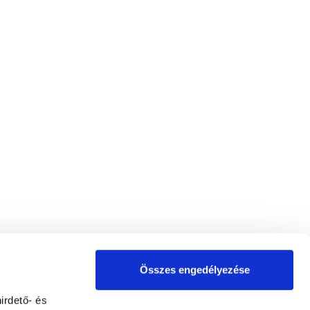
Összes engedélyezése
irdető- és