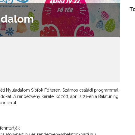
T
ladalom
ti Nyuladalom Siófok Fő terén. Számos családi programmal,
dőket. A rendezvény keretei között, április 21-én a
Balatuning
or kerül.
enntartják!
@balaton-parti.hu és rendezveny@balaton-parti.hu)