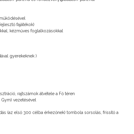
zreműködésével
ejlesztő fajátékok)
okkal, kézműves foglalkozásokkal
dával gyerekeknek )
sztráció, rajtszámok átvétele a Fő téren
's Gym) vezetésével
adás (az első 300 célba érkezőnek) tombola sorsolás, frissítő a